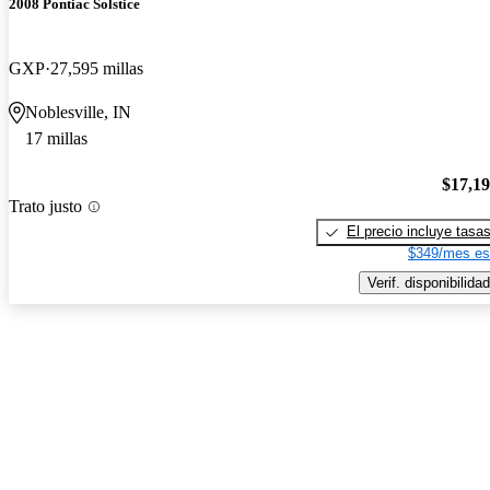
2008 Pontiac Solstice
GXP
27,595 millas
Noblesville, IN
17 millas
$17,1
Trato justo
El precio incluye tasa
$349/mes es
Verif. disponibilidad