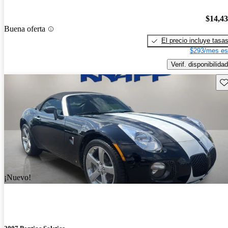
$14,4
Buena oferta
El precio incluye tasa
$293/mes es
Verif. disponibilidad
Gu
¡Nuevo!