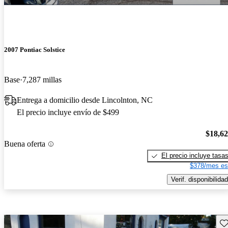
2007 Pontiac Solstice
Base
7,287 millas
Entrega a domicilio desde Lincolnton, NC
El precio incluye envío de $499
$18,6
Buena oferta
El precio incluye tasa
$378/mes es
Verif. disponibilidad
Gu