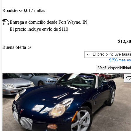
Roadster
20,617 millas
Entrega a domicilio desde Fort Wayne, IN
El precio incluye envío de $110
$12,3
Buena oferta
El precio incluye tasa
$250/mes es
Verif. disponibilidad
Gu