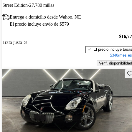
Street Edition
27,780 millas
Entrega a domicilio desde Wahoo, NE
El precio incluye envío de $579
$16,7
Trato justo
El precio incluye tasa
$340/mes es
Verif. disponibilidad
Gu