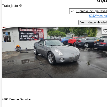
$11,9
Trato justo
El precio incluye tasa
$242/mes es
Verif. disponibilidad
Gu
2007 Pontiac Solstice