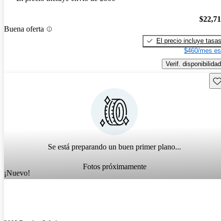
$22,7
Buena oferta
El precio incluye tasa
$460/mes es
Verif. disponibilidad
Gu
Se está preparando un buen primer plano...
Fotos próximamente
¡Nuevo!