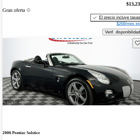
$13,2
Gran oferta
El precio incluye tasa
$268/mes es
Verif. disponibilidad
Gu
¡Nuevo!
2006 Pontiac Solstice