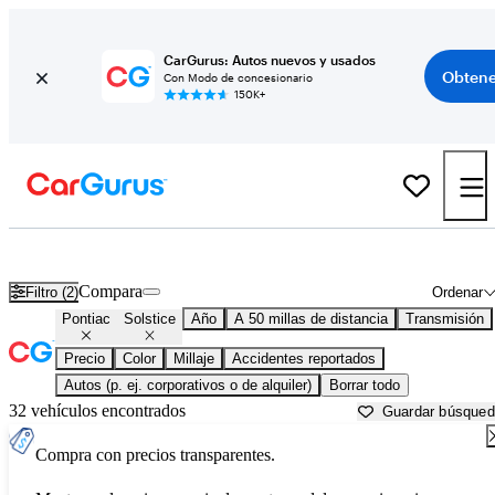
CarGurus: Autos nuevos y usados
Obtene
Con Modo de concesionario
150K+
Pontiac Solstice usados en venta cerca de
Anderson, IN
Compara
Filtro (2)
Ordenar
Pontiac
Solstice
Año
A 50 millas de distancia
Transmisión
Precio
Color
Millaje
Accidentes reportados
Autos (p. ej. corporativos o de alquiler)
Borrar todo
32 vehículos encontrados
Guardar búsque
Compra con precios transparentes.