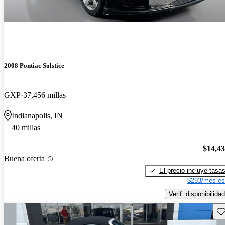
2008 Pontiac Solstice
GXP
37,456 millas
Indianapolis, IN
40 millas
$14,4
Buena oferta
El precio incluye tasa
$293/mes es
Verif. disponibilidad
Gu