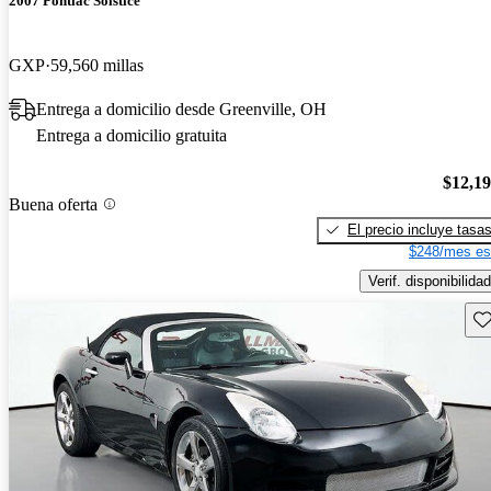
2007 Pontiac Solstice
GXP
59,560 millas
Entrega a domicilio desde Greenville, OH
Entrega a domicilio gratuita
$12,1
Buena oferta
El precio incluye tasa
$248/mes es
Verif. disponibilidad
Gu