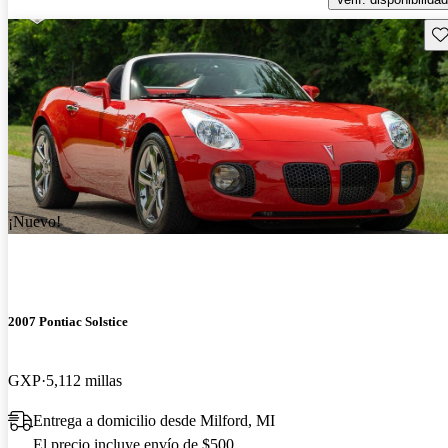
Gu
¡Nuevo!
2007 Pontiac Solstice
GXP
5,112 millas
Entrega a domicilio desde Milford, MI
El precio incluye envío de $500