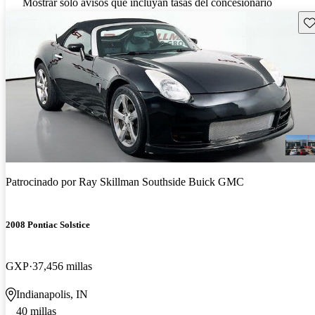
Mostrar solo avisos que incluyan tasas del concesionario
Gu
Patrocinado por
Ray Skillman Southside Buick GMC
2008 Pontiac Solstice
GXP
37,456 millas
Indianapolis, IN
40 millas