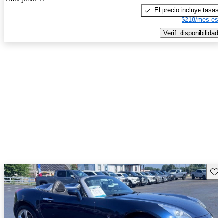
El precio incluye tasa
$218/mes es
Verif. disponibilidad
Gu