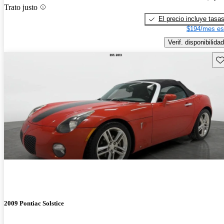
Trato justo
El precio incluye tasa
$194/mes es
Verif. disponibilidad
Gu
2009 Pontiac Solstice