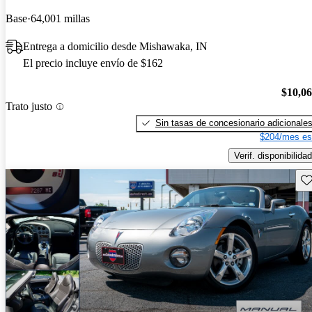
Base
64,001 millas
Entrega a domicilio desde Mishawaka, IN
El precio incluye envío de $162
$10,0
Trato justo
Sin tasas de concesionario adicionale
$204/mes es
Verif. disponibilidad
Gu