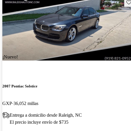
Gu
¡Nuevo!
2007 Pontiac Solstice
GXP
36,052 millas
Entrega a domicilio desde Raleigh, NC
El precio incluye envío de $735