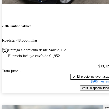
2006 Pontiac Solstice
Roadster
48,066 millas
Entrega a domicilio desde Vallejo, CA
El precio incluye envío de $1,952
$13,1
Trato justo
El precio incluye tasa
$266/mes es
Verif. disponibilidad
Gu