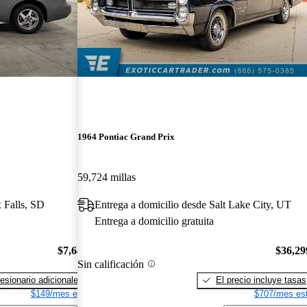
1964 Pontiac Grand Prix
59,724 millas
 Falls, SD
Entrega a domicilio desde Salt Lake City, UT
Entrega a domicilio gratuita
$7,641
$36,29
Sin calificación
esionario adicionales
El precio incluye tasas
$149/mes est.
$707/mes est