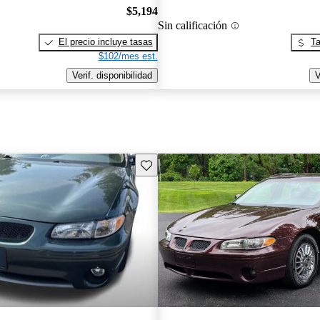
$5,194
Sin calificación
El precio incluye tasas
Ta
$102/mes est.
Verif. disponibilidad
V
Guarda este Aviso