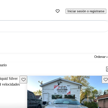
Iniciar sesión o registrarse
Ordenar
nario
Guarda este Aviso
Gu