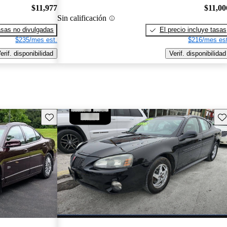
$11,977
$11,00
Sin calificación
sas no divulgadas
El precio incluye tasas
$235/mes est.
$216/mes est
erif. disponibilidad
Verif. disponibilidad
Guarda este Aviso
Gu