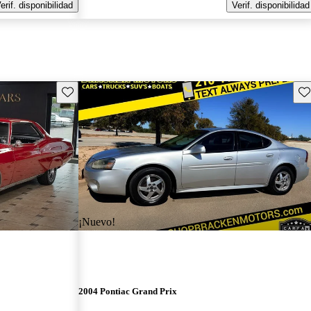
erif. disponibilidad
Verif. disponibilidad
Guarda este Aviso
Gu
¡Nuevo!
2004 Pontiac Grand Prix