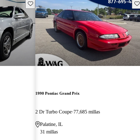
Guarda este Aviso
Gu
1990 Pontiac Grand Prix
2 Dr Turbo Coupe
77,685 millas
Palatine, IL
31 millas