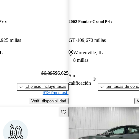
Prix
2002 Pontiac Grand Prix
,925 millas
GT
109,670 millas
IL
Warrenville, IL
8 millas
$6,895
$6,625
Sin
calificación
El precio incluye tasas
Sin tasas de conc
$130/mes est.
Verif. disponibilidad
V
Guarda este Aviso