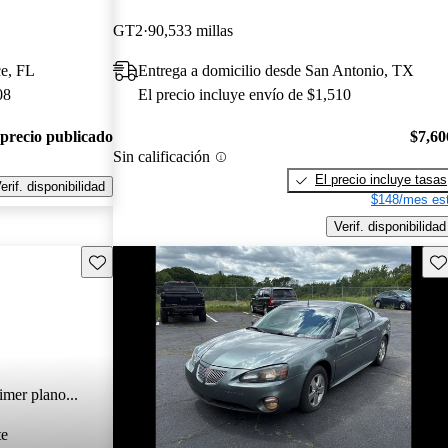
GT2
90,533 millas
ce, FL
Entrega a domicilio desde San Antonio, TX
08
El precio incluye envío de $1,510
 precio publicado
$7,60
Sin calificación
El precio incluye tasas
erif. disponibilidad
$148/mes est
Verif. disponibilidad
Guarda este Aviso
Gu
imer plano...
te