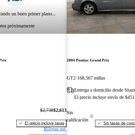
rando un buen primer plano...
otos próximamente
Prix
2004 Pontiac Grand Prix
GT2
168,567 millas
Entrega a domicilio desde Sioux
El precio incluye envío de $451
$2,738
$2,613
Sin
calificación
El precio incluye tasas
Sin tasas de conc
$52/mes est.