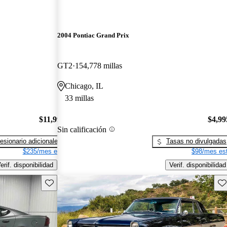
2004 Pontiac Grand Prix
GT2
154,778 millas
Chicago, IL
33 millas
$11,990
$4,99
Sin calificación
esionario adicionales
Tasas no divulgadas
$235/mes est.
$98/mes est
erif. disponibilidad
Verif. disponibilidad
Guarda este Aviso
Gu