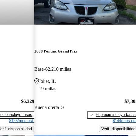
2008 Pontiac Grand Prix
Base
62,210 millas
Joliet, IL
19 millas
$6,329
$7,30
Buena oferta
recio incluye tasas
El precio incluye tasas
$125/mes est.
$144/mes est
erif. disponibilidad
Verif. disponibilidad