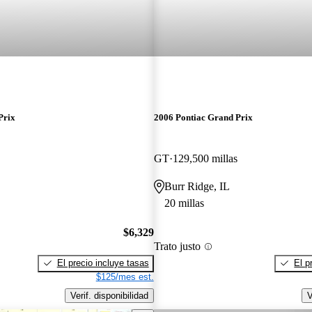
Prix
2006 Pontiac Grand Prix
GT
129,500 millas
Burr Ridge, IL
20 millas
$6,329
Trato justo
El precio incluye tasas
El p
$125/mes est.
Verif. disponibilidad
V