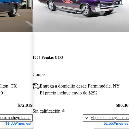
1967 Pontiac GTO
Coupe
llton, TX
Entrega a domicilio desde Farmingdale, NY
19
El precio incluye envío de $292
$72,019
$80,36
Sin calificación
recio incluye tasas
El precio incluye tasas
$1,389/mes est.
$1,550/mes est