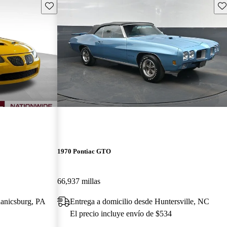
Guarda este Aviso
Gu
1970 Pontiac GTO
66,937 millas
hanicsburg, PA
Entrega a domicilio desde Huntersville, NC
El precio incluye envío de $534