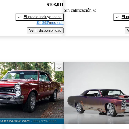
$108,011
Sin calificación
El precio incluye tasas
El p
$2,083/mes est.
Verif. disponibilidad
V
Guarda este Aviso