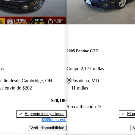
2005 Pontiac GTO
as
Coupe
2,177 millas
icilio desde Cambridge, OH
Pasadena, MD
uye envío de $202
11 millas
$20,180
Sin calificación
El precio incluye tasas
El p
$389/mes est.
Verif. disponibilidad
V