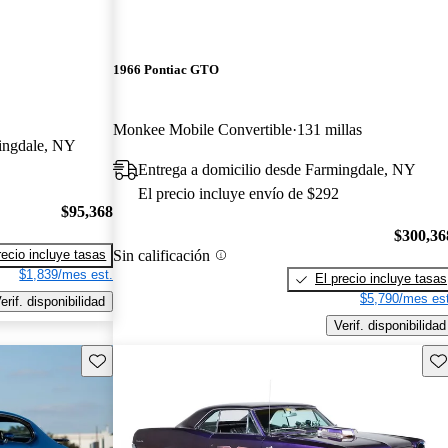
1966 Pontiac GTO
Monkee Mobile Convertible
131 millas
mingdale, NY
Entrega a domicilio desde Farmingdale, NY
El precio incluye envío de $292
$95,368
$300,36
Sin calificación
recio incluye tasas
$1,839/mes est.
El precio incluye tasas
$5,790/mes est
erif. disponibilidad
Verif. disponibilidad
Guarda este Aviso
Gu