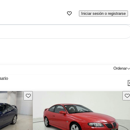
Iniciar sesión o registrarse
Ordenar
nario
Guarda este Aviso
Gu