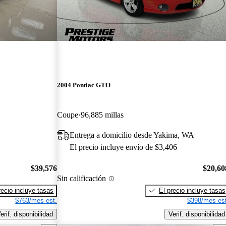
2004 Pontiac GTO
Coupe
96,885 millas
Entrega a domicilio desde Yakima, WA
El precio incluye envío de $3,406
$39,576
$20,60
Sin calificación
recio incluye tasas
El precio incluye tasas
$763/mes est.
$398/mes est
erif. disponibilidad
Verif. disponibilidad