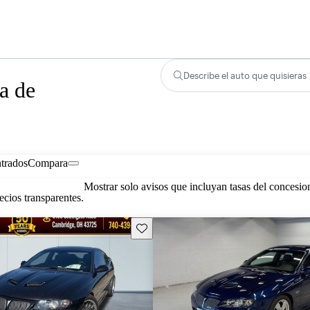
Describe el auto que quisieras
a de
trados
Compara
Mostrar solo avisos que incluyan tasas del concesio
cios transparentes.
Guarda este Aviso