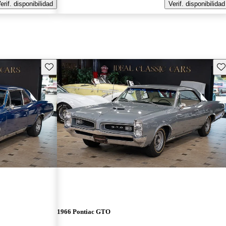
erif. disponibilidad
Verif. disponibilidad
Guarda este Aviso
Gu
1966 Pontiac GTO