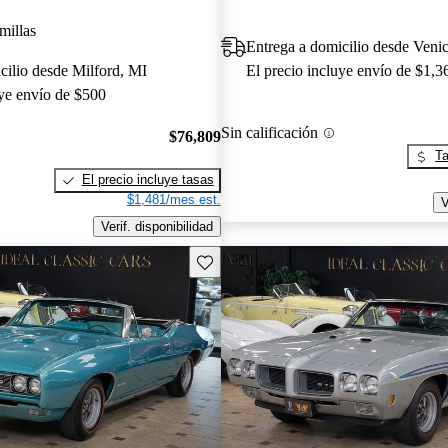
millas
Entrega a domicilio desde Veni
cilio desde Milford, MI
El precio incluye envío de $1,3
uye envío de $500
Sin calificación
$76,809
Ta
El precio incluye tasas
$1,481/mes est.
V
Verif. disponibilidad
Guarda este Aviso