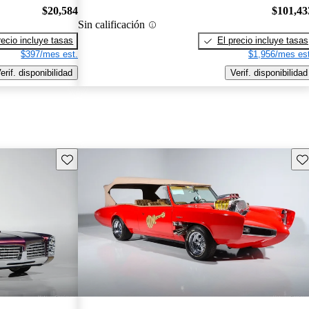
$20,584
$101,43
Sin calificación
recio incluye tasas
El precio incluye tasas
$397/mes est.
$1,956/mes est
erif. disponibilidad
Verif. disponibilidad
Guarda este Aviso
Gu