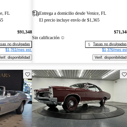
ce, FL
Entrega a domicilio desde Venice, FL
65
El precio incluye envío de $1,365
$91,348
$71,34
Sin calificación
sas no divulgadas
Tasas no divulgadas
$1,761/mes est.
$1,376/mes est
erif. disponibilidad
Verif. disponibilidad
Guarda este Aviso
Gu