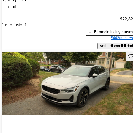
5 millas
$22,8
Trato justo
El precio incluye tasa
$442/mes es
Verif. disponibilidad
Gu