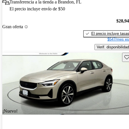
Transferencia a la tienda a Brandon, FL
El precio incluye envío de $50
$28,9
Gran oferta
El precio incluye tasa
$547/mes es
Verif. disponibilidad
Gu
¡Nuevo!