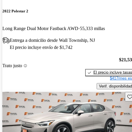
2022 Polestar 2
Long Range Dual Motor Fastback AWD
55,333 millas
Entrega a domicilio desde Wall Township, NJ
El precio incluye envío de $1,742
$21,5
Trato justo
El precio incluye tasa
$417/mes es
Verif. disponibilidad
Gu