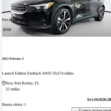
Precio reducido
-$500
2021 Polestar 2
Launch Edition Fastback AWD
50,674 millas
New Port Richey, FL
25 millas
$21,082
$20,5
Buena oferta
El precio incluye tasa