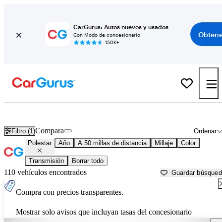
CarGurus: Autos nuevos y usados
Obtene
Con Modo de concesionario
150K+
Autos Polestar usados en venta cerca de
Tampa, FL
Compara
Filtro (1)
Ordenar
Polestar
Año
A 50 millas de distancia
Millaje
Color
Transmisión
Borrar todo
110 vehículos encontrados
Guardar búsque
Compra con precios transparentes.
Mostrar solo avisos que incluyan tasas del concesionario