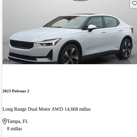
Gu
¡Nuevo!
2023 Polestar 2
Long Range Dual Motor AWD
14,668 millas
Tampa, FL
8 millas