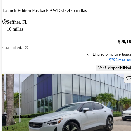
Launch Edition Fastback AWD
37,475 millas
Seffner, FL
10 millas
$20,1
Gran oferta
El precio incluye tasa
$392/mes es
Verif. disponibilidad
Gu
Precio reducido
-$1,150