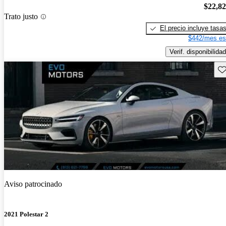
$22,8
Trato justo
El precio incluye tasa
$442/mes es
Verif. disponibilidad
Gu
Aviso patrocinado
2021 Polestar 2