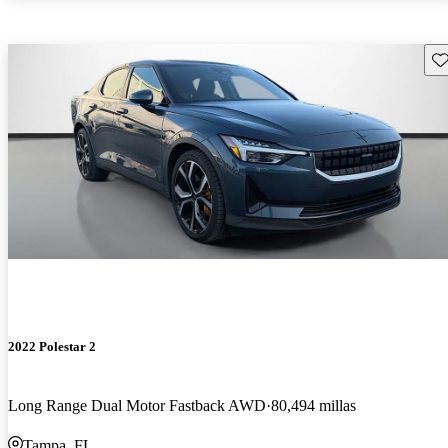
Gu
2022 Polestar 2
Long Range Dual Motor Fastback AWD
80,494 millas
Tampa, FL