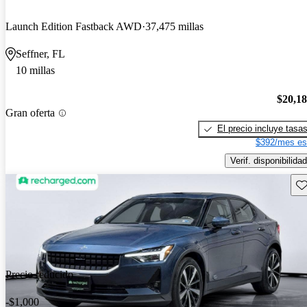
Launch Edition Fastback AWD
37,475 millas
Seffner, FL
10 millas
$20,1
Gran oferta
El precio incluye tasa
$392/mes es
Verif. disponibilidad
Gu
Precio reducido
-$1,000