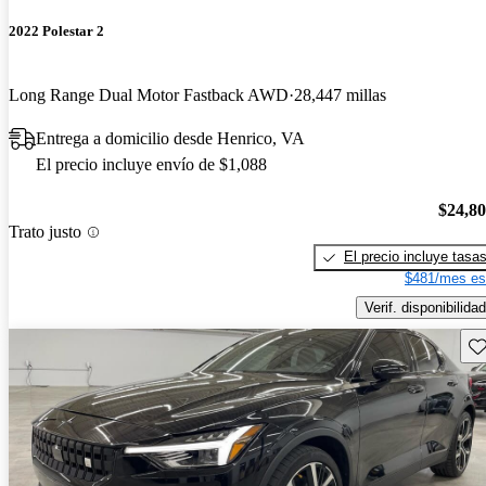
2022 Polestar 2
Long Range Dual Motor Fastback AWD
28,447 millas
Entrega a domicilio desde Henrico, VA
El precio incluye envío de $1,088
$24,8
Trato justo
El precio incluye tasa
$481/mes es
Verif. disponibilidad
Gu