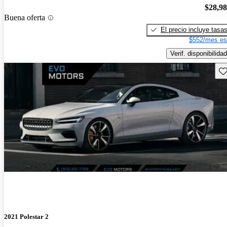
$28,9
Buena oferta
El precio incluye tasa
$552/mes es
Verif. disponibilidad
Gu
2021 Polestar 2