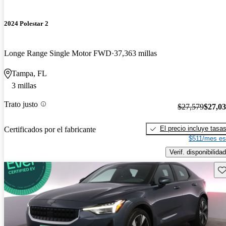
2024 Polestar 2
Longe Range Single Motor FWD
37,363 millas
Tampa, FL
3 millas
Trato justo
$27,579
$27,0
El precio incluye tasa
Certificados por el fabricante
$511/mes es
Verif. disponibilidad
Gu