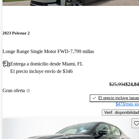
2023 Polestar 2
Longe Range Single Motor FWD
7,799 millas
Entrega a domicilio desde Miami, FL
El precio incluye envío de $346
$25,994
$24,8
Gran oferta
El precio incluye tasa
$473/mes es
Verif. disponibilidad
Gu