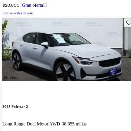
$20,800
Gran oferta
Incluye tarifas de conc.
Gu
¡Nuevo!
2023 Polestar 2
Long Range Dual Motor AWD
38,855 millas