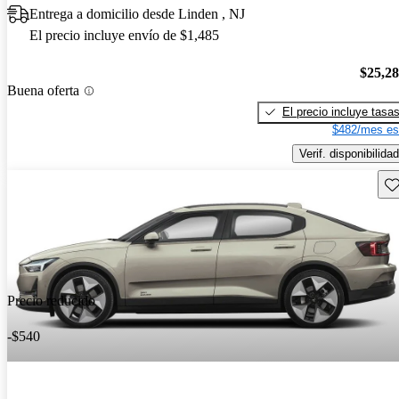
Entrega a domicilio desde Linden , NJ
El precio incluye envío de $1,485
$25,2
Buena oferta
El precio incluye tasa
$482/mes es
Verif. disponibilidad
Gu
Precio reducido
-$540