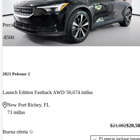
Precio reducido
-$500
2021 Polestar 2
Launch Edition Fastback AWD
50,674 millas
New Port Richey, FL
73 millas
$21,082
$20,5
Buena oferta
El precio incluye tasa