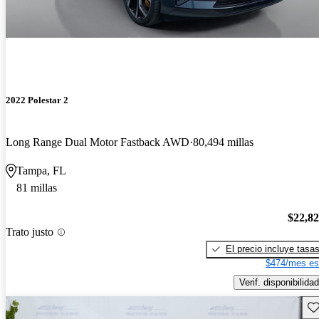
2022 Polestar 2
Long Range Dual Motor Fastback AWD
80,494 millas
Tampa, FL
81 millas
$22,8
Trato justo
El precio incluye tasa
$474/mes es
Verif. disponibilidad
Gu