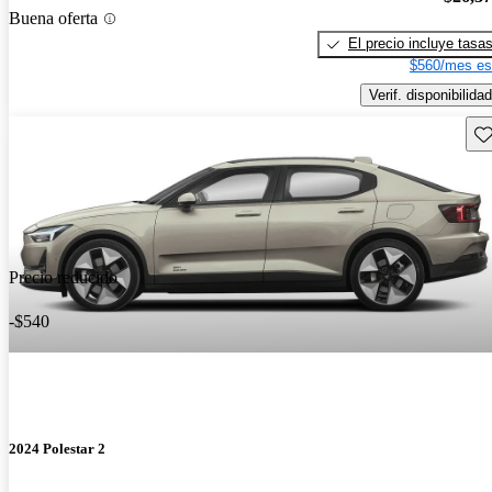
Buena oferta
El precio incluye tasa
$560/mes es
Verif. disponibilidad
Gu
Precio reducido
-$540
2024 Polestar 2