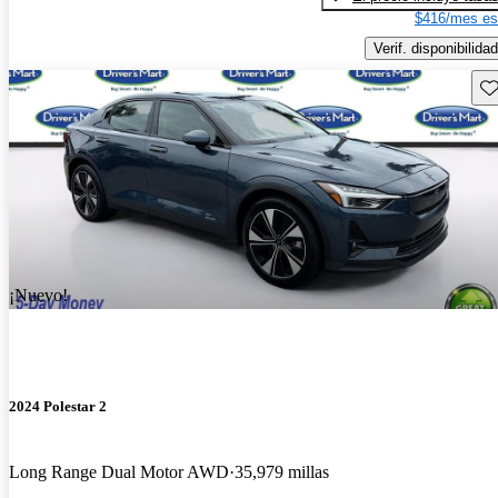
$416/mes es
Verif. disponibilidad
Gu
¡Nuevo!
2024 Polestar 2
Long Range Dual Motor AWD
35,979 millas