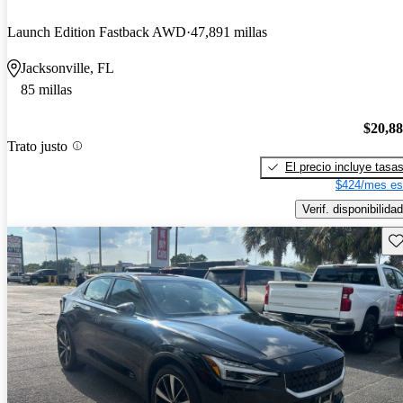
Launch Edition Fastback AWD
47,891 millas
Jacksonville, FL
85 millas
$20,8
Trato justo
El precio incluye tasa
$424/mes es
Verif. disponibilidad
Gu