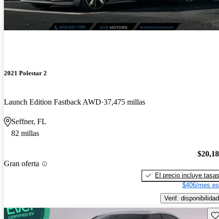
2021 Polestar 2
Launch Edition Fastback AWD
37,475 millas
Seffner, FL
82 millas
$20,1
Gran oferta
El precio incluye tasa
$406/mes es
Verif. disponibilidad
Gu