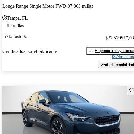
Longe Range Single Motor FWD
37,363 millas
Tampa, FL
85 millas
Trato justo
$27,579
$27,0
El precio incluye tasa
Certificados por el fabricante
$574/mes es
Verif. disponibilidad
Gu