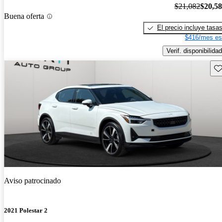
$21,082
$20,5
Buena oferta
El precio incluye tasa
$416/mes es
Verif. disponibilidad
Gu
Aviso patrocinado
2021 Polestar 2