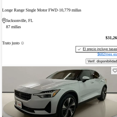
Longe Range Single Motor FWD
10,779 millas
Jacksonville, FL
87 millas
$31,2
Trato justo
El precio incluye tasa
$682/mes es
Verif. disponibilidad
Gu