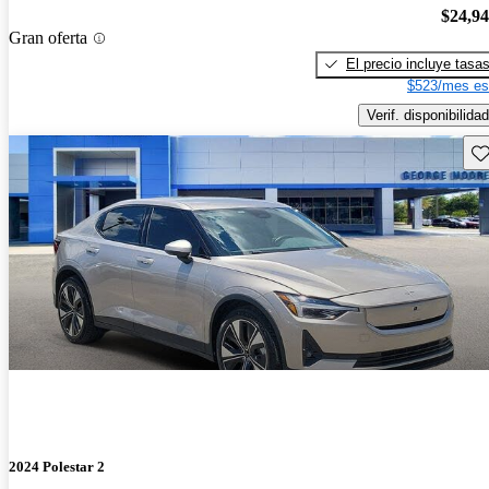
$24,9
Gran oferta
El precio incluye tasa
$523/mes es
Verif. disponibilidad
Gu
2024 Polestar 2