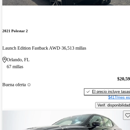
2021 Polestar 2
Launch Edition Fastback AWD
36,513 millas
Orlando, FL
67 millas
$20,5
Buena oferta
El precio incluye tasa
$417/mes es
Verif. disponibilidad
Gu