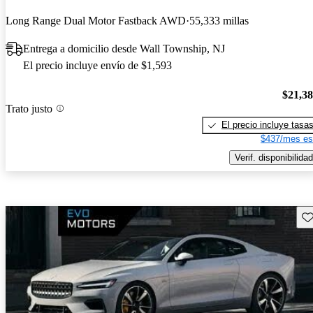
Long Range Dual Motor Fastback AWD
55,333 millas
Entrega a domicilio desde Wall Township, NJ
El precio incluye envío de $1,593
$21,3
Trato justo
El precio incluye tasa
$437/mes es
Verif. disponibilidad
Gu