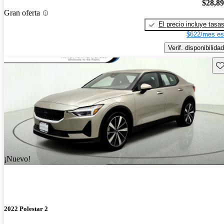
$28,8
Gran oferta
El precio incluye tasa
$622/mes es
Verif. disponibilidad
Gu
¡Nuevo!
2022 Polestar 2