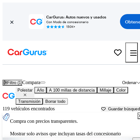
CarGurus: Autos nuevos y usados
Obtene
Con Modo de concesionario
150K+
Autos Polestar usados en venta cerca de
Ocala, FL
Compara
Filtro (1)
Ordenar
Polestar
Año
A 100 millas de distancia
Millaje
Color
Transmisión
Borrar todo
119 vehículos encontrados
Guardar búsque
Compra con precios transparentes.
Mostrar solo avisos que incluyan tasas del concesionario