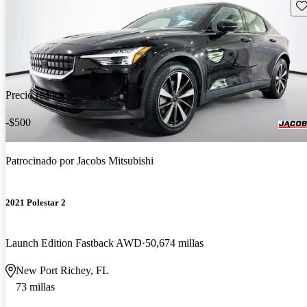
Gu
Precio reducido
-$500
Patrocinado por
Jacobs Mitsubishi
2021 Polestar 2
Launch Edition Fastback AWD
50,674 millas
New Port Richey, FL
73 millas