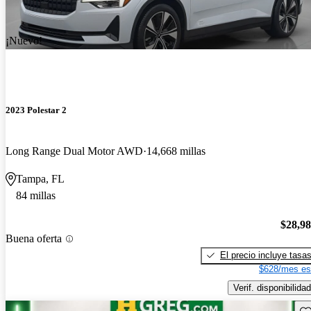
¡Nuevo!
2023 Polestar 2
Long Range Dual Motor AWD
14,668 millas
Tampa, FL
84 millas
$28,9
Buena oferta
El precio incluye tasa
$628/mes es
Verif. disponibilidad
Gu