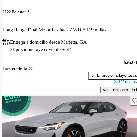
2022 Polestar 2
Long Range Dual Motor Fastback AWD
5,119 millas
Entrega a domicilio desde Marietta, GA
El precio incluye envío de $644
$26,6
Buena oferta
El precio incluye tasa
$514/mes es
Verif. disponibilidad
Gu