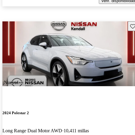
Verif. disponibilidad
Gu
¡Nuevo!
2024 Polestar 2
Long Range Dual Motor AWD
10,411 millas