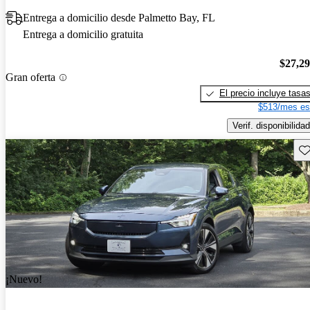
Entrega a domicilio desde Palmetto Bay, FL
Entrega a domicilio gratuita
$27,2
Gran oferta
El precio incluye tasa
$513/mes es
Verif. disponibilidad
Gu
¡Nuevo!