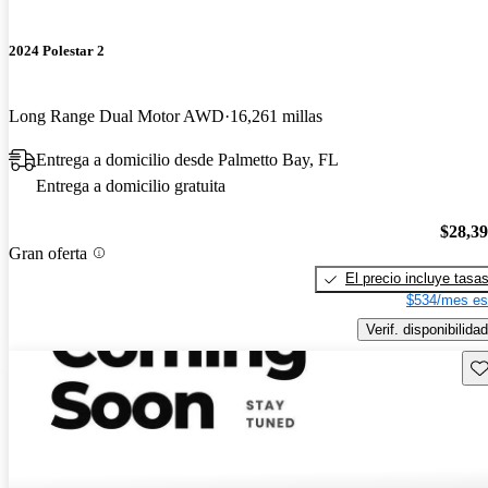
2024 Polestar 2
Long Range Dual Motor AWD
16,261 millas
Entrega a domicilio desde Palmetto Bay, FL
Entrega a domicilio gratuita
$28,3
Gran oferta
El precio incluye tasa
$534/mes es
Verif. disponibilidad
Gu