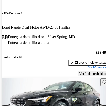
2024 Polestar 2
Long Range Dual Motor AWD
23,861 millas
Entrega a domicilio desde Silver Spring, MD
Entrega a domicilio gratuita
$28,4
Trato justo
El precio incluye tasa
$536/mes es
Verif. disponibilidad
Gu