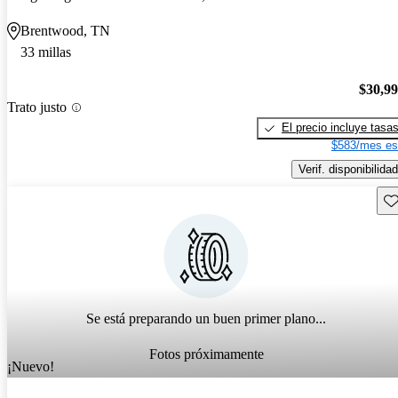
Brentwood, TN
33 millas
$30,9
Trato justo
El precio incluye tasa
$583/mes es
Verif. disponibilidad
Gu
Se está preparando un buen primer plano...
Fotos próximamente
¡Nuevo!