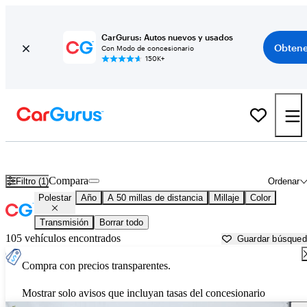
CarGurus: Autos nuevos y usados
Obtene
Con Modo de concesionario
150K+
Autos Polestar usados en venta cerca de
Lebanon, TN
Compara
Filtro (1)
Ordenar
Polestar
Año
A 50 millas de distancia
Millaje
Color
Transmisión
Borrar todo
105 vehículos encontrados
Guardar búsque
Compra con precios transparentes.
Mostrar solo avisos que incluyan tasas del concesionario