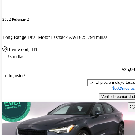
2022 Polestar 2
Long Range Dual Motor Fastback AWD
25,794 millas
Brentwood, TN
33 millas
$25,9
Trato justo
El precio incluye tasa
$502/mes es
Verif. disponibilidad
Gu