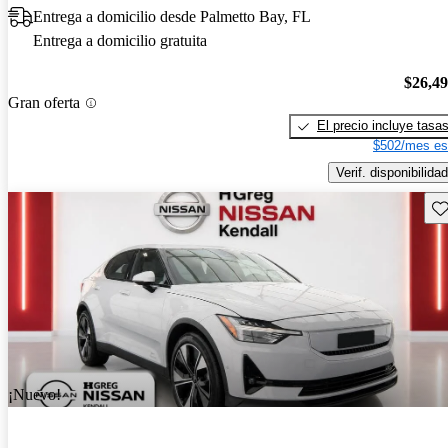
Entrega a domicilio desde Palmetto Bay, FL
Entrega a domicilio gratuita
$26,4
Gran oferta
El precio incluye tasa
$502/mes es
Verif. disponibilidad
Gu
¡Nuevo!