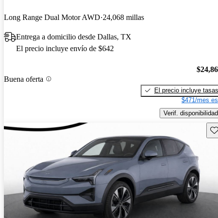
Long Range Dual Motor AWD
24,068 millas
Entrega a domicilio desde Dallas, TX
El precio incluye envío de $642
$24,8
Buena oferta
El precio incluye tasa
$471/mes es
Verif. disponibilidad
Gu