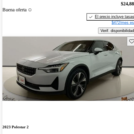
$24,8
Buena oferta
El precio incluye tasa
$472/mes es
Verif. disponibilidad
Gu
2023 Polestar 2