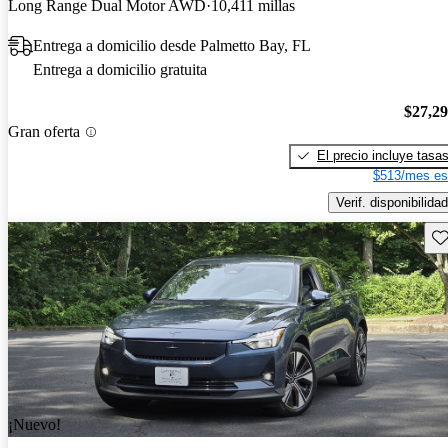
Long Range Dual Motor AWD
10,411 millas
Entrega a domicilio desde Palmetto Bay, FL
Entrega a domicilio gratuita
$27,2
Gran oferta
El precio incluye tasa
$513/mes es
Verif. disponibilidad
Gu
¡Nuevo!