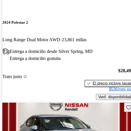
2024 Polestar 2
Long Range Dual Motor AWD
23,861 millas
Entrega a domicilio desde Silver Spring, MD
Entrega a domicilio gratuita
$28,4
Trato justo
El precio incluye tasa
$536/mes es
Verif. disponibilidad
Gu