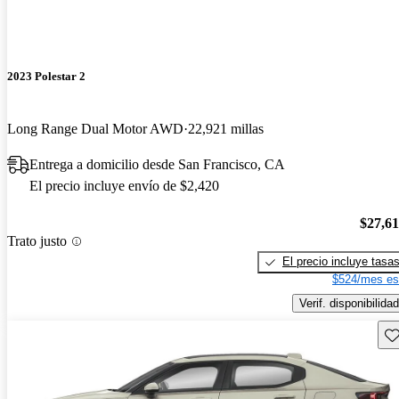
2023 Polestar 2
Long Range Dual Motor AWD
22,921 millas
Entrega a domicilio desde San Francisco, CA
El precio incluye envío de $2,420
$27,6
Trato justo
El precio incluye tasa
$524/mes es
Verif. disponibilidad
Gu