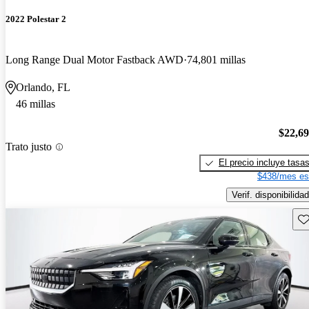
2022 Polestar 2
Long Range Dual Motor Fastback AWD
74,801 millas
Orlando, FL
46 millas
$22,6
Trato justo
El precio incluye tasa
$438/mes es
Verif. disponibilidad
Gu