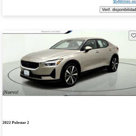
$549/mes es
Verif. disponibilidad
Gu
¡Nuevo!
2022 Polestar 2