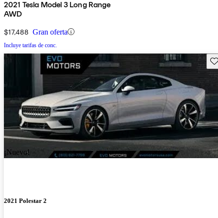
2021 Tesla Model 3 Long Range
AWD
$17,488
Gran oferta
Incluye tarifas de conc.
Gu
¡Nuevo!
2021 Polestar 2