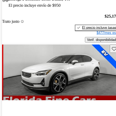
El precio incluye envío de $950
$25,1
Trato justo
El precio incluye tasa
$477/mes es
Verif. disponibilidad
Gu