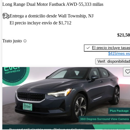
Long Range Dual Motor Fastback AWD
55,333 millas
Entrega a domicilio desde Wall Township, NJ
El precio incluye envío de $1,712
$21,5
Trato justo
El precio incluye tasa
$415/mes es
Verif. disponibilidad
Gu