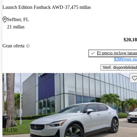
Launch Edition Fastback AWD
37,475 millas
Seffner, FL
21 millas
$20,1
Gran oferta
El precio incluye tasa
$390/mes es
Verif. disponibilidad
Gu
Precio reducido
-$1,150