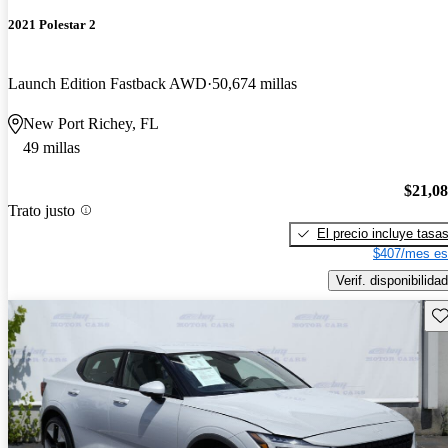
2021 Polestar 2
Launch Edition Fastback AWD
50,674 millas
New Port Richey, FL
49 millas
$21,0
Trato justo
El precio incluye tasa
$407/mes es
Verif. disponibilidad
Gu