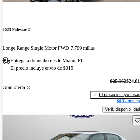
2023 Polestar 2
Longe Range Single Motor FWD
7,799 millas
Entrega a domicilio desde Miami, FL
El precio incluye envío de $315
$25,962
$24,8
Gran oferta
El precio incluye tasa
$470/mes es
Verif. disponibilidad
Gu