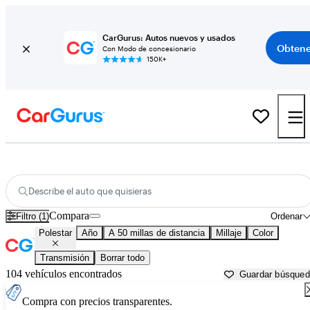
CarGurus: Autos nuevos y usados
Obtene
Con Modo de concesionario
150K+
Autos Polestar usados en venta cerca de
Lakeland, FL
Describe el auto que quisieras
Compara
Filtro (1)
Ordenar
Polestar
Año
A 50 millas de distancia
Millaje
Color
Transmisión
Borrar todo
104 vehículos encontrados
Guardar búsque
Compra con precios transparentes.