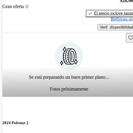
$28,9
Gran oferta
El precio incluye tasa
$545/mes es
Verif. disponibilidad
Gu
Se está preparando un buen primer plano...
Fotos próximamente
2024 Polestar 2