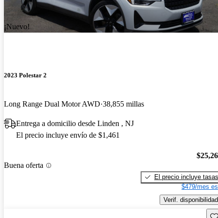
¡Nuevo!
2023 Polestar 2
Long Range Dual Motor AWD
38,855 millas
Entrega a domicilio desde Linden , NJ
El precio incluye envío de $1,461
$25,2
Buena oferta
El precio incluye tasa
$479/mes es
Verif. disponibilidad
Gu