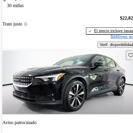
30 millas
$22,8
Trato justo
El precio incluye tasa
$440/mes es
Verif. disponibilidad
Gu
Aviso patrocinado