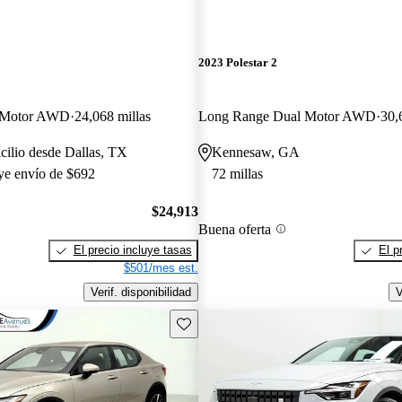
2023 Polestar 2
 Motor AWD
24,068 millas
Long Range Dual Motor AWD
30,
cilio desde Dallas, TX
Kennesaw, GA
uye envío de $692
72 millas
$24,913
Buena oferta
El precio incluye tasas
El p
$501/mes est.
Verif. disponibilidad
V
Guarda este Aviso