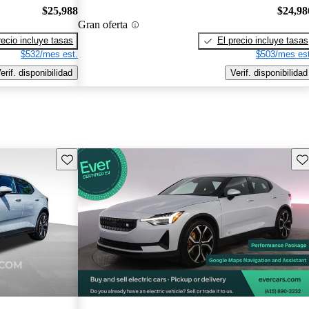
$25,988
$24,98
Gran oferta
recio incluye tasas
El precio incluye tasas
$532/mes est.
$503/mes est
erif. disponibilidad
Verif. disponibilidad
Guarda este Aviso
Gu