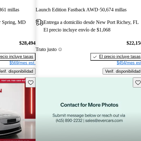
861 millas
Launch Edition Fastback AWD
50,674 millas
er Spring, MD
Entrega a domicilio desde New Port Richey, FL
El precio incluye envío de $1,068
$28,494
$22,15
Trato justo
recio incluye tasas
El precio incluye tasas
$569/mes est.
$454/mes est
erif. disponibilidad
Verif. disponibilidad
Guarda este Aviso
Gu