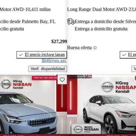
 Motor AWD
10,411 millas
Long Range Dual Motor AWD
23,
cilio desde Palmetto Bay, FL
Entrega a domicilio desde Silv
ilio gratuita
Entrega a domicilio gratuita
$27,299
Buena oferta
El precio incluye tasas
El p
$545/mes est.
Verif. disponibilidad
V
Guarda este Aviso