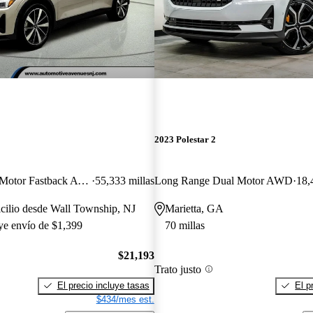
2023 Polestar 2
Long Range Dual Motor Fastback AWD
55,333 millas
Long Range Dual Motor AWD
18,
cilio desde Wall Township, NJ
Marietta, GA
uye envío de $1,399
70 millas
$21,193
Trato justo
El precio incluye tasas
El p
$434/mes est.