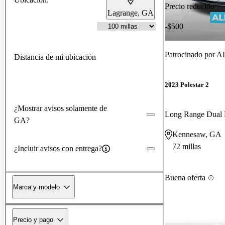
Precio reducido
Lagrange, GA
-$500
Patrocinado por
A
Distancia de mi ubicación
2023 Polestar 2
¿Mostrar avisos solamente de
Long Range Dual
GA?
Kennesaw, GA
72 millas
¿Incluir avisos con entrega?
Buena oferta
Marca y modelo
Precio y pago