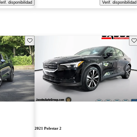
erif. disponibilidad
Verif. disponibilidad
Guarda este Aviso
Gu
2021 Polestar 2