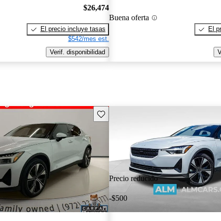
$26,474
Buena oferta
El precio incluye tasas
El p
$542/mes est.
Verif. disponibilidad
V
Guarda este Aviso
Precio reducido
-$500