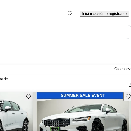
Iniciar sesión o registrarse
Ordenar
nario
Guarda este Aviso
Gu