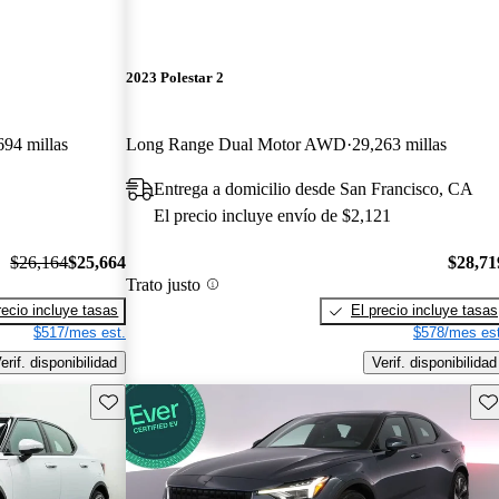
2023 Polestar 2
694 millas
Long Range Dual Motor AWD
29,263 millas
Entrega a domicilio desde San Francisco, CA
El precio incluye envío de $2,121
$26,164
$25,664
$28,71
Trato justo
recio incluye tasas
El precio incluye tasas
$517/mes est.
$578/mes est
erif. disponibilidad
Verif. disponibilidad
Guarda este Aviso
Gu