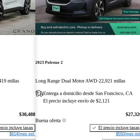
2023 Polestar 2
419 millas
Long Range Dual Motor AWD
22,921 millas
Entrega a domicilio desde San Francisco, CA
El precio incluye envío de $2,121
$30,488
$27,32
Buena oferta
recio incluye tasas
El precio incluye tasas
$614/mes est.
$550/mes est