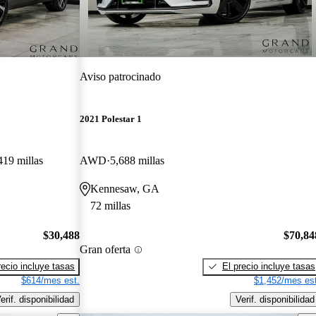
Aviso patrocinado
2021 Polestar 1
419 millas
AWD
5,688 millas
Kennesaw, GA
72 millas
$30,488
$70,84
Gran oferta
recio incluye tasas
El precio incluye tasas
$614/mes est.
$1,452/mes est
erif. disponibilidad
Verif. disponibilidad