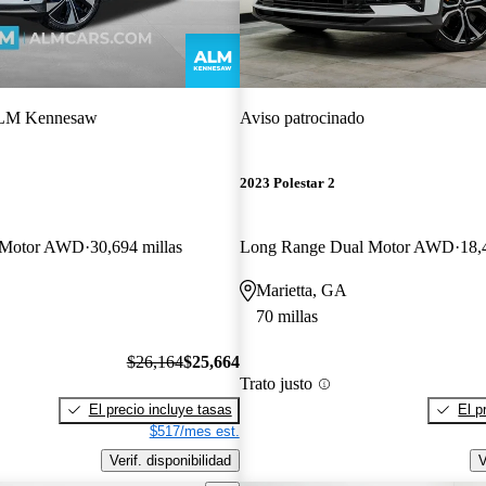
LM Kennesaw
Aviso patrocinado
2023 Polestar 2
 Motor AWD
30,694 millas
Long Range Dual Motor AWD
18,
Marietta, GA
70 millas
$26,164
$25,664
Trato justo
El precio incluye tasas
El p
$517/mes est.
Verif. disponibilidad
V