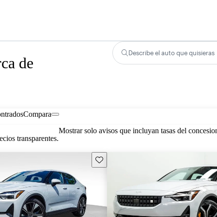
Describe el auto que quisieras
rca de
ontrados
Compara
Mostrar solo avisos que incluyan tasas del concesio
cios transparentes.
Guarda este Aviso