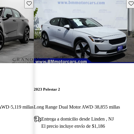
Guarda este Aviso
Gu
¡Nuevo!
2023 Polestar 2
k AWD
5,119 millas
Long Range Dual Motor AWD
38,855 millas
Entrega a domicilio desde Linden , NJ
El precio incluye envío de $1,186