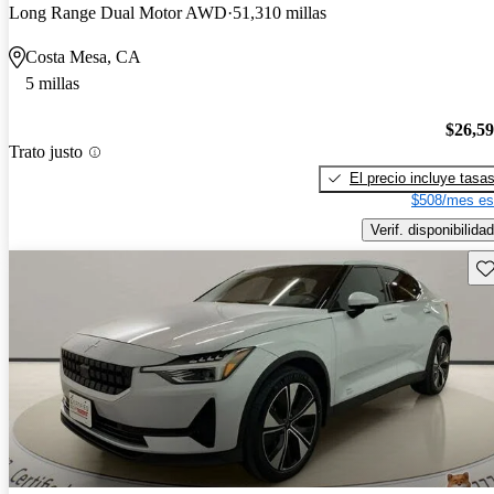
Long Range Dual Motor AWD
51,310 millas
Costa Mesa, CA
5 millas
$26,5
Trato justo
El precio incluye tasa
$508/mes es
Verif. disponibilidad
Gu