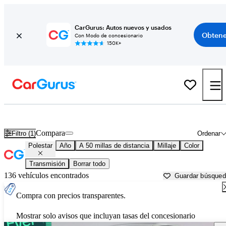
CarGurus: Autos nuevos y usados
Obtene
Con Modo de concesionario
150K+
Autos Polestar usados en venta cerca de
Irvine, CA
Compara
Filtro (1)
Ordenar
Polestar
Año
A 50 millas de distancia
Millaje
Color
Transmisión
Borrar todo
136 vehículos encontrados
Guardar búsque
Compra con precios transparentes.
Mostrar solo avisos que incluyan tasas del concesionario