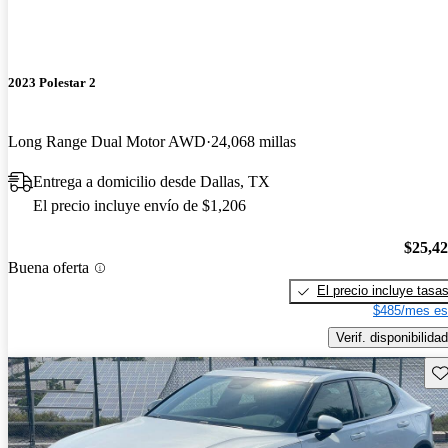
2023 Polestar 2
Long Range Dual Motor AWD
24,068 millas
Entrega a domicilio desde Dallas, TX
El precio incluye envío de $1,206
$25,4
Buena oferta
El precio incluye tasa
$485/mes es
Verif. disponibilidad
Gu