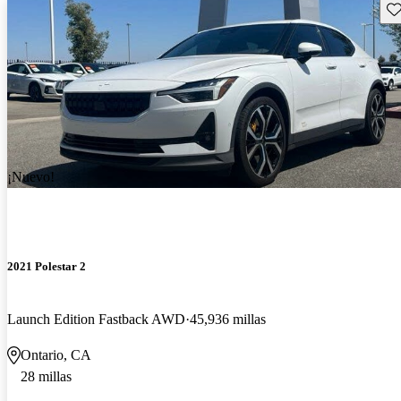
Gu
¡Nuevo!
2021 Polestar 2
Launch Edition Fastback AWD
45,936 millas
Ontario, CA
28 millas