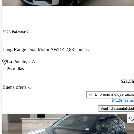
2023 Polestar 2
Long Range Dual Motor AWD
52,831 millas
La Puente, CA
26 millas
$21,5
Buena oferta
El precio incluye tasa
$412/mes es
Verif. disponibilidad
Gu