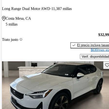
Long Range Dual Motor AWD
11,387 millas
Costa Mesa, CA
5 millas
$32,9
Trato justo
El precio incluye tasa
$630/mes es
Verif. disponibilidad
Gu