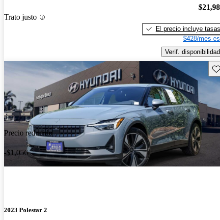
$21,9
Trato justo
El precio incluye tasa
$428/mes es
Verif. disponibilidad
Gu
Precio reducido
-$1,056
2023 Polestar 2