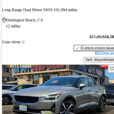
Long Range Dual Motor AWD
101,994 millas
Huntington Beach, CA
12 millas
$17,081
$16,5
Gran oferta
El precio incluye tasa
$317/mes es
Verif. disponibilidad
Gu
Precio reducido
-$600