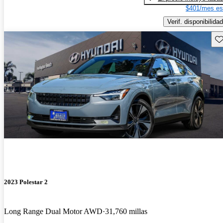
$401/mes es
Verif. disponibilidad
Gu
2023 Polestar 2
Long Range Dual Motor AWD
31,760 millas