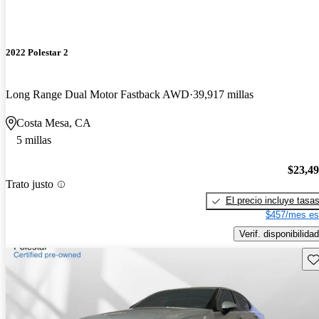
2022 Polestar 2
Long Range Dual Motor Fastback AWD
39,917 millas
Costa Mesa, CA
5 millas
$23,4
Trato justo
El precio incluye tasa
$457/mes es
Verif. disponibilidad
Gu