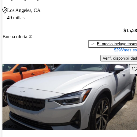
Los Angeles, CA
49 millas
$15,5
Buena oferta
El precio incluye tasa
$298/mes es
Verif. disponibilidad
Gu
¡Nuevo!