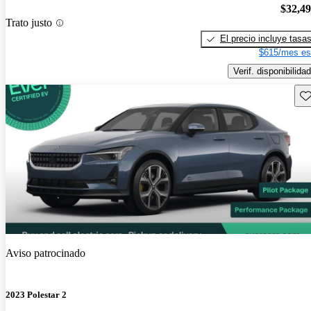
$32,4
Trato justo
El precio incluye tasa
$615/mes es
Verif. disponibilidad
Gu
Aviso patrocinado
2023 Polestar 2