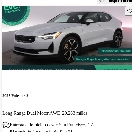
Verif. disponibilidad
Gu
2023 Polestar 2
Long Range Dual Motor AWD
29,263 millas
Entrega a domicilio desde San Francisco, CA
El precio incluye envío de $1,491