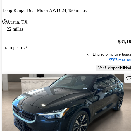
Long Range Dual Motor AWD
24,460 millas
Austin, TX
22 millas
$31,1
Trato justo
El precio incluye tasa
$587/mes es
Verif. disponibilidad
Gu