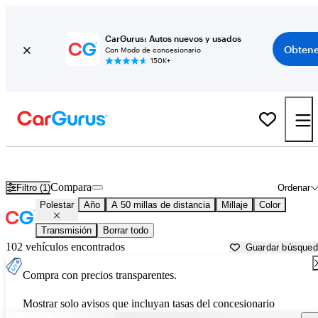
CarGurus: Autos nuevos y usados
Obtene
Con Modo de concesionario
150K+
Autos Polestar usados en venta cerca de
Georgetown, TX
Compara
Filtro (1)
Ordenar
Polestar
Año
A 50 millas de distancia
Millaje
Color
Transmisión
Borrar todo
102 vehículos encontrados
Guardar búsque
Compra con precios transparentes.
Mostrar solo avisos que incluyan tasas del concesionario