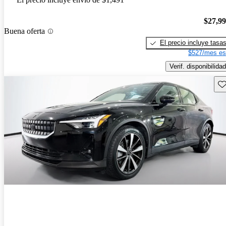
$27,9
Buena oferta
El precio incluye tasa
$527/mes es
Verif. disponibilidad
Gu