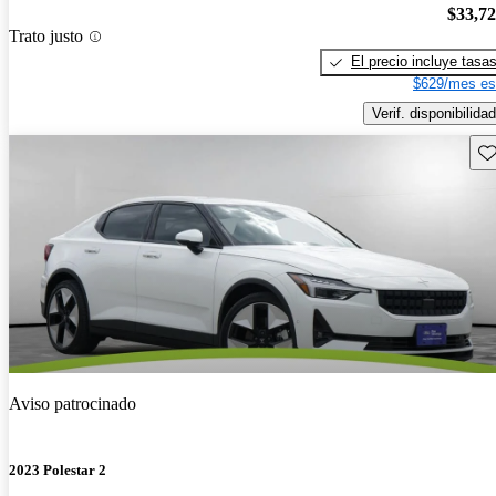
$33,7
Trato justo
El precio incluye tasa
$629/mes es
Verif. disponibilidad
Gu
Aviso patrocinado
2023 Polestar 2