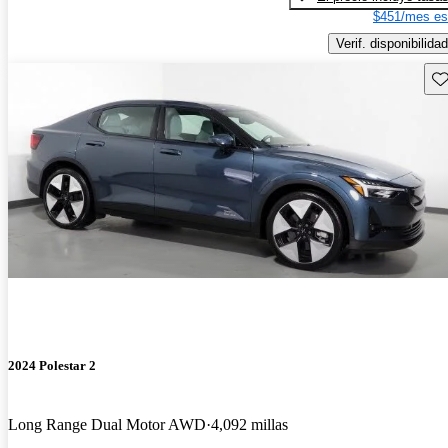
$451/mes es
Verif. disponibilidad
Gu
2024 Polestar 2
Long Range Dual Motor AWD
4,092 millas