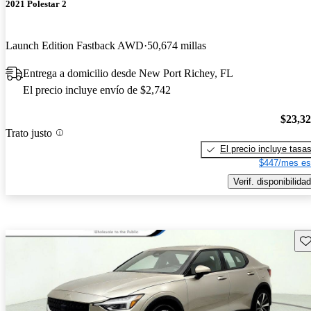
2021 Polestar 2
Launch Edition Fastback AWD
50,674 millas
Entrega a domicilio desde New Port Richey, FL
El precio incluye envío de $2,742
$23,3
Trato justo
El precio incluye tasa
$447/mes es
Verif. disponibilidad
Gu