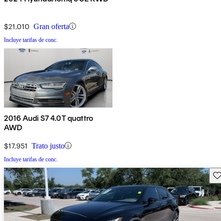
$21,010
Gran oferta
Incluye tarifas de conc.
2016 Audi S7 4.0T quattro
AWD
$17,951
Trato justo
Incluye tarifas de conc.
Gu