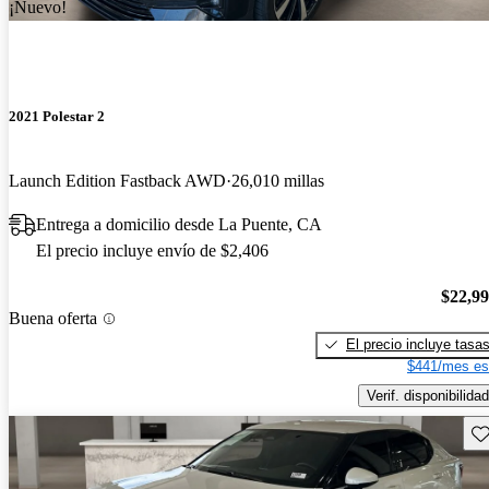
¡Nuevo!
2021 Polestar 2
Launch Edition Fastback AWD
26,010 millas
Entrega a domicilio desde La Puente, CA
El precio incluye envío de $2,406
$22,9
Buena oferta
El precio incluye tasa
$441/mes es
Verif. disponibilidad
Gu