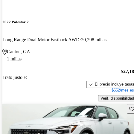
2022 Polestar 2
Long Range Dual Motor Fastback AWD
20,298 millas
Canton, GA
1 millas
$27,1
Trato justo
El precio incluye tasa
$552/mes es
Verif. disponibilidad
Gu