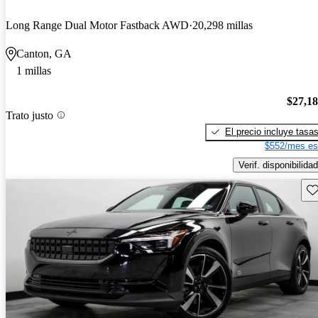
Long Range Dual Motor Fastback AWD
20,298 millas
Canton, GA
1 millas
$27,1
Trato justo
El precio incluye tasa
$552/mes es
Verif. disponibilidad
Gu