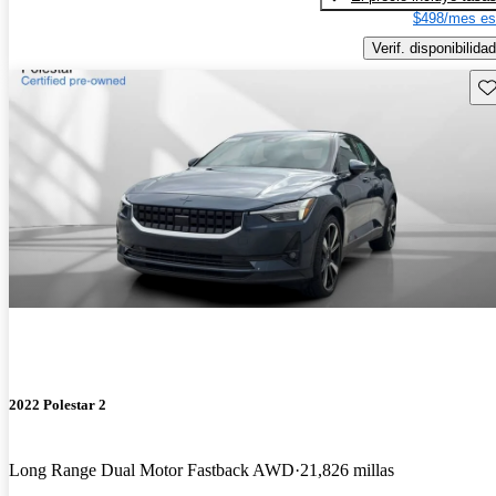
$498/mes es
Verif. disponibilidad
Gu
2022 Polestar 2
Long Range Dual Motor Fastback AWD
21,826 millas