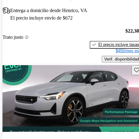
Entrega a domicilio desde Henrico, VA
El precio incluye envío de $672
$22,3
Trato justo
El precio incluye tasa
$455/mes es
Verif. disponibilidad
Gu