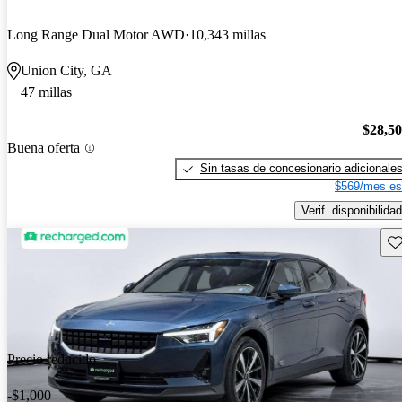
Long Range Dual Motor AWD
10,343 millas
Union City, GA
47 millas
$28,5
Buena oferta
Sin tasas de concesionario adicionale
$569/mes es
Verif. disponibilidad
Gu
Precio reducido
-$1,000