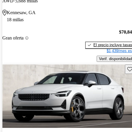
AWD
5,688 millas
Kennesaw, GA
18 millas
$70,8
Gran oferta
El precio incluye tasa
$1,439/mes es
Verif. disponibilidad
Gu