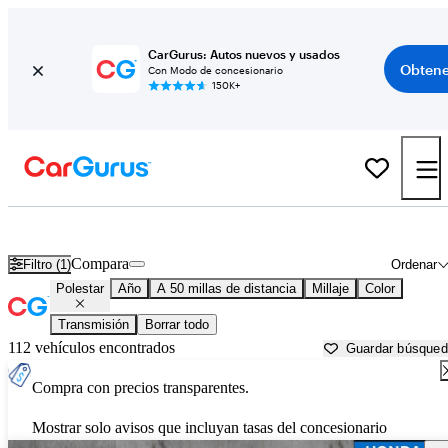
CarGurus: Autos nuevos y usados
Obtene
Con Modo de concesionario
150K+
Autos Polestar usados en venta cerca de
Canton, GA
Compara
Filtro (1)
Ordenar
Polestar
Año
A 50 millas de distancia
Millaje
Color
Transmisión
Borrar todo
112 vehículos encontrados
Guardar búsque
Compra con precios transparentes.
Mostrar solo avisos que incluyan tasas del concesionario