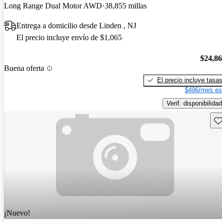
Long Range Dual Motor AWD
38,855 millas
Entrega a domicilio desde Linden , NJ
El precio incluye envío de $1,065
$24,8
Buena oferta
El precio incluye tasa
$496/mes es
Verif. disponibilidad
Gu
¡Nuevo!