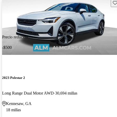
Gu
Precio reducido
-$500
2023 Polestar 2
Long Range Dual Motor AWD
30,694 millas
Kennesaw, GA
18 millas