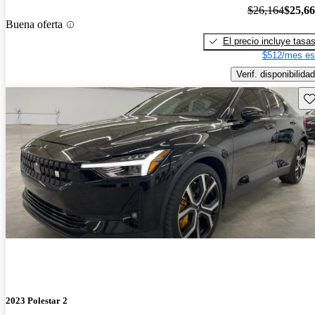
$26,164
$25,6
Buena oferta
El precio incluye tasa
$512/mes es
Verif. disponibilidad
Gu
2023 Polestar 2