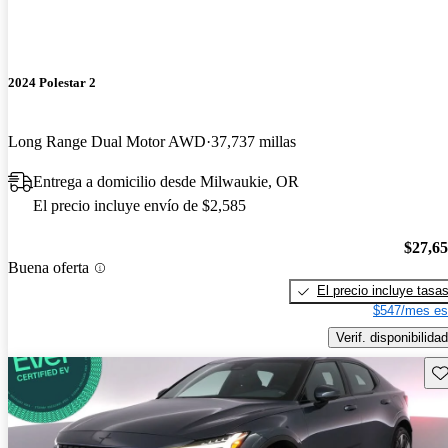
2024 Polestar 2
Long Range Dual Motor AWD
37,737 millas
Entrega a domicilio desde Milwaukie, OR
El precio incluye envío de $2,585
$27,6
Buena oferta
El precio incluye tasa
$547/mes es
Verif. disponibilidad
Gu