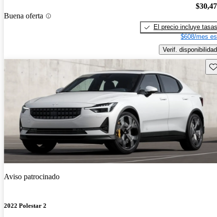
$30,4
Buena oferta
El precio incluye tasa
$608/mes es
Verif. disponibilidad
Gu
Aviso patrocinado
2022 Polestar 2