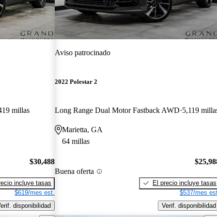
Aviso patrocinado
2022 Polestar 2
419 millas
Long Range Dual Motor Fastback AWD
5,119 milla
Marietta, GA
64 millas
$30,488
$25,98
Buena oferta
recio incluye tasas
El precio incluye tasas
$619/mes est.
$537/mes est
erif. disponibilidad
Verif. disponibilidad