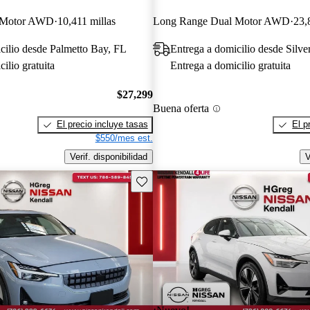
 Motor AWD
10,411 millas
Long Range Dual Motor AWD
23,
cilio desde Palmetto Bay, FL
Entrega a domicilio desde Silv
ilio gratuita
Entrega a domicilio gratuita
$27,299
Buena oferta
El precio incluye tasas
El p
$550/mes est.
Verif. disponibilidad
V
Guarda este Aviso