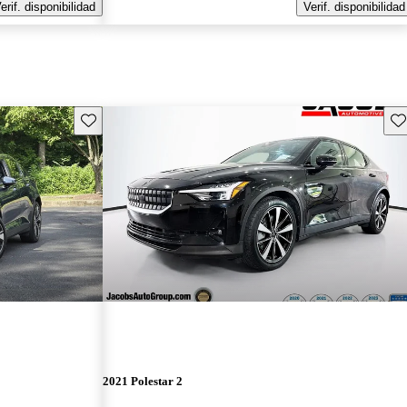
erif. disponibilidad
Verif. disponibilidad
Guarda este Aviso
Gu
2021 Polestar 2