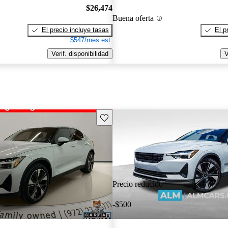
$26,474
Buena oferta
El precio incluye tasas
El p
$547/mes est.
Verif. disponibilidad
V
Guarda este Aviso
Precio reducido
-$500