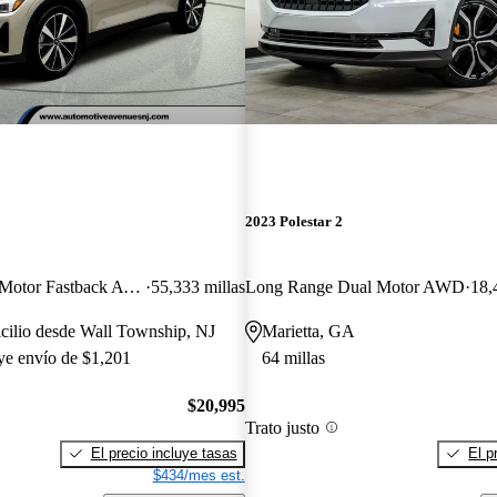
2023 Polestar 2
Long Range Dual Motor Fastback AWD
55,333 millas
Long Range Dual Motor AWD
18,
cilio desde Wall Township, NJ
Marietta, GA
uye envío de $1,201
64 millas
$20,995
Trato justo
El precio incluye tasas
El p
$434/mes est.