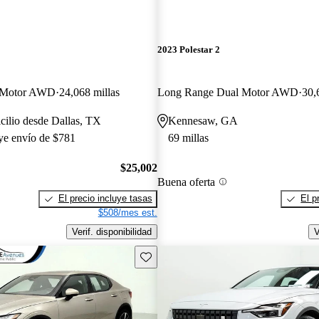
2023 Polestar 2
 Motor AWD
24,068 millas
Long Range Dual Motor AWD
30,
cilio desde Dallas, TX
Kennesaw, GA
uye envío de $781
69 millas
$25,002
Buena oferta
El precio incluye tasas
El p
$508/mes est.
Verif. disponibilidad
V
Guarda este Aviso