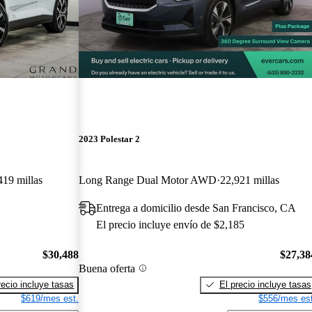
2023 Polestar 2
419 millas
Long Range Dual Motor AWD
22,921 millas
Entrega a domicilio desde San Francisco, CA
El precio incluye envío de $2,185
$30,488
$27,38
Buena oferta
recio incluye tasas
El precio incluye tasas
$619/mes est.
$556/mes est