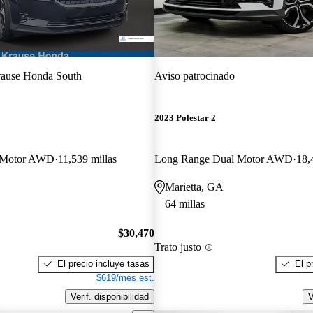
ause Honda South
Aviso patrocinado
2023 Polestar 2
 Motor AWD
11,539 millas
Long Range Dual Motor AWD
18,
Marietta, GA
64 millas
$30,470
Trato justo
El precio incluye tasas
El p
$619/mes est.
Verif. disponibilidad
V