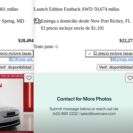
861 millas
Launch Edition Fastback AWD
50,674 millas
er Spring, MD
Entrega a domicilio desde New Port Richey, FL
El precio incluye envío de $1,191
$28,494
$22,27
Trato justo
recio incluye tasas
El precio incluye tasas
$574/mes est.
$461/mes est
erif. disponibilidad
Verif. disponibilidad
Guarda este Aviso
Gu