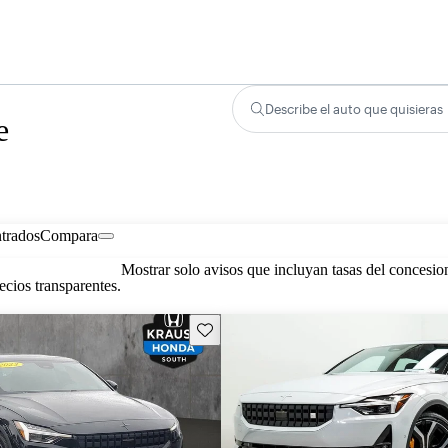
Describe el auto que quisieras
e
trados
Compara
Mostrar solo avisos que incluyan tasas del concesio
cios transparentes.
Guarda este Aviso