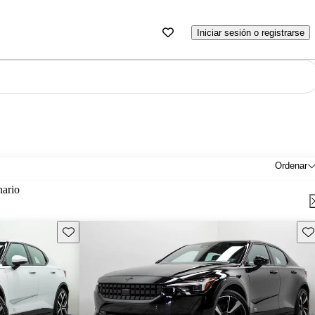
Iniciar sesión o registrarse
Ordenar
nario
Guarda este Aviso
Gu