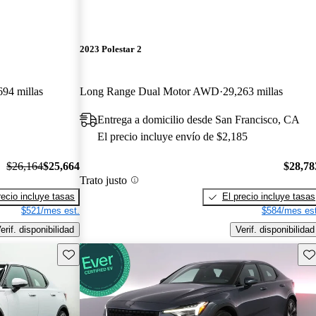
2023 Polestar 2
694 millas
Long Range Dual Motor AWD
29,263 millas
Entrega a domicilio desde San Francisco, CA
El precio incluye envío de $2,185
$26,164
$25,664
$28,78
Trato justo
recio incluye tasas
El precio incluye tasas
$521/mes est.
$584/mes est
erif. disponibilidad
Verif. disponibilidad
Guarda este Aviso
Gu