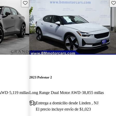
Guarda este Aviso
Gu
¡Nuevo!
2023 Polestar 2
k AWD
5,119 millas
Long Range Dual Motor AWD
38,855 millas
Entrega a domicilio desde Linden , NJ
El precio incluye envío de $1,023