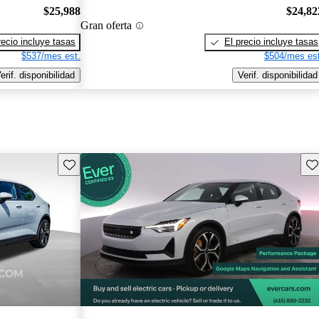
$25,988
$24,82
Gran oferta
recio incluye tasas
El precio incluye tasas
$537/mes est.
$504/mes est
erif. disponibilidad
Verif. disponibilidad
Guarda este Aviso
Gu