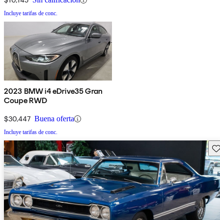
Incluye tarifas de conc.
2023 BMW i4 eDrive35 Gran
Coupe RWD
$30,447
Buena oferta
Incluye tarifas de conc.
Gu