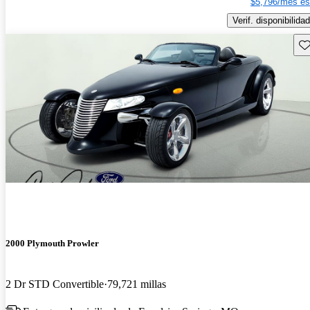
$5,796/mes es
Verif. disponibilidad
Gu
2000 Plymouth Prowler
2 Dr STD Convertible
79,721 millas