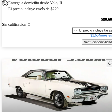
Entrega a domicilio desde Volo, IL
El precio incluye envío de $229
$80,6
Sin calificación
El precio incluye tasa
$1,554/mes es
Verif. disponibilidad
Gu