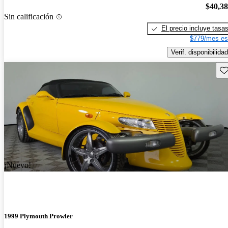
$40,3
Sin calificación
El precio incluye tasa
$779/mes es
Verif. disponibilidad
Gu
¡Nuevo!
1999 Plymouth Prowler