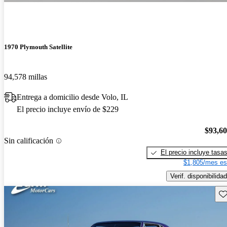
1970 Plymouth Satellite
94,578 millas
Entrega a domicilio desde Volo, IL
El precio incluye envío de $229
$93,6
Sin calificación
El precio incluye tasa
$1,805/mes es
Verif. disponibilidad
Gu