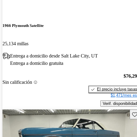
1966 Plymouth Satellite
25,134 millas
Entrega a domicilio desde Salt Lake City, UT
Entrega a domicilio gratuita
$76,2
Sin calificación
El precio incluye tasa
$1,471/mes es
Verif. disponibilidad
Gu