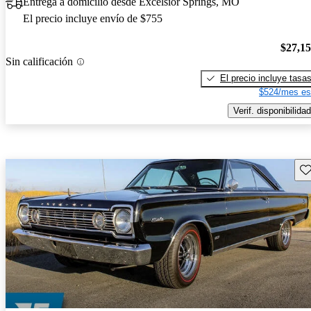
Entrega a domicilio desde Excelsior Springs, MO
El precio incluye envío de $755
$27,1
Sin calificación
El precio incluye tasa
$524/mes es
Verif. disponibilidad
Gu