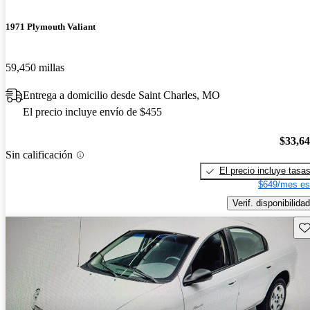
1971 Plymouth Valiant
59,450 millas
Entrega a domicilio desde Saint Charles, MO
El precio incluye envío de $455
$33,6
Sin calificación
El precio incluye tasa
$649/mes es
Verif. disponibilidad
Gu