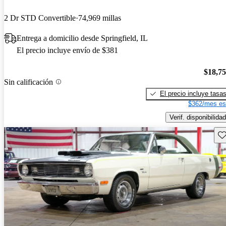
2 Dr STD Convertible
74,969 millas
Entrega a domicilio desde Springfield, IL
El precio incluye envío de $381
$18,7
Sin calificación
El precio incluye tasa
$362/mes es
Verif. disponibilidad
Gu