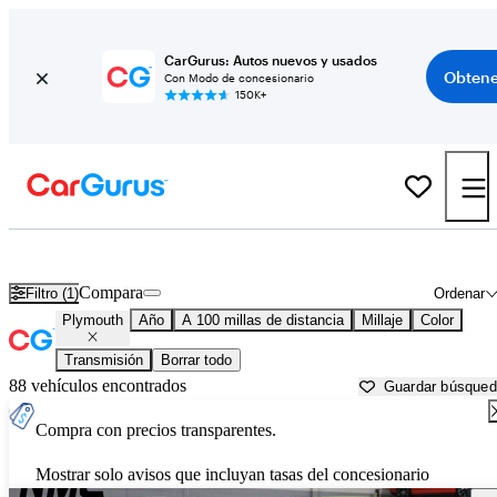
CarGurus: Autos nuevos y usados
Obtene
Con Modo de concesionario
150K+
Autos Plymouth usados en venta cerca de
Flint, MI
Compara
Filtro (1)
Ordenar
Plymouth
Año
A 100 millas de distancia
Millaje
Color
Transmisión
Borrar todo
88 vehículos encontrados
Guardar búsque
Compra con precios transparentes.
Mostrar solo avisos que incluyan tasas del concesionario