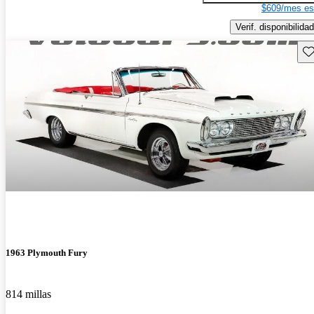
$609/mes es
Verif. disponibilidad
Gu
1963 Plymouth Fury
814 millas