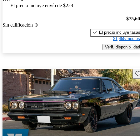
El precio incluye envío de $229
$75,6
Sin calificación
El precio incluye tasa
$1,458/mes es
Verif. disponibilidad
Gu