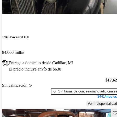
1940 Packard 110
84,000 millas
Entrega a domicilio desde Cadillac, MI
El precio incluye envío de $630
$17,6
Sin calificación
Sin tasas de concesionario adicionale
$441/mes es
Verif. disponibilidad
Gu