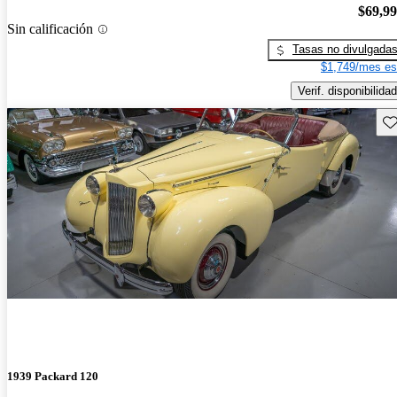
$69,9
Sin calificación
Tasas no divulgada
$1,749/mes es
Verif. disponibilidad
Gu
1939 Packard 120