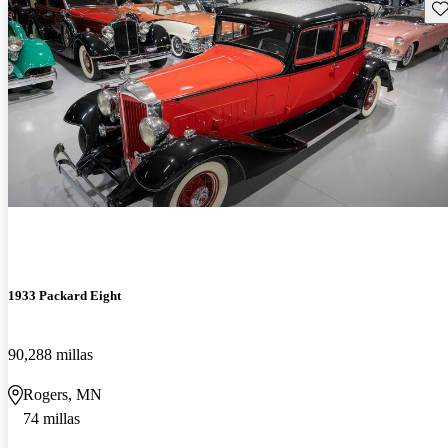
Gu
1933 Packard Eight
90,288 millas
Rogers, MN
74 millas