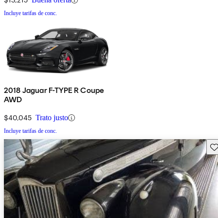
Incluye tarifas de conc.
2018 Jaguar F-TYPE R Coupe
AWD
$40,045
Trato justo
Incluye tarifas de conc.
Gu