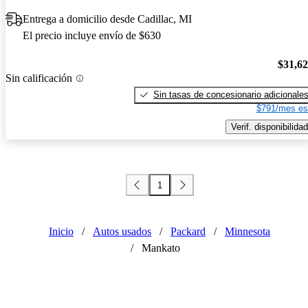
Entrega a domicilio desde Cadillac, MI
El precio incluye envío de $630
$31,6
Sin calificación
Sin tasas de concesionario adicionale
$791/mes es
Verif. disponibilidad
1
Inicio
/
Autos usados
/
Packard
/
Minnesota
/
Mankato