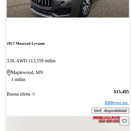
2017 Maserati Levante
3.0L AWD
113,559 millas
Maplewood, MN
1 millas
$15,495
Buena oferta
$388/mes est.
Verif. disponibilidad
Guard