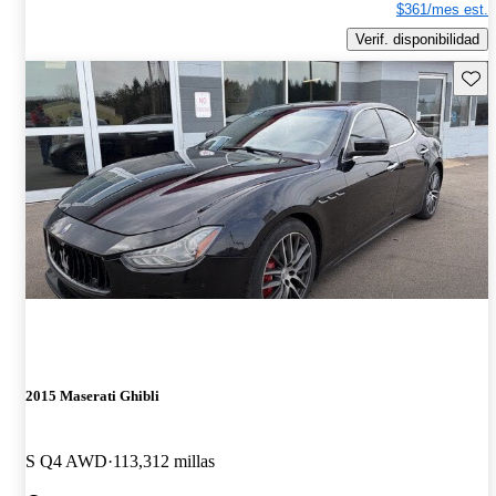
$361/mes est.
Verif. disponibilidad
Guard
2015 Maserati Ghibli
S Q4 AWD
113,312 millas