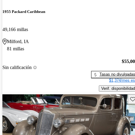
1955 Packard Caribbean
49,166 millas
Milford, IA
81 millas
$55,0
Sin calificación
Tasas no divulgada
$1,374/mes es
Verif. disponibilidad
Gu