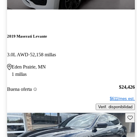
2019 Maserati Levante
3.0L AWD
52,158 millas
Eden Prairie, MN
1 millas
$24,426
Buena oferta
$611/mes est.
Verif. disponibilidad
Guard