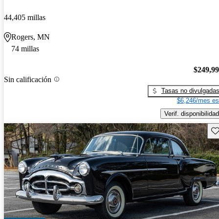
44,405 millas
Rogers, MN
74 millas
$249,9
Sin calificación
Tasas no divulgada
$6,246/mes es
Verif. disponibilidad
Gu