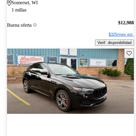
Somerset, WI
1 millas
$12,988
Buena oferta
$325/mes est.
Verif. disponibilidad
Guard