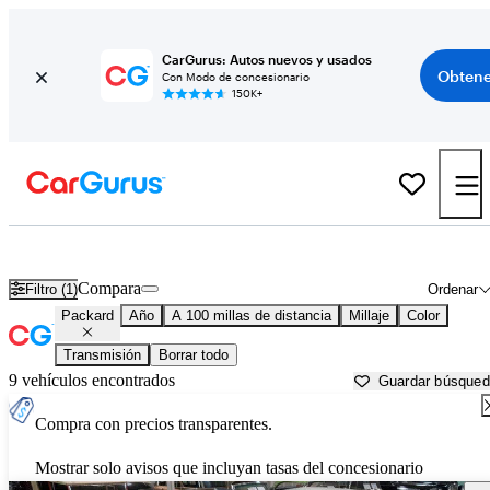
CarGurus: Autos nuevos y usados
Obtene
Con Modo de concesionario
150K+
Autos Packard usados en venta cerca de
Mankato, MN
Compara
Filtro (1)
Ordenar
Packard
Año
A 100 millas de distancia
Millaje
Color
Transmisión
Borrar todo
9 vehículos encontrados
Guardar búsque
Compra con precios transparentes.
Mostrar solo avisos que incluyan tasas del concesionario