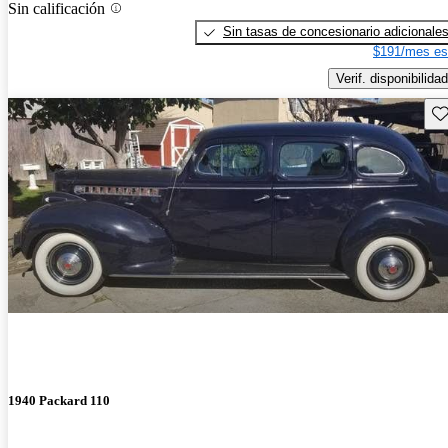
Sin calificación
Sin tasas de concesionario adicionale
$191/mes es
Verif. disponibilidad
Gu
1940 Packard 110