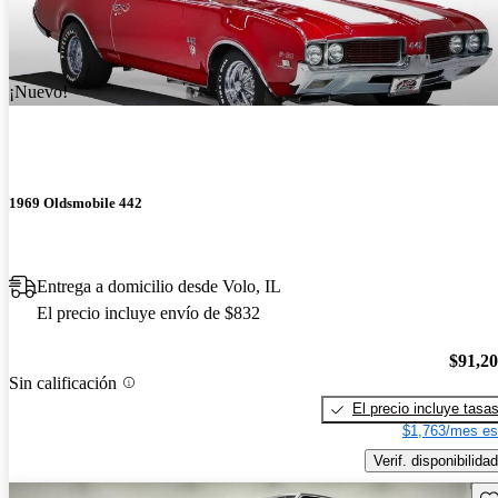
¡Nuevo!
1969 Oldsmobile 442
Entrega a domicilio desde Volo, IL
El precio incluye envío de $832
$91,2
Sin calificación
El precio incluye tasa
$1,763/mes es
Verif. disponibilidad
Gu