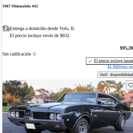
1967 Oldsmobile 442
Entrega a domicilio desde Volo, IL
El precio incluye envío de $832
$95,2
Sin calificación
El precio incluye tasa
$1,840/mes es
Verif. disponibilidad
Gu