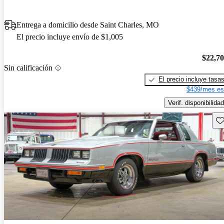
Entrega a domicilio desde Saint Charles, MO
El precio incluye envío de $1,005
$22,7
Sin calificación
El precio incluye tasa
$439/mes es
Verif. disponibilidad
Gu