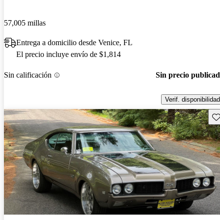
57,005 millas
Entrega a domicilio desde Venice, FL
El precio incluye envío de $1,814
Sin calificación
Sin precio publica
Verif. disponibilidad
Gu