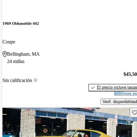
1969 Oldsmobile 442
Coupe
Bellingham, MA
24 millas
$45,5
Sin calificación
El precio incluye tasa
$880/mes es
Verif. disponibilidad
Gu