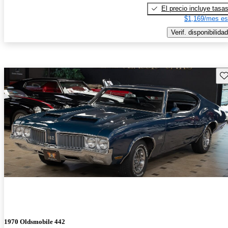
El precio incluye tasa
$1,169/mes es
Verif. disponibilidad
Gu
1970 Oldsmobile 442