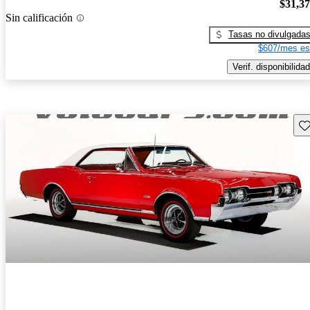
$31,3
Sin calificación
Tasas no divulgada
$607/mes es
Verif. disponibilidad
Gu