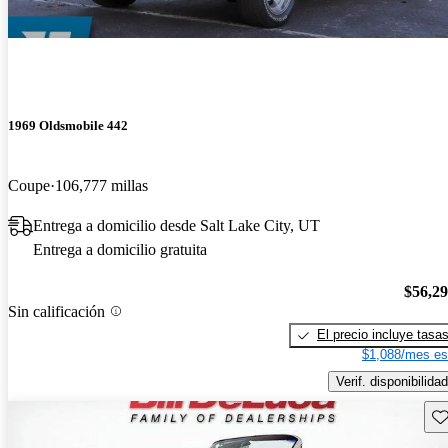
1969 Oldsmobile 442
Coupe
106,777 millas
Entrega a domicilio desde Salt Lake City, UT
Entrega a domicilio gratuita
$56,2
Sin calificación
El precio incluye tasa
$1,088/mes es
Verif. disponibilidad
Gu