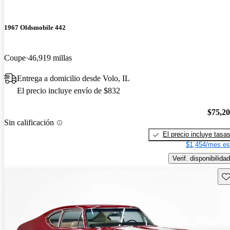
1967 Oldsmobile 442
Coupe
46,919 millas
Entrega a domicilio desde Volo, IL
El precio incluye envío de $832
$75,2
Sin calificación
El precio incluye tasa
$1,454/mes es
Verif. disponibilidad
Gu