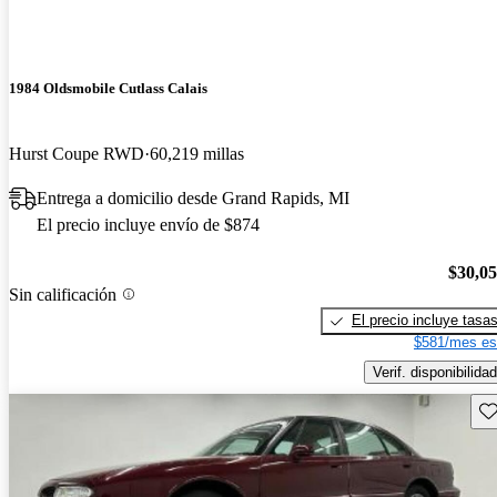
1984 Oldsmobile Cutlass Calais
Hurst Coupe RWD
60,219 millas
Entrega a domicilio desde Grand Rapids, MI
El precio incluye envío de $874
$30,0
Sin calificación
El precio incluye tasa
$581/mes es
Verif. disponibilidad
Gu