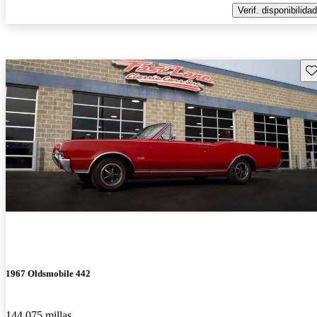
Verif. disponibilidad
Gu
1967 Oldsmobile 442
144,075 millas