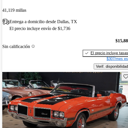
41,119 millas
Entrega a domicilio desde Dallas, TX
El precio incluye envío de $1,736
$15,8
Sin calificación
El precio incluye tasa
$307/mes es
Verif. disponibilidad
Gu