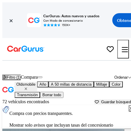
CarGurus: Autos nuevos y usados
Obtene
Con Modo de concesionario
150K+
Autos Oldsmobile usados en venta cerca de
Worcester, MA
Compara
Filtro (1)
Ordenar
Oldsmobile
Año
A 50 millas de distancia
Millaje
Color
Transmisión
Borrar todo
72 vehículos encontrados
Guardar búsque
Compra con precios transparentes.
Mostrar solo avisos que incluyan tasas del concesionario