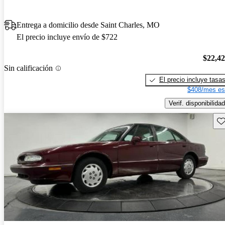
Entrega a domicilio desde Saint Charles, MO
El precio incluye envío de $722
$22,4
Sin calificación
El precio incluye tasa
$408/mes es
Verif. disponibilidad
Gu