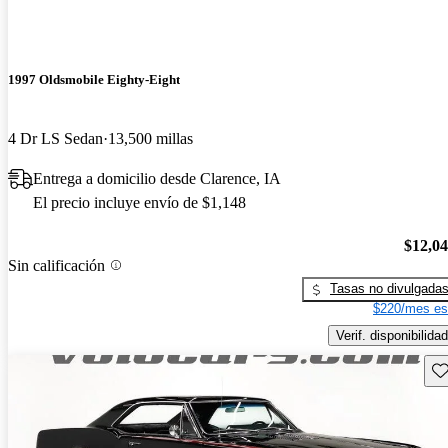
1997 Oldsmobile Eighty-Eight
4 Dr LS Sedan
13,500 millas
Entrega a domicilio desde Clarence, IA
El precio incluye envío de $1,148
$12,0
Sin calificación
Tasas no divulgada
$220/mes es
Verif. disponibilidad
Gu