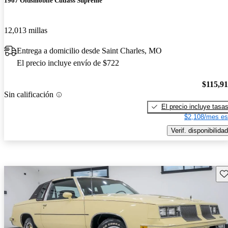
1967 Oldsmobile Cutlass Supreme
12,013 millas
Entrega a domicilio desde Saint Charles, MO
El precio incluye envío de $722
$115,9
Sin calificación
El precio incluye tasa
$2,108/mes es
Verif. disponibilidad
Gu