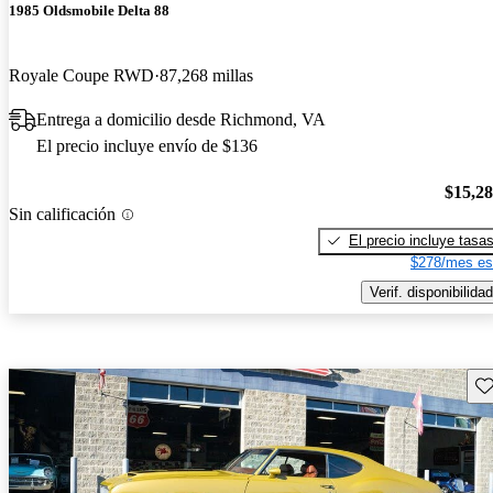
1985 Oldsmobile Delta 88
Royale Coupe RWD
87,268 millas
Entrega a domicilio desde Richmond, VA
El precio incluye envío de $136
$15,2
Sin calificación
El precio incluye tasa
$278/mes es
Verif. disponibilidad
Gu