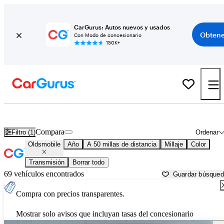
CarGurus: Autos nuevos y usados
Obtene
Con Modo de concesionario
150K+
Autos Oldsmobile usados en venta cerca de
Washington, DC
Compara
Filtro (1)
Ordenar
Oldsmobile
Año
A 50 millas de distancia
Millaje
Color
Transmisión
Borrar todo
69 vehículos encontrados
Guardar búsque
Compra con precios transparentes.
Mostrar solo avisos que incluyan tasas del concesionario