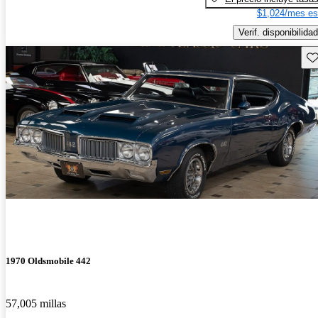
$1,024/mes es
Verif. disponibilidad
Gu
1970 Oldsmobile 442
57,005 millas