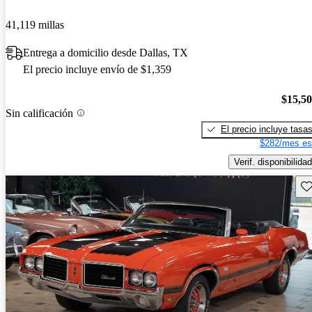
41,119 millas
Entrega a domicilio desde Dallas, TX
El precio incluye envío de $1,359
$15,5
Sin calificación
El precio incluye tasa
$282/mes es
Verif. disponibilidad
Gu