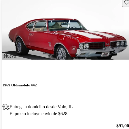
Gu
¡Nuevo!
1969 Oldsmobile 442
Entrega a domicilio desde Volo, IL
El precio incluye envío de $628
$91,0