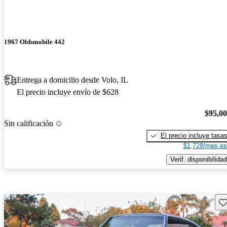
1967 Oldsmobile 442
Entrega a domicilio desde Volo, IL
El precio incluye envío de $628
$95,0
Sin calificación
El precio incluye tasa
$1,728/mes es
Verif. disponibilidad
Gu