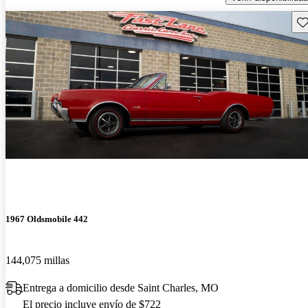
Gu
1967 Oldsmobile 442
144,075 millas
Entrega a domicilio desde Saint Charles, MO
El precio incluye envío de $722