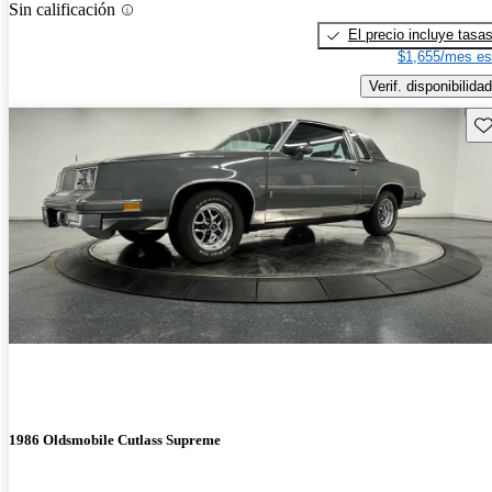
Sin calificación
El precio incluye tasa
$1,655/mes es
Verif. disponibilidad
Gu
1986 Oldsmobile Cutlass Supreme