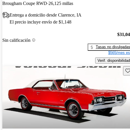
Brougham Coupe RWD
26,125 millas
Entrega a domicilio desde Clarence, IA
El precio incluye envío de $1,148
$31,0
Sin calificación
Tasas no divulgada
$565/mes es
Verif. disponibilidad
Gu