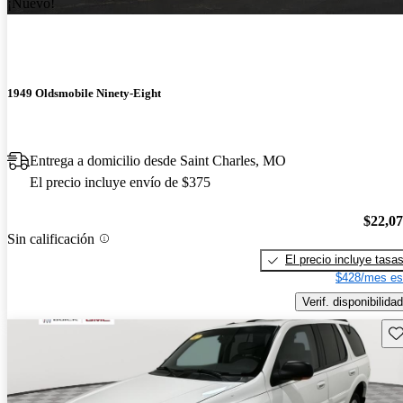
¡Nuevo!
1949 Oldsmobile Ninety-Eight
Entrega a domicilio desde Saint Charles, MO
El precio incluye envío de $375
$22,0
Sin calificación
El precio incluye tasa
$428/mes es
Verif. disponibilidad
Gu