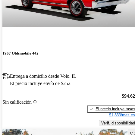
1967 Oldsmobile 442
Entrega a domicilio desde Volo, IL
El precio incluye envío de $252
$94,6
Sin calificación
El precio incluye tasa
$1,833/mes es
Verif. disponibilidad
Gu