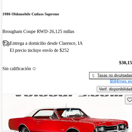
1986 Oldsmobile Cutlass Supreme
Brougham Coupe RWD
26,125 millas
Entrega a domicilio desde Clarence, IA
El precio incluye envío de $252
$30,1
Sin calificación
Tasas no divulgada
$584/mes es
Verif. disponibilidad
Gu