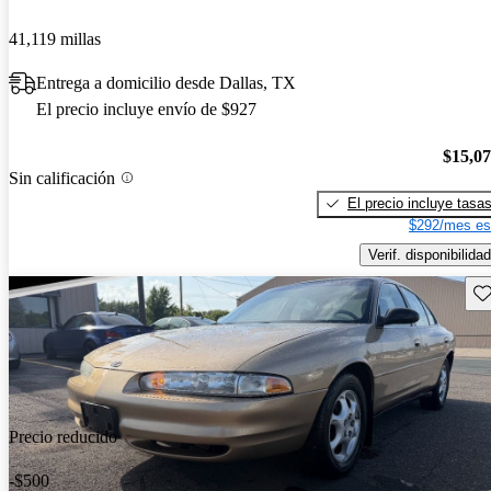
41,119 millas
Entrega a domicilio desde Dallas, TX
El precio incluye envío de $927
$15,0
Sin calificación
El precio incluye tasa
$292/mes es
Verif. disponibilidad
Gu
Precio reducido
-$500