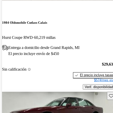
1984 Oldsmobile Cutlass Calais
Hurst Coupe RWD
60,219 millas
Entrega a domicilio desde Grand Rapids, MI
El precio incluye envío de $450
$29,6
Sin calificación
El precio incluye tasa
$574/mes es
Verif. disponibilidad
Gu