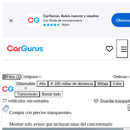
CarGurus: Autos nuevos y usados
Obtene
Con Modo de concesionario
150K+
Autos Oldsmobile usados en venta cerca de
Rochester, MN
Compara
Filtro (1)
Ordenar
Oldsmobile
Año
A 100 millas de distancia
Millaje
Color
Transmisión
Borrar todo
77 vehículos encontrados
Guardar búsque
Compra con precios transparentes.
Mostrar solo avisos que incluyan tasas del concesionario