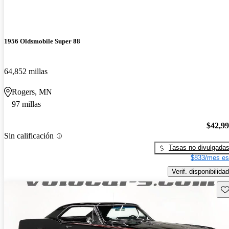
1956 Oldsmobile Super 88
64,852 millas
Rogers, MN
97 millas
$42,9
Sin calificación
Tasas no divulgada
$833/mes es
Verif. disponibilidad
Gu