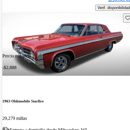
Verif. disponibilidad
Gu
Precio reducido
-$2,888
1963 Oldsmobile Starfire
29,279 millas
Entrega a domicilio desde Milwaukee, WI