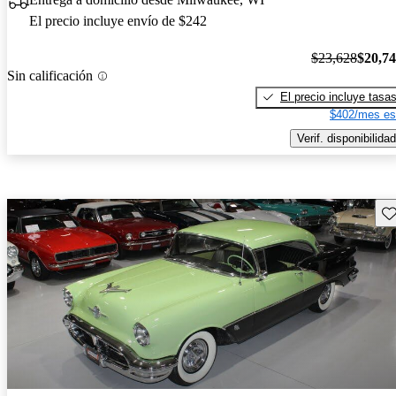
El precio incluye envío de $242
$23,628
$20,7
Sin calificación
El precio incluye tasa
$402/mes es
Verif. disponibilidad
Gu