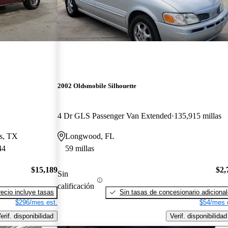
2002 Oldsmobile Silhouette
4 Dr GLS Passenger Van Extended
135,915 millas
as, TX
Longwood, FL
44
59 millas
$15,189
$2,
Sin
calificación
recio incluye tasas
Sin tasas de concesionario adiciona
$296/mes est.
$54/mes 
erif. disponibilidad
Verif. disponibilidad