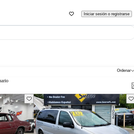
Iniciar sesión o registrarse
Ordenar
nario
Guarda este Aviso
Gu