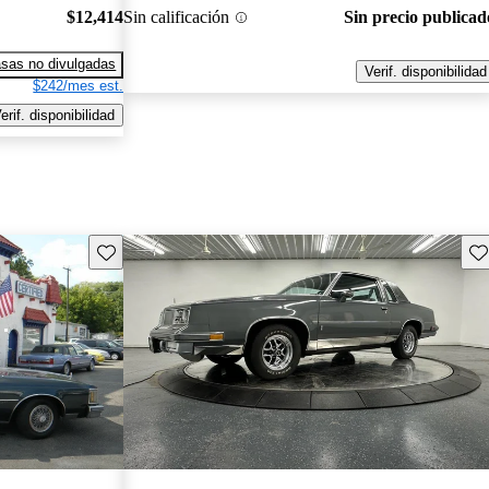
$12,414
Sin calificación
Sin precio publicad
sas no divulgadas
Verif. disponibilidad
$242/mes est.
erif. disponibilidad
Guarda este Aviso
Gu