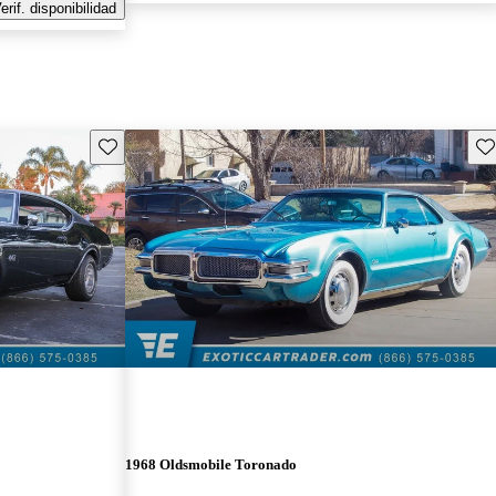
erif. disponibilidad
Guarda este Aviso
Gu
1968 Oldsmobile Toronado