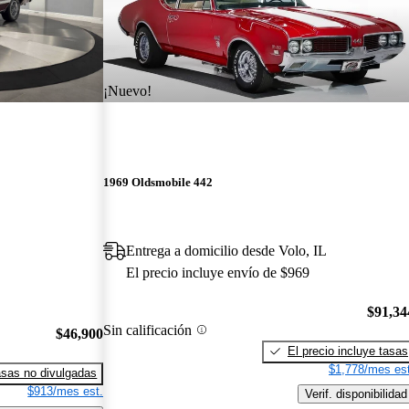
¡Nuevo!
1969 Oldsmobile 442
Entrega a domicilio desde Volo, IL
El precio incluye envío de $969
$91,34
Sin calificación
$46,900
El precio incluye tasas
$1,778/mes est
sas no divulgadas
$913/mes est.
Verif. disponibilidad