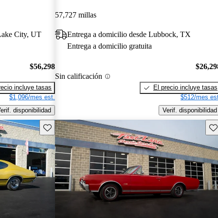
57,727 millas
Lake City, UT
Entrega a domicilio desde Lubbock, TX
Entrega a domicilio gratuita
$56,298
$26,29
Sin calificación
recio incluye tasas
El precio incluye tasas
$1,096/mes est.
$512/mes est
erif. disponibilidad
Verif. disponibilidad
Guarda este Aviso
Gu