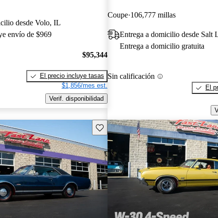
Coupe
106,777 millas
cilio desde Volo, IL
uye envío de $969
Entrega a domicilio desde Salt 
Entrega a domicilio gratuita
$95,344
Sin calificación
El precio incluye tasas
$1,856/mes est.
El p
Verif. disponibilidad
V
Guarda este Aviso