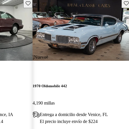
Guarda este Aviso
Gu
¡Nuevo!
1970 Oldsmobile 442
4,190 millas
nce, IA
Entrega a domicilio desde Venice, FL
14
El precio incluye envío de $224