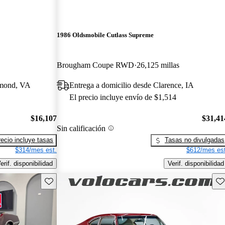
1986 Oldsmobile Cutlass Supreme
Brougham Coupe RWD
26,125 millas
hmond, VA
Entrega a domicilio desde Clarence, IA
El precio incluye envío de $1,514
$16,107
$31,41
Sin calificación
recio incluye tasas
Tasas no divulgadas
$314/mes est.
$612/mes est
erif. disponibilidad
Verif. disponibilidad
Guarda este Aviso
Gu