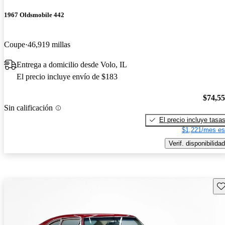
1967 Oldsmobile 442
Coupe
46,919 millas
Entrega a domicilio desde Volo, IL
El precio incluye envío de $183
$74,5
Sin calificación
El precio incluye tasa
$1,221/mes es
Verif. disponibilidad
Gu