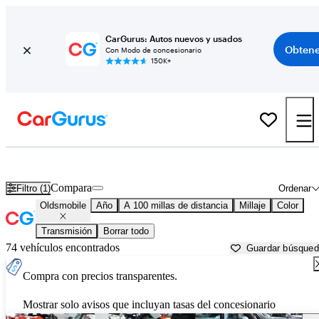
CarGurus: Autos nuevos y usados
Obtene
Con Modo de concesionario
150K+
Autos Oldsmobile usados en venta cerca de
Lansing, MI
Compara
Filtro (1)
Ordenar
Oldsmobile
Año
A 100 millas de distancia
Millaje
Color
Transmisión
Borrar todo
74 vehículos encontrados
Guardar búsque
Compra con precios transparentes.
Mostrar solo avisos que incluyan tasas del concesionario