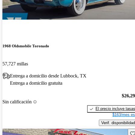
1968 Oldsmobile Toronado
57,727 millas
Entrega a domicilio desde Lubbock, TX
Entrega a domicilio gratuita
$26,2
Sin calificación
El precio incluye tasa
$163/mes es
Verif. disponibilidad
Gu