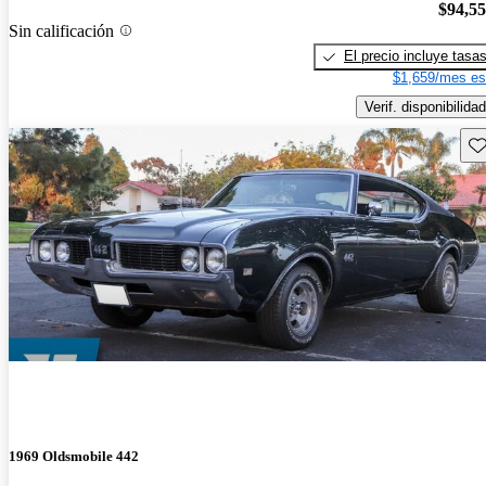
$94,5
Sin calificación
El precio incluye tasa
$1,659/mes es
Verif. disponibilidad
Gu
1969 Oldsmobile 442