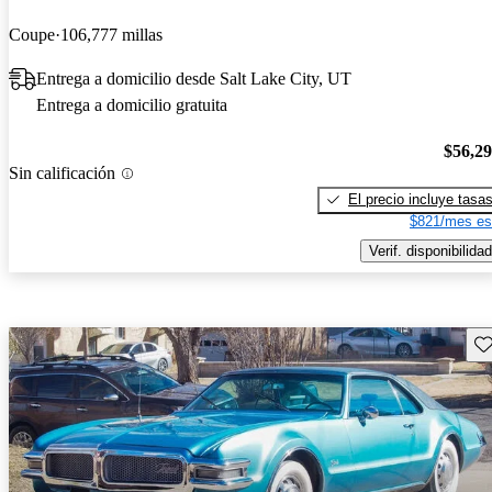
Coupe
106,777 millas
Entrega a domicilio desde Salt Lake City, UT
Entrega a domicilio gratuita
$56,2
Sin calificación
El precio incluye tasa
$821/mes es
Verif. disponibilidad
Gu