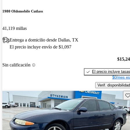
1980 Oldsmobile Cutlass
41,119 millas
Entrega a domicilio desde Dallas, TX
El precio incluye envío de $1,097
$15,2
Sin calificación
El precio incluye tasa
$0/mes es
Verif. disponibilidad
Gu