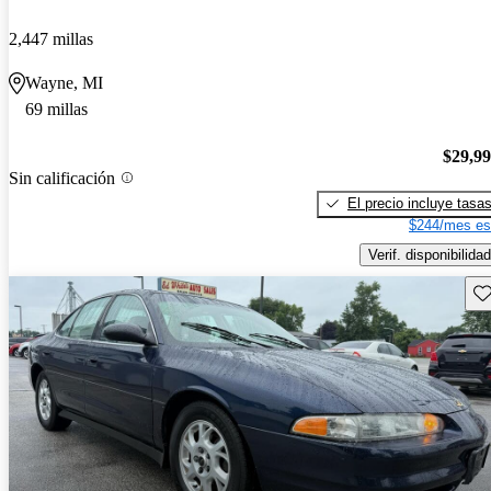
2,447 millas
Wayne, MI
69 millas
$29,9
Sin calificación
El precio incluye tasa
$244/mes es
Verif. disponibilidad
Gu