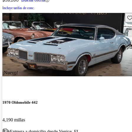
Incluye tarifas de conc.
Gu
¡Nuevo!
1970 Oldsmobile 442
4,190 millas
Entrega a domicilio desde Venice, FL