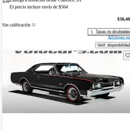
El precio incluye envío de $504
$30,4
Sin calificación
Tasas no divulgada
$253/mes es
Verif. disponibilidad
Gu