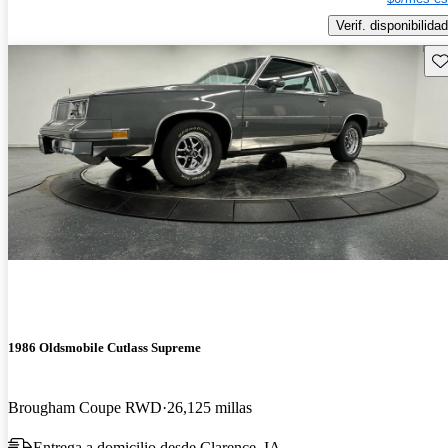
Verif. disponibilidad
Gu
1986 Oldsmobile Cutlass Supreme
Brougham Coupe RWD
26,125 millas
Entrega a domicilio desde Clarence, IA