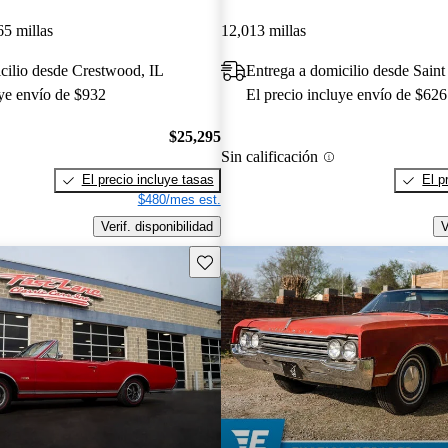
65 millas
12,013 millas
cilio desde Crestwood, IL
Entrega a domicilio desde Sain
uye envío de $932
El precio incluye envío de $626
$25,295
Sin calificación
El precio incluye tasas
El p
$480/mes est.
Verif. disponibilidad
V
Guarda este Aviso