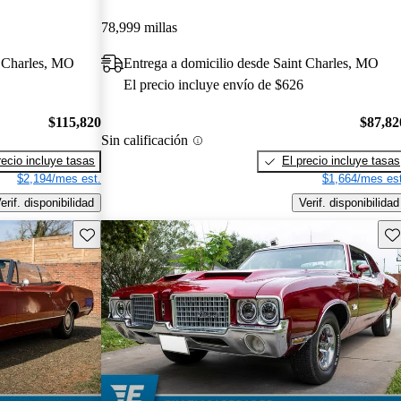
78,999 millas
t Charles, MO
Entrega a domicilio desde Saint Charles, MO
El precio incluye envío de $626
$115,820
$87,82
Sin calificación
recio incluye tasas
El precio incluye tasas
$2,194/mes est.
$1,664/mes est
erif. disponibilidad
Verif. disponibilidad
Guarda este Aviso
Gu