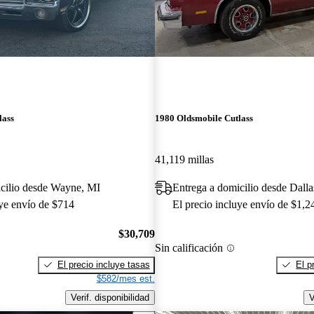
lass
1980 Oldsmobile Cutlass
41,119 millas
icilio desde Wayne, MI
Entrega a domicilio desde Dall
uye envío de $714
El precio incluye envío de $1,2
$30,709
Sin calificación
El precio incluye tasas
El p
$582/mes est.
Verif. disponibilidad
V