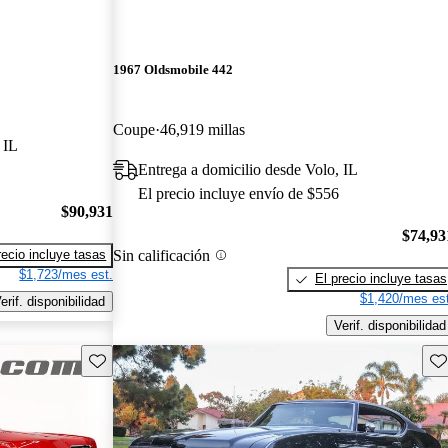
1967 Oldsmobile 442
Coupe
46,919 millas
 IL
Entrega a domicilio desde Volo, IL
El precio incluye envío de $556
$90,931
$74,93
Sin calificación
recio incluye tasas
$1,723/mes est.
El precio incluye tasas
$1,420/mes est
erif. disponibilidad
Verif. disponibilidad
Guarda este Aviso
Gu