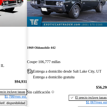
1969 Oldsmobile 442
Coupe
106,777 millas
 IL
Entrega a domicilio desde Salt Lake City, UT
Entrega a domicilio gratuita
$94,931
$56,29
Sin calificación
recio incluye tasas
$1,798/mes est.
El precio incluye tasas
$1,067/mes est
erif. disponibilidad