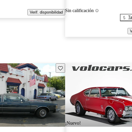
Sin calificación
Verif. disponibilidad
Ta
V
Guarda este Aviso
¡Nuevo!