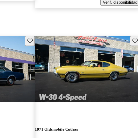
Verif. disponibilidad
Guarda este Aviso
Gu
1971 Oldsmobile Cutlass