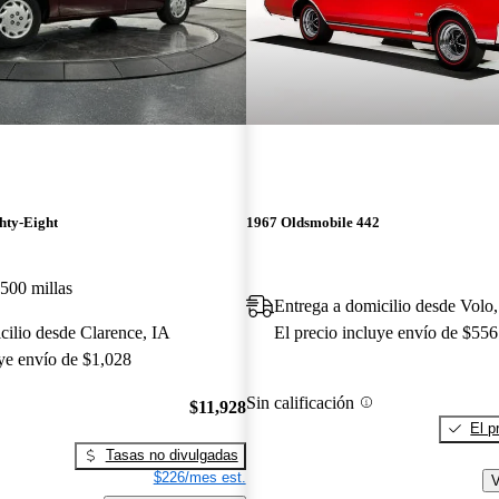
hty-Eight
1967 Oldsmobile 442
500 millas
Entrega a domicilio desde Volo,
cilio desde Clarence, IA
El precio incluye envío de $556
uye envío de $1,028
Sin calificación
$11,928
El p
Tasas no divulgadas
$226/mes est.
V