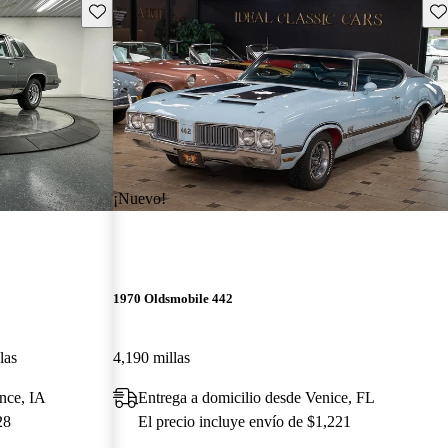
Guarda este Aviso
Gu
¡Nuevo!
1970 Oldsmobile 442
las
4,190 millas
nce, IA
Entrega a domicilio desde Venice, FL
28
El precio incluye envío de $1,221