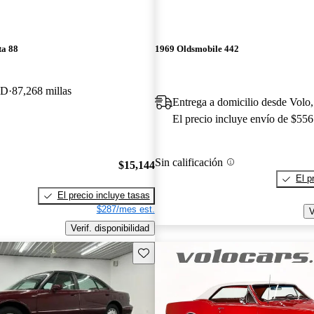
ta 88
1969 Oldsmobile 442
WD
87,268 millas
Entrega a domicilio desde Volo,
El precio incluye envío de $556
Sin calificación
$15,144
El p
El precio incluye tasas
$287/mes est.
V
Verif. disponibilidad
Guarda este Aviso