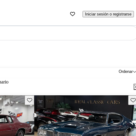
Iniciar sesión o registrarse
Ordenar
nario
Guarda este Aviso
Gu