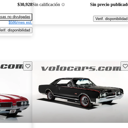
$30,928
Sin calificación
Sin precio publicad
sas no divulgadas
Verif. disponibilidad
$586/mes est.
erif. disponibilidad
Guarda este Aviso
Gu