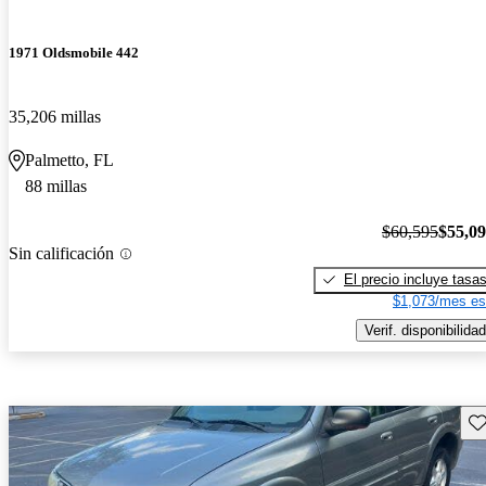
1971 Oldsmobile 442
35,206 millas
Palmetto, FL
88 millas
$60,595
$55,0
Sin calificación
El precio incluye tasa
$1,073/mes es
Verif. disponibilidad
Gu