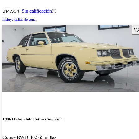
$14,394
Sin calificación
Incluye tarifas de conc.
Gu
1986 Oldsmobile Cutlass Supreme
Coupe RWD
40,565 millas