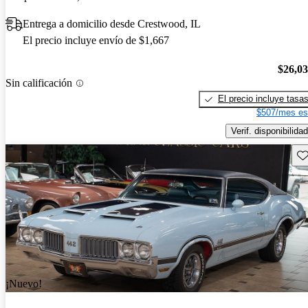
Entrega a domicilio desde Crestwood, IL
El precio incluye envío de $1,667
$26,0
Sin calificación
El precio incluye tasa
$507/mes es
Verif. disponibilidad
Gu
¡Nuevo!