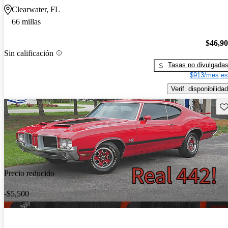
Clearwater, FL
66 millas
$46,9
Sin calificación
Tasas no divulgada
$913/mes es
Verif. disponibilidad
Gu
Precio reducido
-$5,500