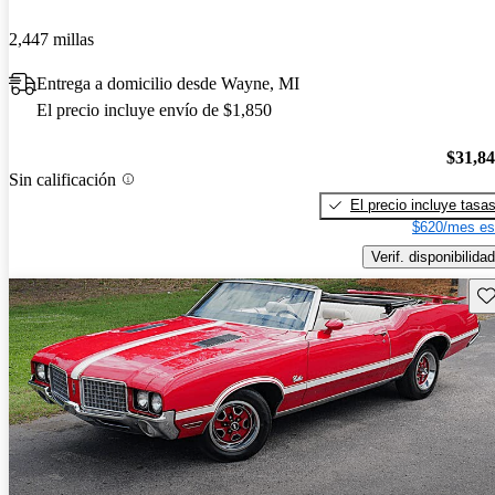
2,447 millas
Entrega a domicilio desde Wayne, MI
El precio incluye envío de $1,850
$31,8
Sin calificación
El precio incluye tasa
$620/mes es
Verif. disponibilidad
Gu