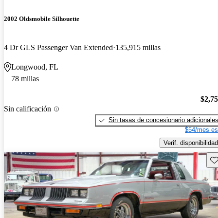
2002 Oldsmobile Silhouette
4 Dr GLS Passenger Van Extended
135,915 millas
Longwood, FL
78 millas
$2,7
Sin calificación
Sin tasas de concesionario adicionale
$54/mes es
Verif. disponibilidad
Gu