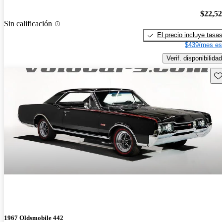
$22,5
Sin calificación
El precio incluye tasa
$439/mes es
Verif. disponibilidad
Gu
1967 Oldsmobile 442