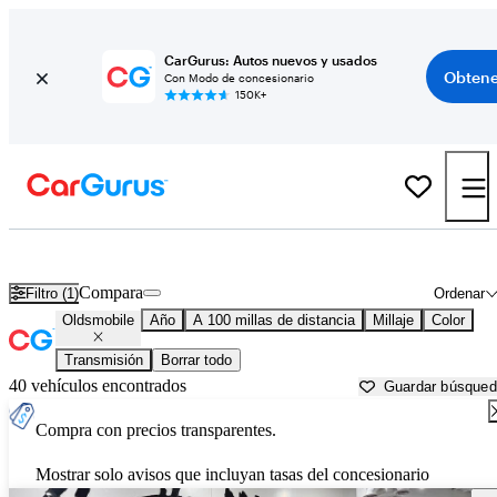
CarGurus: Autos nuevos y usados
Obtene
Con Modo de concesionario
150K+
Autos Oldsmobile usados en venta cerca de
Crystal River, FL
Compara
Filtro (1)
Ordenar
Oldsmobile
Año
A 100 millas de distancia
Millaje
Color
Transmisión
Borrar todo
40 vehículos encontrados
Guardar búsque
Compra con precios transparentes.
Mostrar solo avisos que incluyan tasas del concesionario