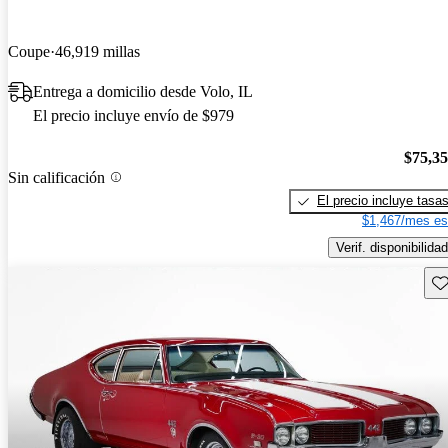
Coupe
46,919 millas
Entrega a domicilio desde Volo, IL
El precio incluye envío de $979
$75,3
Sin calificación
El precio incluye tasa
$1,467/mes es
Verif. disponibilidad
Gu