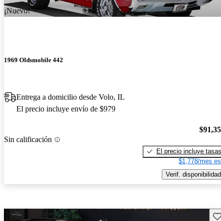
¡Nuevo!
1969 Oldsmobile 442
Entrega a domicilio desde Volo, IL
El precio incluye envío de $979
$91,3
Sin calificación
El precio incluye tasa
$1,778/mes es
Verif. disponibilidad
Gu