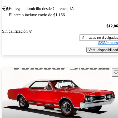
Entrega a domicilio desde Clarence, IA
El precio incluye envío de $1,166
$12,0
Sin calificación
Tasas no divulgada
$233/mes es
Verif. disponibilidad
Gu