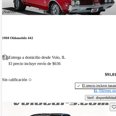
¡Nuevo!
1969 Oldsmobile 442
Entrega a domicilio desde Volo, IL
El precio incluye envío de $636
$91,0
Sin calificación
El precio incluye tasa
$1,755/mes es
Verif. disponibilidad
Gu