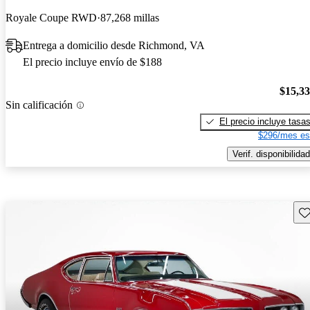
Royale Coupe RWD
87,268 millas
Entrega a domicilio desde Richmond, VA
El precio incluye envío de $188
$15,3
Sin calificación
El precio incluye tasa
$296/mes es
Verif. disponibilidad
Gu