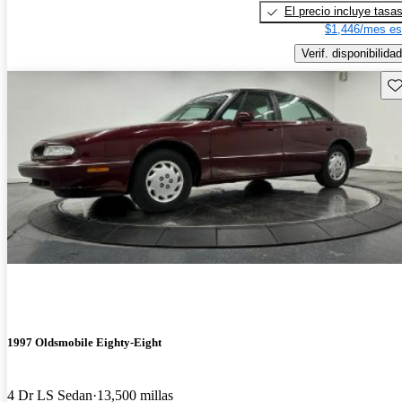
El precio incluye tasa
$1,446/mes es
Verif. disponibilidad
Gu
1997 Oldsmobile Eighty-Eight
4 Dr LS Sedan
13,500 millas