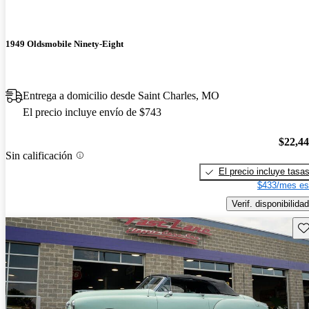
1949 Oldsmobile Ninety-Eight
Entrega a domicilio desde Saint Charles, MO
El precio incluye envío de $743
$22,4
Sin calificación
El precio incluye tasa
$433/mes es
Verif. disponibilidad
Gu