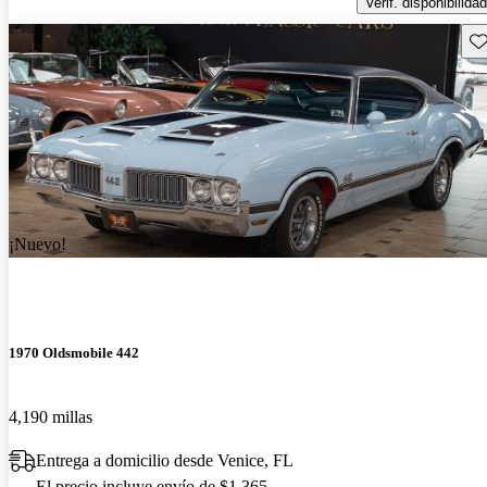
Verif. disponibilidad
Gu
¡Nuevo!
1970 Oldsmobile 442
4,190 millas
Entrega a domicilio desde Venice, FL
El precio incluye envío de $1,365