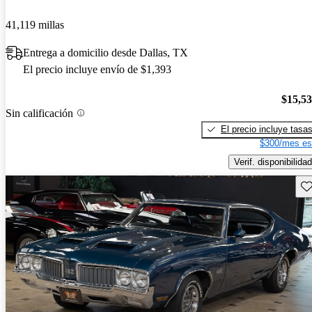
41,119 millas
Entrega a domicilio desde Dallas, TX
El precio incluye envío de $1,393
$15,5
Sin calificación
El precio incluye tasa
$300/mes es
Verif. disponibilidad
Gu