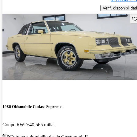
Verif. disponibilidad
Gu
1986 Oldsmobile Cutlass Supreme
Coupe RWD
40,565 millas
Entrega a domicilio desde Crestwood, IL