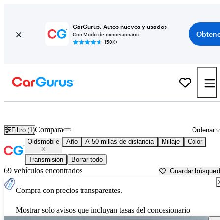
CarGurus: Autos nuevos y usados
Obtene
Con Modo de concesionario
150K+
Autos Oldsmobile usados en venta cerca de
Baltimore, MD
Compara
Filtro (1)
Ordenar
Oldsmobile
Año
A 50 millas de distancia
Millaje
Color
Transmisión
Borrar todo
69 vehículos encontrados
Guardar búsque
Compra con precios transparentes.
Mostrar solo avisos que incluyan tasas del concesionario