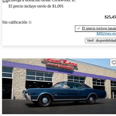
El precio incluye envío de $1,091
$25,4
Sin calificación
El precio incluye tasa
$491/mes es
Verif. disponibilidad
Gu