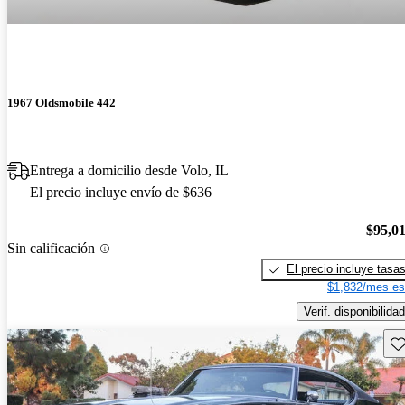
1967 Oldsmobile 442
Entrega a domicilio desde Volo, IL
El precio incluye envío de $636
$95,0
Sin calificación
El precio incluye tasa
$1,832/mes es
Verif. disponibilidad
Gu