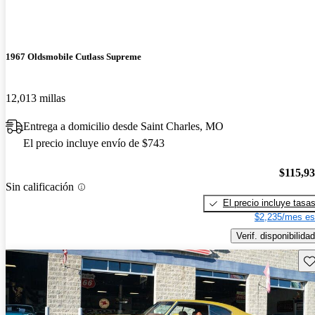
1967 Oldsmobile Cutlass Supreme
12,013 millas
Entrega a domicilio desde Saint Charles, MO
El precio incluye envío de $743
$115,9
Sin calificación
El precio incluye tasa
$2,235/mes es
Verif. disponibilidad
Gu