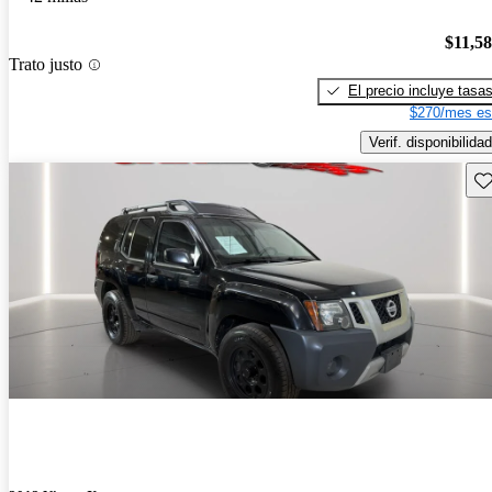
$11,5
Trato justo
El precio incluye tasa
$270/mes es
Verif. disponibilidad
Gu