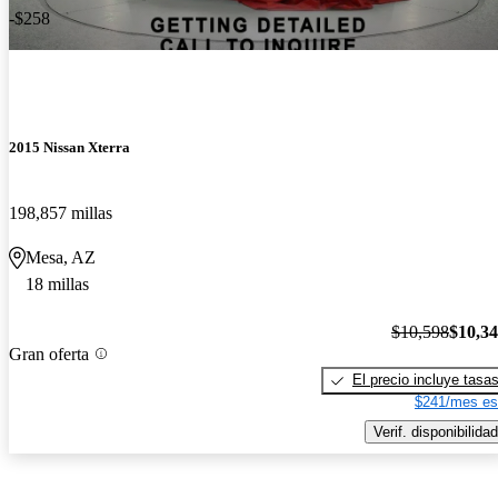
-$258
2015 Nissan Xterra
198,857 millas
Mesa, AZ
18 millas
$10,598
$10,3
Gran oferta
El precio incluye tasa
$241/mes es
Verif. disponibilidad