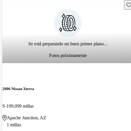
Gu
Se está preparando un buen primer plano...
Fotos próximamente
2006 Nissan Xterra
S
199,099 millas
Apache Junction, AZ
1 millas