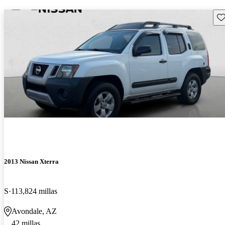
Gu
2013 Nissan Xterra
S
113,824 millas
Avondale, AZ
42 millas