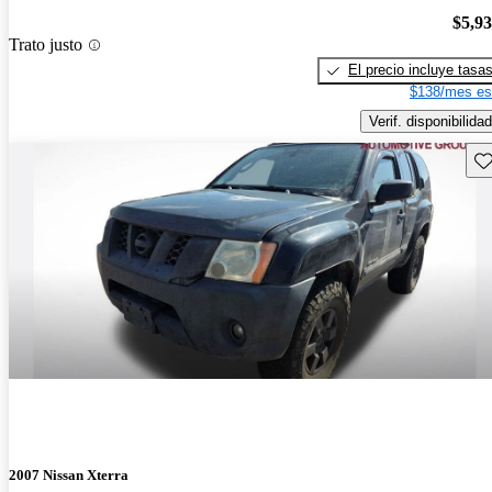
$5,9
Trato justo
El precio incluye tasa
$138/mes es
Verif. disponibilidad
Gu
2007 Nissan Xterra