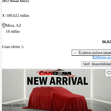
2012 Nissan Xterra
X
189,022 millas
Mesa, AZ
18 millas
$6,0
Gran oferta
El precio incluye tasa
$140/mes es
Verif. disponibilidad
Gu
Precio reducido