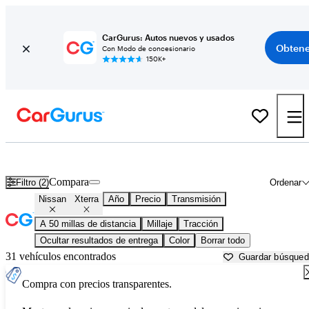
CarGurus: Autos nuevos y usados
Obtene
Con Modo de concesionario
150K+
Nissan Xterra usados en venta cerca de
Apache Junction, AZ
Compara
Filtro (2)
Ordenar
Nissan
Xterra
Año
Precio
Transmisión
A 50 millas de distancia
Millaje
Tracción
Ocultar resultados de entrega
Color
Borrar todo
31 vehículos encontrados
Guardar búsque
Compra con precios transparentes.