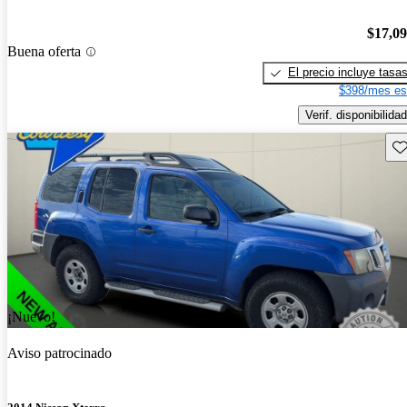
$17,0
Buena oferta
El precio incluye tasa
$398/mes es
Verif. disponibilidad
Gu
¡Nuevo!
Aviso patrocinado