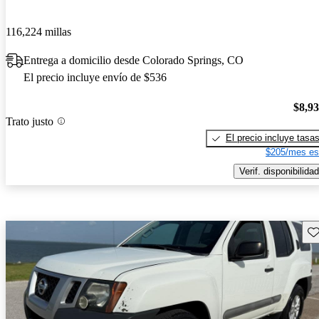
116,224 millas
Entrega a domicilio desde Colorado Springs, CO
El precio incluye envío de $536
$8,9
Trato justo
El precio incluye tasa
$205/mes es
Verif. disponibilidad
Gu