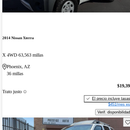
¡Nuevo!
2014 Nissan Xterra
X 4WD
63,563 millas
Phoenix, AZ
36 millas
$19,3
Trato justo
El precio incluye tasa
$451/mes es
Verif. disponibilidad
Gu