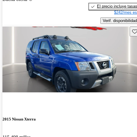
El precio incluye tasa
$242/mes es
Verif. disponibilidad
Gu
2015 Nissan Xterra