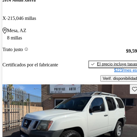
2014 Nissan Xterra
X
215,046 millas
Mesa, AZ
8 millas
Trato justo
$9,5
El precio incluye tasa
Certificados por el fabricante
$223/mes es
Verif. disponibilidad
Gu