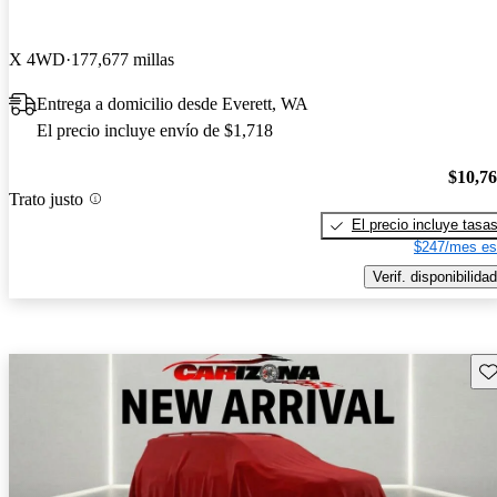
X 4WD
177,677 millas
Entrega a domicilio desde Everett, WA
El precio incluye envío de $1,718
$10,7
Trato justo
El precio incluye tasa
$247/mes es
Verif. disponibilidad
Gu