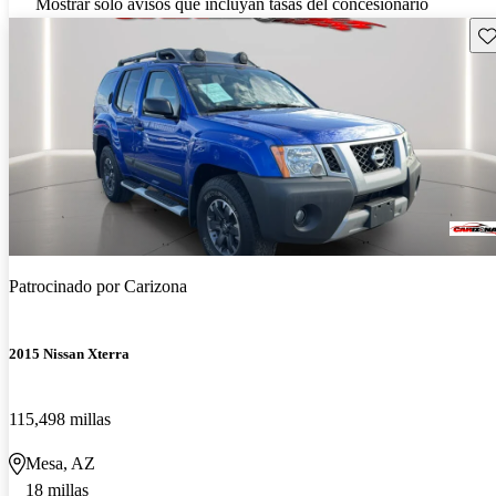
Mostrar solo avisos que incluyan tasas del concesionario
Gu
Patrocinado por
Carizona
2015 Nissan Xterra
115,498 millas
Mesa, AZ
18 millas