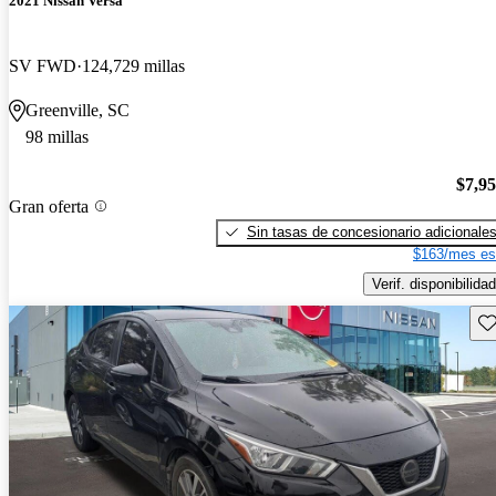
2021 Nissan Versa
SV FWD
124,729 millas
Greenville, SC
98 millas
$7,9
Gran oferta
Sin tasas de concesionario adicionale
$163/mes es
Verif. disponibilidad
Gu