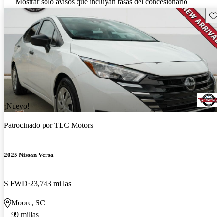
Mostrar solo avisos que incluyan tasas del concesionario
Gu
¡Nuevo!
Patrocinado por
TLC Motors
2025 Nissan Versa
S FWD
23,743 millas
Moore, SC
99 millas