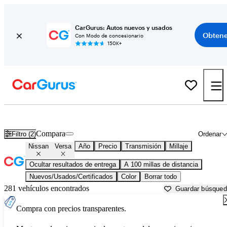
CarGurus: Autos nuevos y usados
Obtene
Con Modo de concesionario
150K+
Nissan Versa usados en venta cerca de
Augusta, GA
Compara
Filtro (2)
Ordenar
Nissan
Versa
Año
Precio
Transmisión
Millaje
Ocultar resultados de entrega
A 100 millas de distancia
Nuevos/Usados/Certificados
Color
Borrar todo
281 vehículos encontrados
Guardar búsque
Compra con precios transparentes.