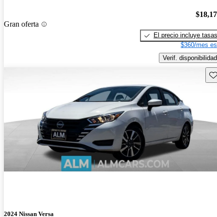
$18,1
Gran oferta
El precio incluye tasa
$360/mes es
Verif. disponibilidad
Gu
2024 Nissan Versa