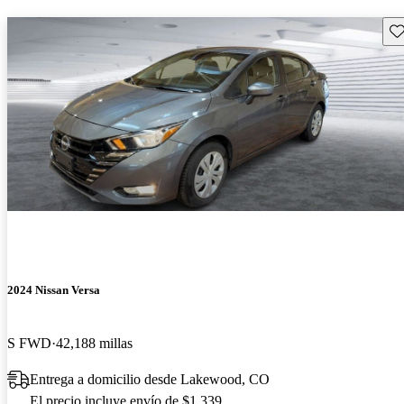
Gu
2024 Nissan Versa
S FWD
42,188 millas
Entrega a domicilio desde Lakewood, CO
El precio incluye envío de $1,339