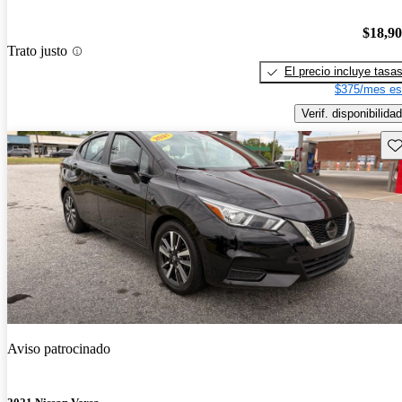
$18,9
Trato justo
El precio incluye tasa
$375/mes es
Verif. disponibilidad
Gu
Aviso patrocinado