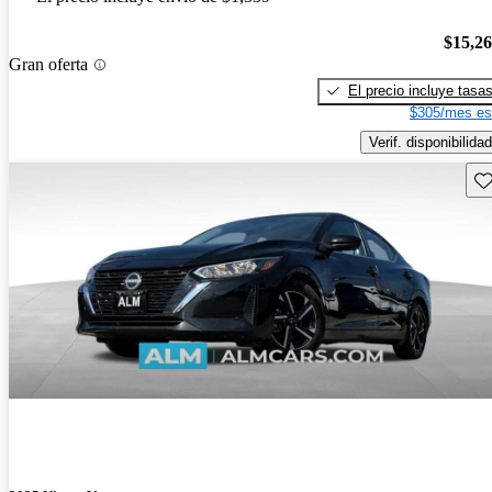
$15,2
Gran oferta
El precio incluye tasa
$305/mes es
Verif. disponibilidad
Gu