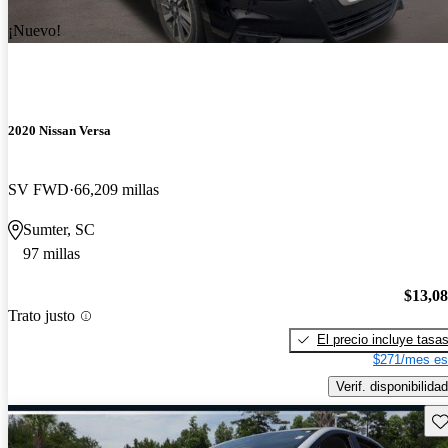
¡Nuevo!
2020 Nissan Versa
SV FWD
66,209 millas
Sumter, SC
97 millas
$13,0
Trato justo
El precio incluye tasa
$271/mes es
Verif. disponibilidad
Gu