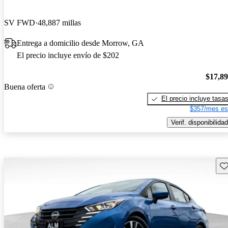
SV FWD
48,887 millas
Entrega a domicilio desde Morrow, GA
El precio incluye envío de $202
$17,8
Buena oferta
El precio incluye tasa
$357/mes es
Verif. disponibilidad
Gu