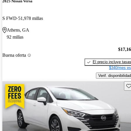
2025 Nissan Versa
S FWD
51,978 millas
Athens, GA
92 millas
$17,1
Buena oferta
El precio incluye tasa
$340/mes es
Verif. disponibilidad
Gu