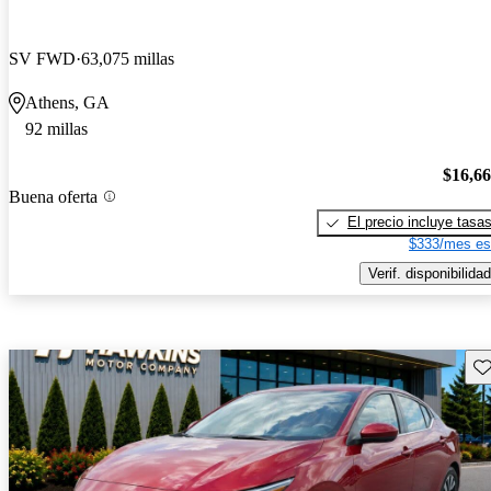
SV FWD
63,075 millas
Athens, GA
92 millas
$16,6
Buena oferta
El precio incluye tasa
$333/mes es
Verif. disponibilidad
Gu