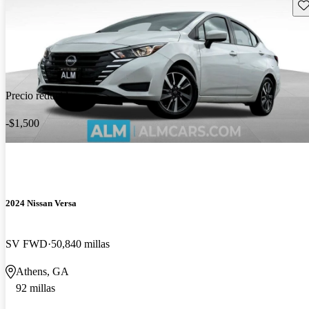
Gu
Precio reducido
-$1,500
2024 Nissan Versa
SV FWD
50,840 millas
Athens, GA
92 millas