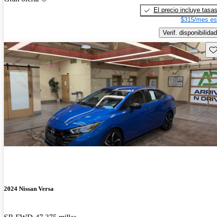
El precio incluye tasa
$315/mes es
Verif. disponibilidad
Gu
2024 Nissan Versa