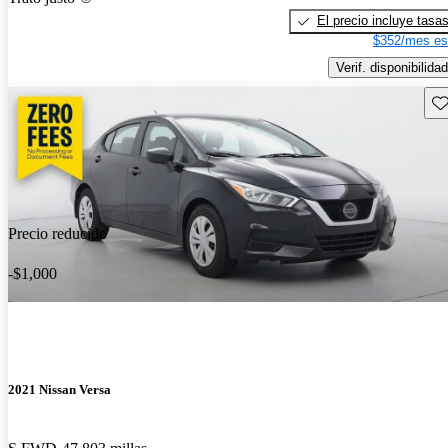
El precio incluye tasa
$352/mes es
Verif. disponibilidad
Gu
Precio reducido
-$1,000
2021 Nissan Versa