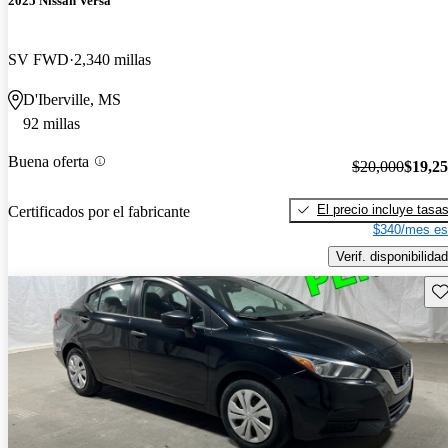
2025 Nissan Versa
SV FWD
2,340 millas
D'Iberville, MS
92 millas
Buena oferta
$20,000
$19,2
El precio incluye tasa
Certificados por el fabricante
$340/mes es
Verif. disponibilidad
Gu