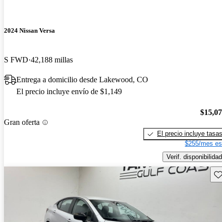
2024 Nissan Versa
S FWD
42,188 millas
Entrega a domicilio desde Lakewood, CO
El precio incluye envío de $1,149
$15,0
Gran oferta
El precio incluye tasa
$255/mes es
Verif. disponibilidad
Gu