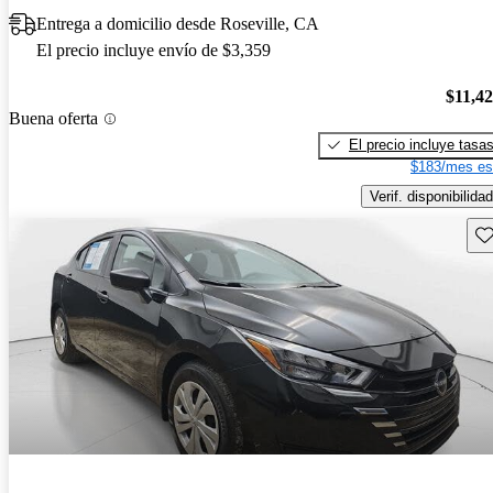
Entrega a domicilio desde Roseville, CA
El precio incluye envío de $3,359
$11,4
Buena oferta
El precio incluye tasa
$183/mes es
Verif. disponibilidad
Gu