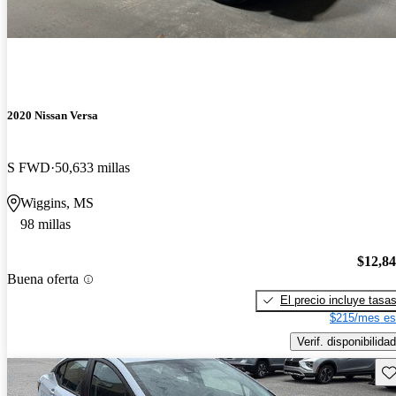
2020 Nissan Versa
S FWD
50,633 millas
Wiggins, MS
98 millas
$12,8
Buena oferta
El precio incluye tasa
$215/mes es
Verif. disponibilidad
Gu