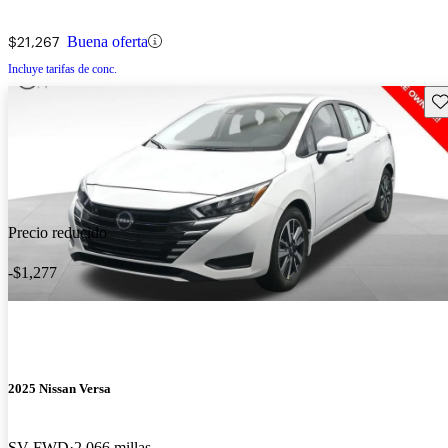
$21,267
Buena oferta
Incluye tarifas de conc.
Gu
Precio reducido
-$1,277
2025 Nissan Versa
SV FWD
2,066 millas