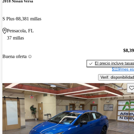
2018 Nissan Versa
S Plus
88,381 millas
Pensacola, FL
37 millas
$8,3
Buena oferta
El precio incluye tasa
$119/mes es
Verif. disponibilidad
Gu