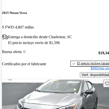
2025 Nissan Versa
S FWD
4,807 millas
Entrega a domicilio desde Charleston, SC
El precio incluye envío de $1,596
Buena oferta
$19,3
El precio incluye tasa
Certificados por el fabricante
$342/mes es
Verif. disponibilidad
Gu