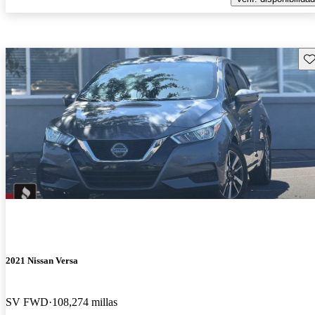
Gu
2021 Nissan Versa
SV FWD
108,274 millas