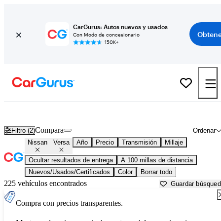
CarGurus: Autos nuevos y usados
Obtene
Con Modo de concesionario
150K+
Nissan Versa usados en venta cerca de
Atmore, AL
Compara
Filtro (2)
Ordenar
Nissan
Versa
Año
Precio
Transmisión
Millaje
Ocultar resultados de entrega
A 100 millas de distancia
Nuevos/Usados/Certificados
Color
Borrar todo
225 vehículos encontrados
Guardar búsque
Compra con precios transparentes.