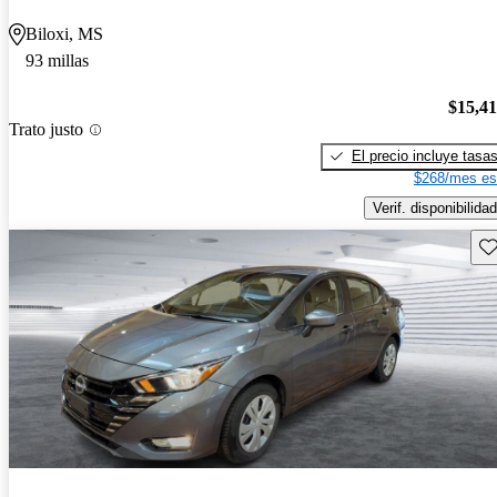
Biloxi, MS
93 millas
$15,4
Trato justo
El precio incluye tasa
$268/mes es
Verif. disponibilidad
Gu