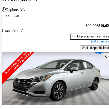
Daphne, AL
33 millas
$20,906
$19,6
Gran oferta
El precio incluye tasa
$348/mes es
Verif. disponibilidad
Gu