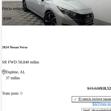
Precio reducido
-$500
2024 Nissan Versa
SR FWD
58,840 millas
Daphne, AL
37 millas
$19,028
$18,5
Trato justo
El precio incluye tasa
$327/mes es
Verif. disponibilidad