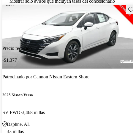
Mostrar solo avisos que incluyan tasas del concesionario
Gu
Precio reducido
-$1,377
Patrocinado por
Cannon Nissan Eastern Shore
2025 Nissan Versa
SV FWD
3,468 millas
Daphne, AL
33 millas