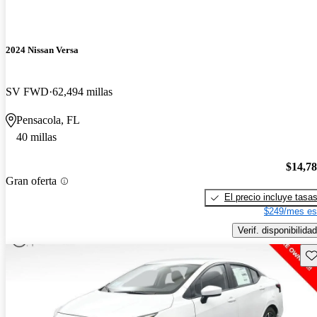
2024 Nissan Versa
SV FWD
62,494 millas
Pensacola, FL
40 millas
$14,7
Gran oferta
El precio incluye tasa
$249/mes es
Verif. disponibilidad
Gu