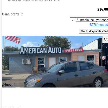
$16,0
Gran oferta
El precio incluye tasa
$276/mes es
Verif. disponibilidad
Gu
¡Nuevo!