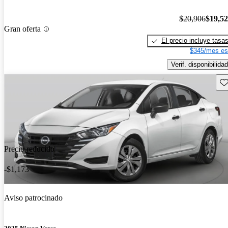
$20,906
$19,5
Gran oferta
El precio incluye tasa
$345/mes es
Verif. disponibilidad
Gu
Precio reducido
-$1,173
Aviso patrocinado