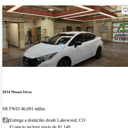
Gu
2024 Nissan Versa
SR FWD
46,091 millas
Entrega a domicilio desde Lakewood, CO
El precio incluye envío de $1,149