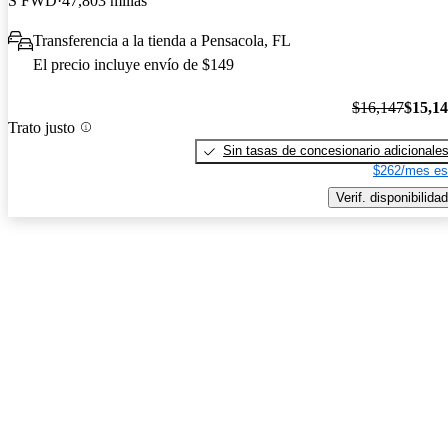
S FWD
47,803 millas
Transferencia a la tienda a Pensacola, FL
El precio incluye envío de $149
$16,147
$15,1
Trato justo
Sin tasas de concesionario adicionale
$262/mes es
Verif. disponibilidad