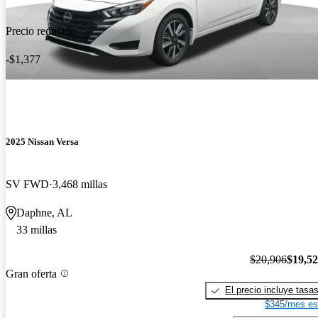
Precio reducido
-$1,377
2025 Nissan Versa
SV FWD
3,468 millas
Daphne, AL
33 millas
$20,906
$19,5
Gran oferta
El precio incluye tasa
$345/mes es