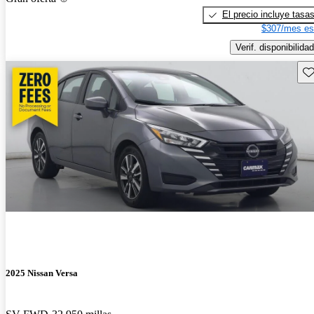
El precio incluye tasa
$307/mes es
Verif. disponibilidad
Gu
2025 Nissan Versa