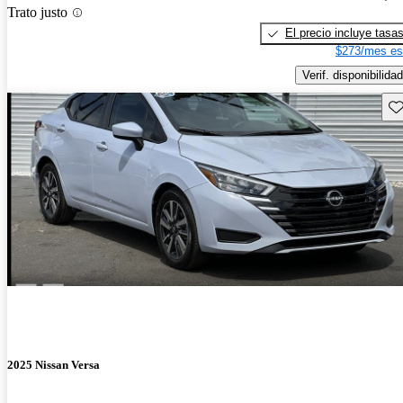
Trato justo
El precio incluye tasa
$273/mes es
Verif. disponibilidad
Gu
2025 Nissan Versa