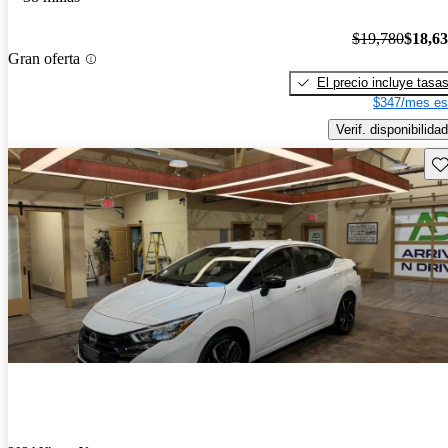
$19,780
$18,6
Gran oferta
El precio incluye tasa
$347/mes es
Verif. disponibilidad
Gu