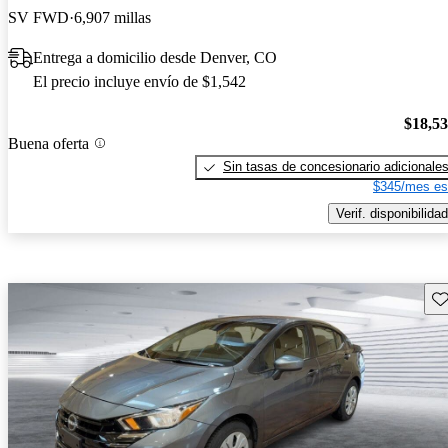
SV FWD
6,907 millas
Entrega a domicilio desde Denver, CO
El precio incluye envío de $1,542
$18,5
Buena oferta
Sin tasas de concesionario adicionale
$345/mes es
Verif. disponibilidad
Gu