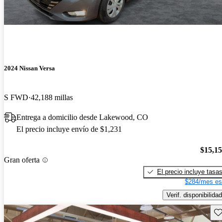
2024 Nissan Versa
S FWD
42,188 millas
Entrega a domicilio desde Lakewood, CO
El precio incluye envío de $1,231
$15,1
Gran oferta
El precio incluye tasa
$284/mes es
Verif. disponibilidad
Gu