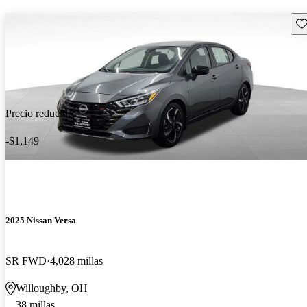
Gu
Precio reducido
-$1,149
2025 Nissan Versa
SR FWD
4,028 millas
Willoughby, OH
38 millas