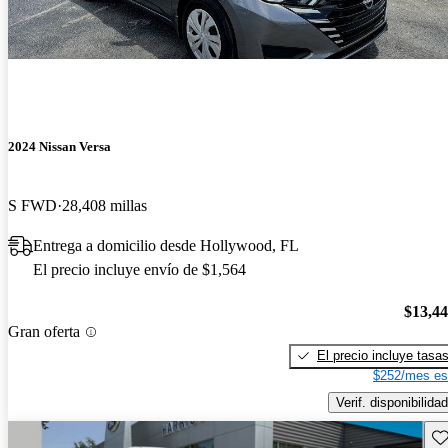
2024 Nissan Versa
S FWD
28,408 millas
Entrega a domicilio desde Hollywood, FL
El precio incluye envío de $1,564
$13,4
Gran oferta
El precio incluye tasa
$252/mes es
Verif. disponibilidad
Gu