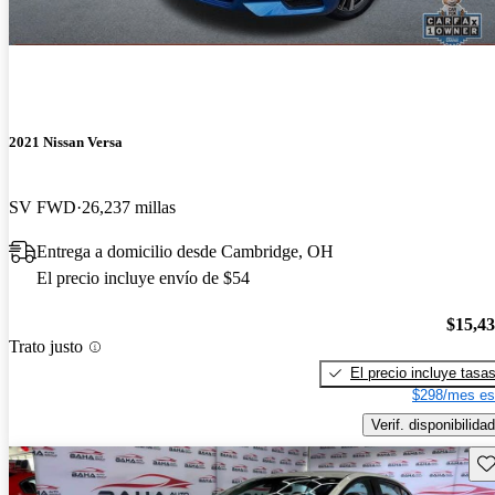
2021 Nissan Versa
SV FWD
26,237 millas
Entrega a domicilio desde Cambridge, OH
El precio incluye envío de $54
$15,4
Trato justo
El precio incluye tasa
$298/mes es
Verif. disponibilidad
Gu