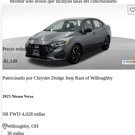
Mostrar solo avisos que incluyan tasas del concesionario
Gu
Precio reducido
-$1,149
Patrocinado por
Chrysler Dodge Jeep Ram of Willoughby
2025 Nissan Versa
SR FWD
4,028 millas
Willoughby, OH
38 millas