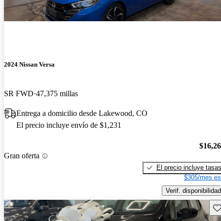
2024 Nissan Versa
SR FWD
47,375 millas
Entrega a domicilio desde Lakewood, CO
El precio incluye envío de $1,231
$16,2
Gran oferta
El precio incluye tasa
$305/mes es
Verif. disponibilidad
Gu