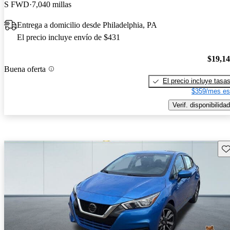
S FWD
7,040 millas
Entrega a domicilio desde Philadelphia, PA
El precio incluye envío de $431
$19,1
Buena oferta
El precio incluye tasa
$359/mes es
Verif. disponibilidad
Gu