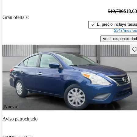
$19,780
$18,6
Gran oferta
El precio incluye tasa
$347/mes es
Verif. disponibilidad
Gu
¡Nuevo!
Aviso patrocinado