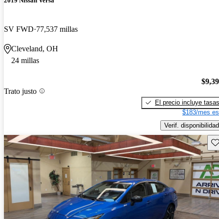
2019 Nissan Versa
SV FWD
77,537 millas
Cleveland, OH
24 millas
$9,3
Trato justo
El precio incluye tasa
$183/mes es
Verif. disponibilidad
Gu