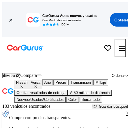
CarGurus: Autos nuevos y usados
Obtene
Con Modo de concesionario
150K+
Nissan Versa usados en venta cerca de
Akron, OH
Compara
Filtro (2)
Ordenar
Nissan
Versa
Año
Precio
Transmisión
Millaje
Ocultar resultados de entrega
A 50 millas de distancia
Nuevos/Usados/Certificados
Color
Borrar todo
183 vehículos encontrados
Guardar búsque
Compra con precios transparentes.