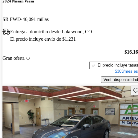
2024 Nissan Versa
SR FWD
46,091 millas
Entrega a domicilio desde Lakewood, CO
El precio incluye envío de $1,231
$16,1
Gran oferta
El precio incluye tasa
$303/mes es
Verif. disponibilidad
Gu