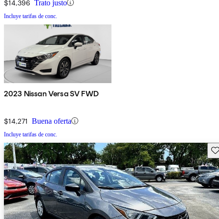
$14,396
Trato justo
Incluye tarifas de conc.
2023 Nissan Versa SV FWD
$14,271
Buena oferta
Incluye tarifas de conc.
Gu