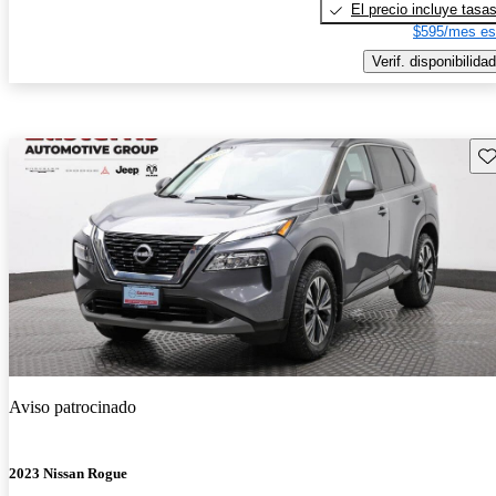
El precio incluye tasa
$595/mes es
Verif. disponibilidad
Gu
Aviso patrocinado
2023 Nissan Rogue