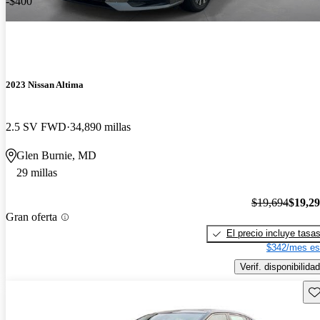
-$400
2023 Nissan Altima
2.5 SV FWD
34,890 millas
Glen Burnie, MD
29 millas
$19,694
$19,2
Gran oferta
El precio incluye tasa
$342/mes es
Verif. disponibilidad
Gu