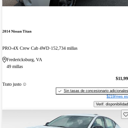
2014 Nissan Titan
PRO-4X Crew Cab 4WD
152,734 millas
Fredericksburg, VA
49 millas
$11,9
Trato justo
Sin tasas de concesionario adicionale
$219/mes es
Verif. disponibilidad
Gu