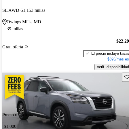
SL AWD
51,153 millas
Owings Mills, MD
39 millas
$22,2
Gran oferta
El precio incluye tasa
$395/mes es
Verif. disponibilidad
Gu
Precio reducido
-$1,000