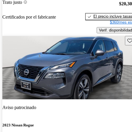
Trato justo
$20,3
El precio incluye tasa
Certificados por el fabricante
$360/mes es
Verif. disponibilidad
Gu
Aviso patrocinado
2023 Nissan Rogue