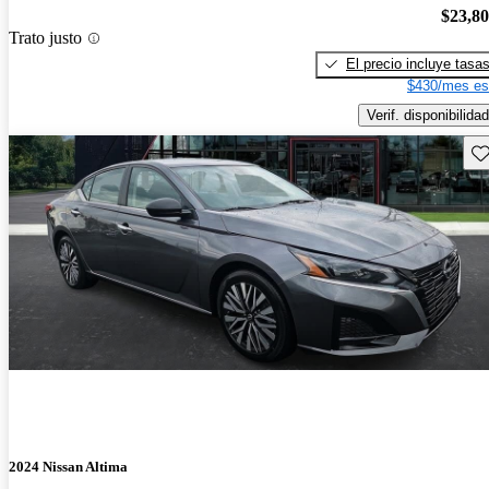
$23,8
Trato justo
El precio incluye tasa
$430/mes es
Verif. disponibilidad
Gu
2024 Nissan Altima