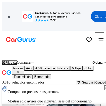
CarGurus: Autos nuevos y usados
Obtene
Con Modo de concesionario
150K+
Autos Nissan usados en venta cerca de
Washington, DC
Compara
Filtro (1)
Ordenar
Nissan
Año
A 50 millas de distancia
Millaje
Color
Transmisión
Borrar todo
3,810 vehículos encontrados
Guardar búsque
Compra con precios transparentes.
Mostrar solo avisos que incluyan tasas del concesionario