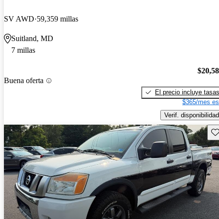
SV AWD
59,359 millas
Suitland, MD
7 millas
$20,5
Buena oferta
El precio incluye tasa
$365/mes es
Verif. disponibilidad
Gu