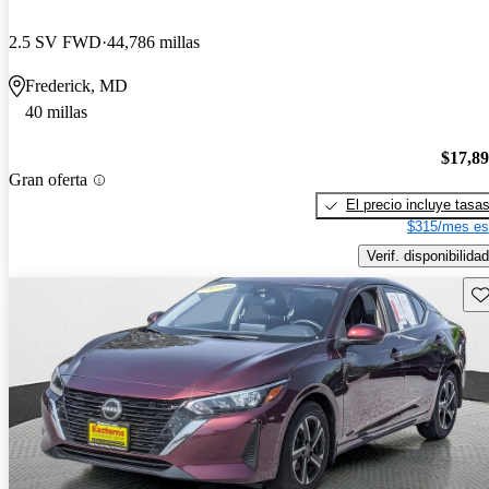
2.5 SV FWD
44,786 millas
Frederick, MD
40 millas
$17,8
Gran oferta
El precio incluye tasa
$315/mes es
Verif. disponibilidad
Gu