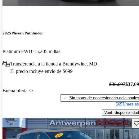
2025 Nissan Pathfinder
Platinum FWD
15,205 millas
Transferencia a la tienda a Brandywine, MD
El precio incluye envío de $699
$38,697
$37,6
Buena oferta
Sin tasas de concesionario adicionale
$657/mes es
Verif. disponibilidad
Gu