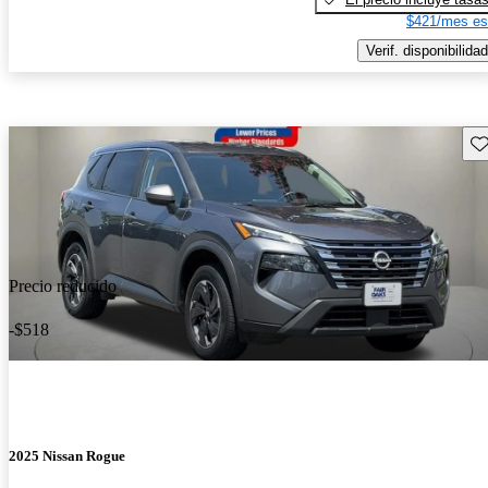
$421/mes es
Verif. disponibilidad
Gu
Precio reducido
-$518
2025 Nissan Rogue