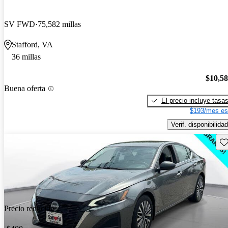
SV FWD
75,582 millas
Stafford, VA
36 millas
$10,5
Buena oferta
El precio incluye tasa
$193/mes es
Verif. disponibilidad
Gu
Precio reducido