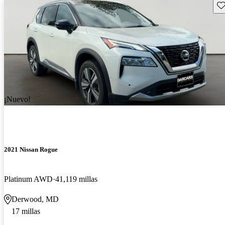
Gu
¡Nuevo!
2021 Nissan Rogue
Platinum AWD
41,119 millas
Derwood, MD
17 millas