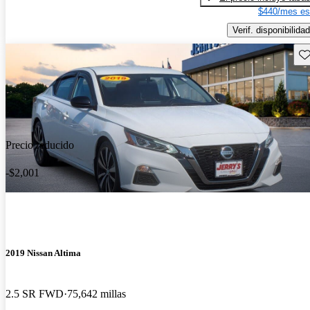
$440/mes es
Verif. disponibilidad
Gu
Precio reducido
-$2,001
2019 Nissan Altima
2.5 SR FWD
75,642 millas