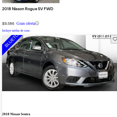
2018 Nissan Rogue SV FWD
$9,586
Gran oferta
Incluye tarifas de conc.
Gu
2018 Nissan Sentra