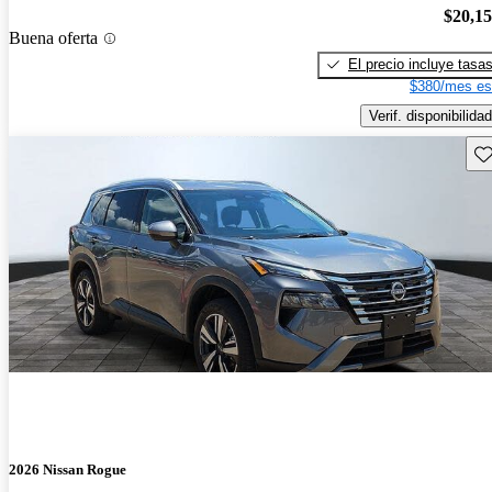
$20,1
Buena oferta
El precio incluye tasa
$380/mes es
Verif. disponibilidad
Gu
2026 Nissan Rogue