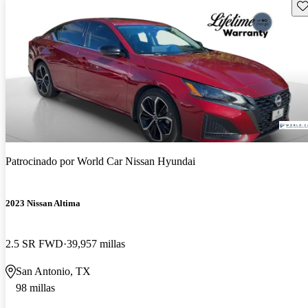
Gu
Patrocinado por
World Car Nissan Hyundai
2023 Nissan Altima
2.5 SR FWD
39,957 millas
San Antonio, TX
98 millas