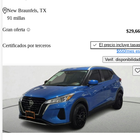
New Braunfels, TX
91 millas
Gran oferta
$29,6
El precio incluye tasa
Certificados por terceros
$550/mes es
Verif. disponibilidad
Gu