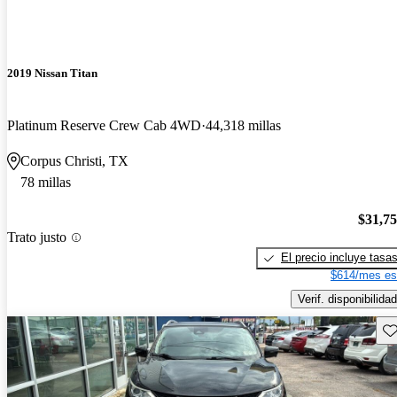
2019 Nissan Titan
Platinum Reserve Crew Cab 4WD
44,318 millas
Corpus Christi, TX
78 millas
$31,7
Trato justo
El precio incluye tasa
$614/mes es
Verif. disponibilidad
Gu