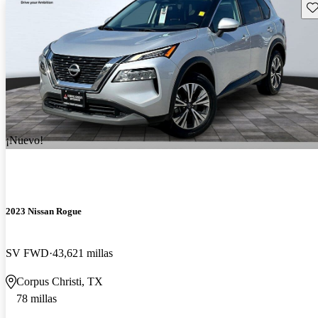
Gu
¡Nuevo!
2023 Nissan Rogue
SV FWD
43,621 millas
Corpus Christi, TX
78 millas