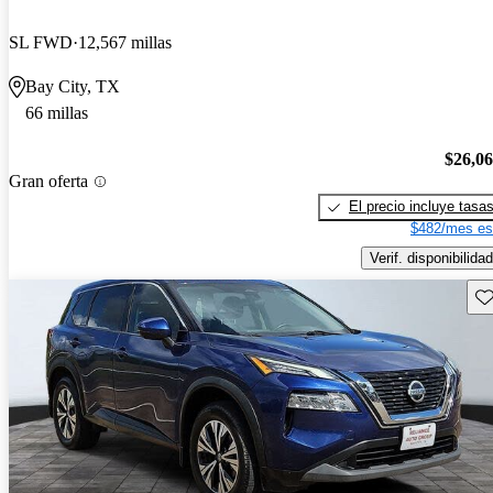
SL FWD
12,567 millas
Bay City, TX
66 millas
$26,0
Gran oferta
El precio incluye tasa
$482/mes es
Verif. disponibilidad
Gu