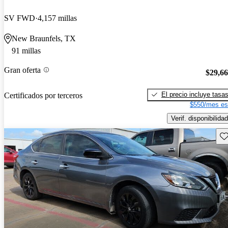
SV FWD
4,157 millas
New Braunfels, TX
91 millas
Gran oferta
$29,6
El precio incluye tasa
Certificados por terceros
$550/mes es
Verif. disponibilidad
Gu