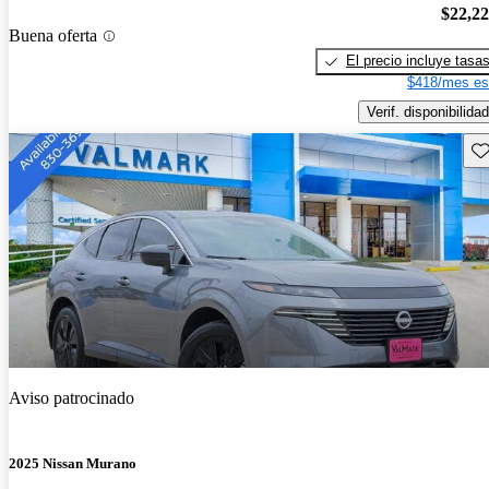
$22,2
Buena oferta
El precio incluye tasa
$418/mes es
Verif. disponibilidad
Gu
Aviso patrocinado
2025 Nissan Murano