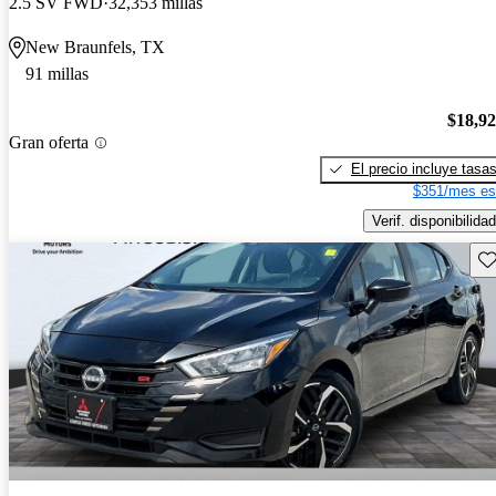
2.5 SV FWD
32,353 millas
New Braunfels, TX
91 millas
$18,9
Gran oferta
El precio incluye tasa
$351/mes es
Verif. disponibilidad
Gu