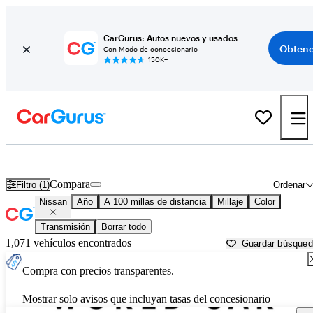
CarGurus: Autos nuevos y usados
Obtene
Con Modo de concesionario
150K+
Autos Nissan usados en venta cerca de
Victoria, TX
Compara
Filtro (1)
Ordenar
Nissan
Año
A 100 millas de distancia
Millaje
Color
Transmisión
Borrar todo
1,071 vehículos encontrados
Guardar búsque
Compra con precios transparentes.
Mostrar solo avisos que incluyan tasas del concesionario