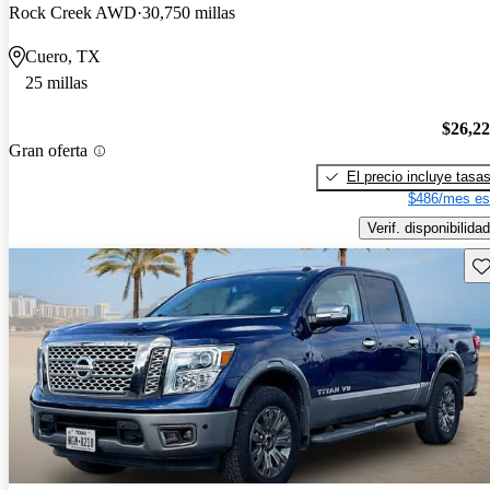
Rock Creek AWD
30,750 millas
Cuero, TX
25 millas
$26,2
Gran oferta
El precio incluye tasa
$486/mes es
Verif. disponibilidad
Gu