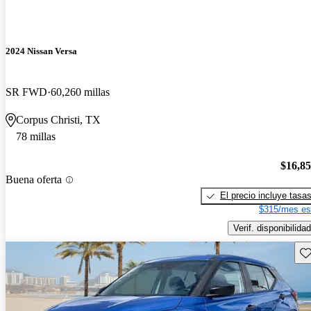
2024 Nissan Versa
SR FWD
60,260 millas
Corpus Christi, TX
78 millas
$16,8
Buena oferta
El precio incluye tasa
$315/mes es
Verif. disponibilidad
Gu