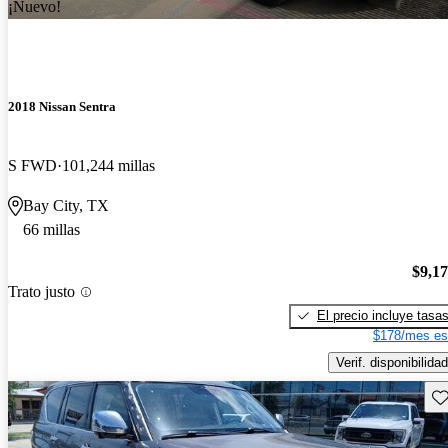
¡Nuevo!
2018 Nissan Sentra
S FWD
101,244 millas
Bay City, TX
66 millas
$9,1
Trato justo
El precio incluye tasa
$178/mes es
Verif. disponibilidad
Gu