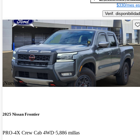
$330/mes es
Verif. disponibilidad
Gu
¡Nuevo!
2025 Nissan Frontier
PRO-4X Crew Cab 4WD
5,886 millas