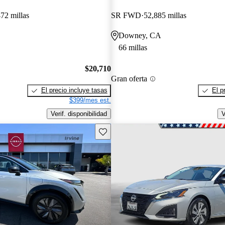
72 millas
SR FWD
52,885 millas
Downey, CA
66 millas
$20,710
Gran oferta
El precio incluye tasas
El p
$399/mes est.
Verif. disponibilidad
V
Guarda este Aviso