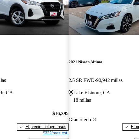
2021 Nissan Altima
las
2.5 SR FWD
90,942 millas
ch, CA
Lake Elsinore, CA
18 millas
$16,395
Gran oferta
El precio incluye tasas
El p
$322/mes est.