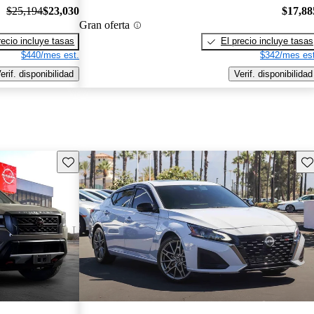
$25,194
$23,030
$17,88
Gran oferta
recio incluye tasas
El precio incluye tasas
$440/mes est.
$342/mes est
erif. disponibilidad
Verif. disponibilidad
Guarda este Aviso
Gu