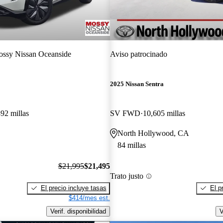
ssy Nissan Oceanside
Aviso patrocinado
2025 Nissan Sentra
92 millas
SV FWD
10,605 millas
North Hollywood, CA
84 millas
$21,995
$21,495
Trato justo
El precio incluye tasas
El p
$414/mes est.
Verif. disponibilidad
V