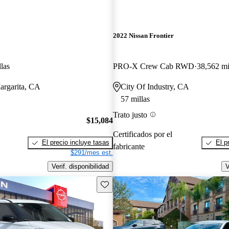
2022 Nissan Frontier
las
PRO-X Crew Cab RWD
38,562 mi
argarita, CA
City Of Industry, CA
57 millas
Trato justo
$15,084
Certificados por el
El precio incluye tasas
El p
fabricante
$291/mes est.
Verif. disponibilidad
V
Guarda este Aviso