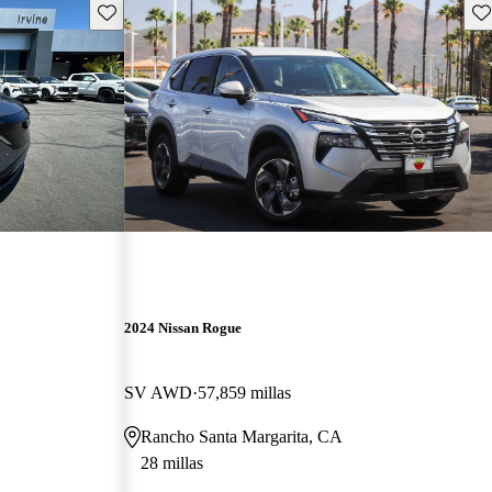
Guarda este Aviso
Gu
2024 Nissan Rogue
SV AWD
57,859 millas
Rancho Santa Margarita, CA
28 millas