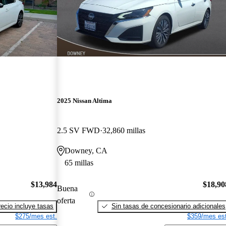
2025 Nissan Altima
2.5 SV FWD
32,860 millas
Downey, CA
65 millas
$13,984
$18,90
Buena
oferta
recio incluye tasas
Sin tasas de concesionario adicionales
$275/mes est.
$359/mes est