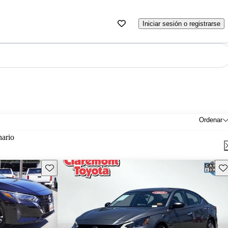
Iniciar sesión o registrarse
Ordenar
nario
Guarda este Aviso
Gu