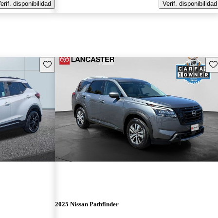
erif. disponibilidad
Verif. disponibilidad
Guarda este Aviso
Gu
2025 Nissan Pathfinder