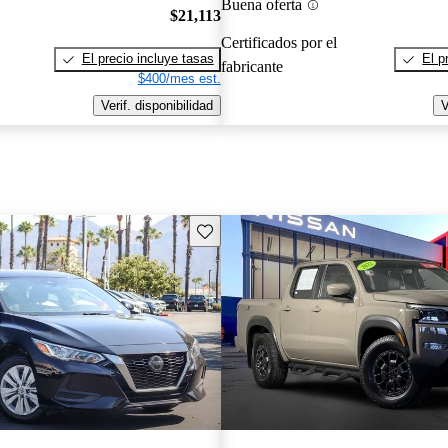
Buena oferta
$21,113
Certificados por el
El precio incluye tasas
El p
fabricante
$400/mes est.
Verif. disponibilidad
V
Guarda este Aviso