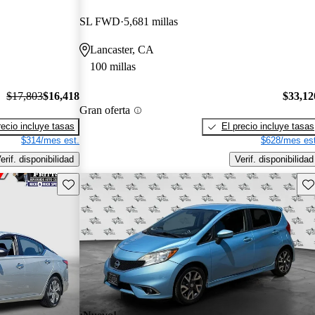
SL FWD
5,681 millas
Lancaster, CA
100 millas
$17,803
$16,418
$33,12
Gran oferta
recio incluye tasas
El precio incluye tasas
$314/mes est.
$628/mes est
erif. disponibilidad
Verif. disponibilidad
Guarda este Aviso
Gu