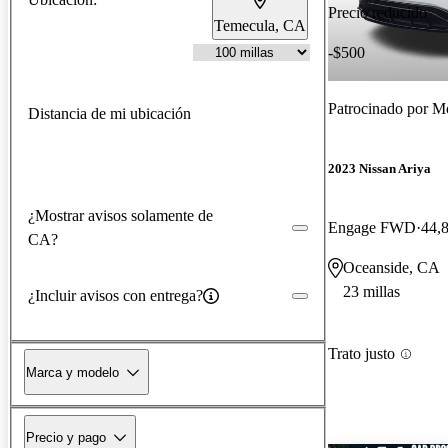
Precio reducido
Temecula, CA
-$500
Patrocinado por
Mo
Distancia de mi ubicación
2023 Nissan Ariya
¿Mostrar avisos solamente de
Engage FWD
44,8
CA?
Oceanside, CA
23 millas
¿Incluir avisos con entrega?
Trato justo
Marca y modelo
Precio y pago