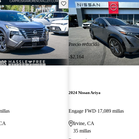
Guarda este Aviso
Precio reducido
-$2,164
2024 Nissan Ariya
illas
Engage FWD
17,089 millas
 CA
Irvine, CA
35 millas