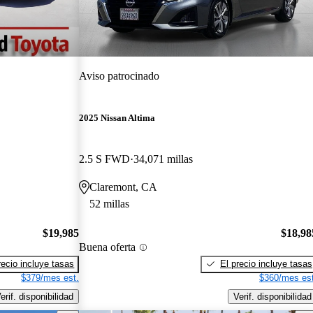
Aviso patrocinado
2025 Nissan Altima
2.5 S FWD
34,071 millas
Claremont, CA
52 millas
$19,985
$18,98
Buena oferta
recio incluye tasas
El precio incluye tasas
$379/mes est.
$360/mes est
erif. disponibilidad
Verif. disponibilidad