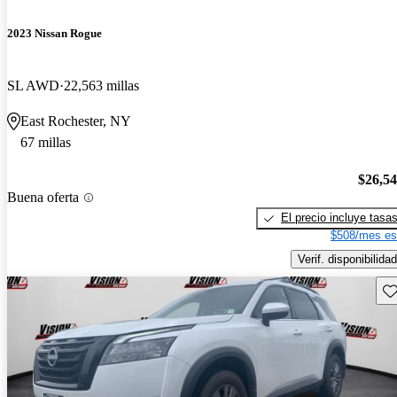
2023 Nissan Rogue
SL AWD
22,563 millas
East Rochester, NY
67 millas
$26,5
Buena oferta
El precio incluye tasa
$508/mes es
Verif. disponibilidad
Gu