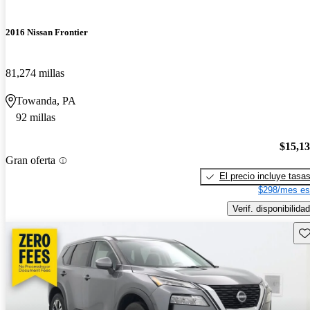
2016 Nissan Frontier
81,274 millas
Towanda, PA
92 millas
$15,1
Gran oferta
El precio incluye tasa
$298/mes es
Verif. disponibilidad
Gu