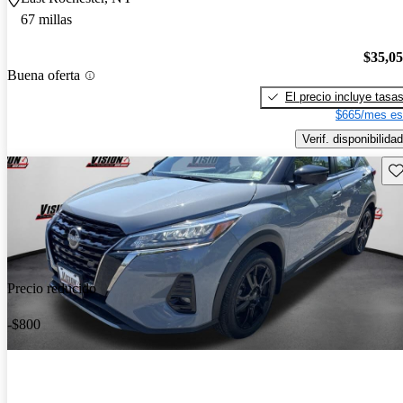
67 millas
$35,0
Buena oferta
El precio incluye tasa
$665/mes es
Verif. disponibilidad
Gu
Precio reducido
-$800