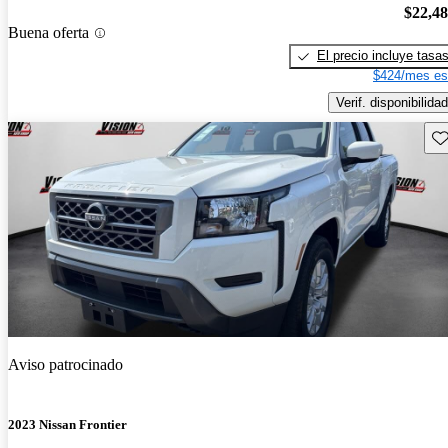
$22,4
Buena oferta
El precio incluye tasa
$424/mes es
Verif. disponibilidad
Gu
Aviso patrocinado
2023 Nissan Frontier