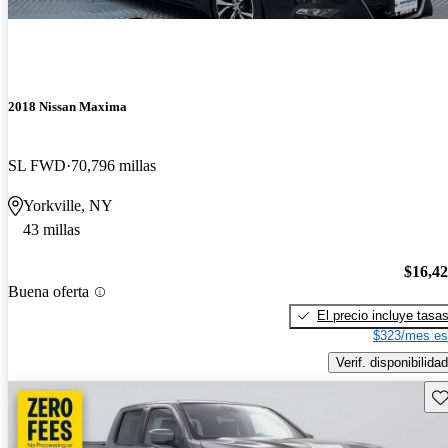
2018 Nissan Maxima
SL FWD
70,796 millas
Yorkville, NY
43 millas
$16,4
Buena oferta
El precio incluye tasa
$323/mes es
Verif. disponibilidad
Gu