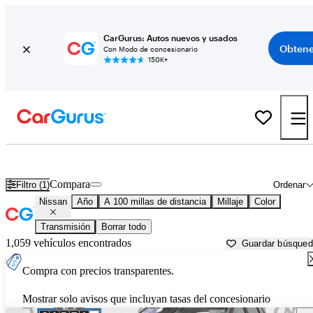
CarGurus: Autos nuevos y usados
Obtene
Con Modo de concesionario
150K+
Autos Nissan usados en venta cerca de
Syracuse, NY
Compara
Filtro (1)
Ordenar
Nissan
Año
A 100 millas de distancia
Millaje
Color
Transmisión
Borrar todo
1,059 vehículos encontrados
Guardar búsque
Compra con precios transparentes.
Mostrar solo avisos que incluyan tasas del concesionario