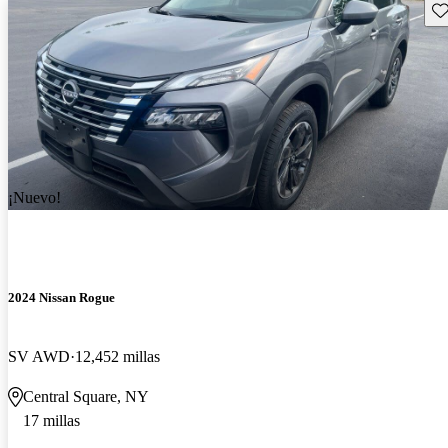
Gu
¡Nuevo!
2024 Nissan Rogue
SV AWD
12,452 millas
Central Square, NY
17 millas