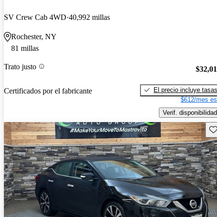
SV Crew Cab 4WD
40,992 millas
Rochester, NY
81 millas
Trato justo
$32,0
El precio incluye tasa
Certificados por el fabricante
$612/mes es
Verif. disponibilidad
Gu