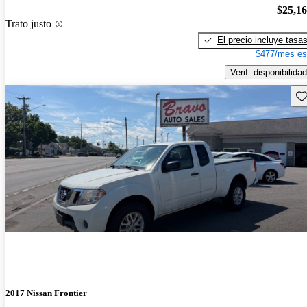
$25,1
Trato justo
El precio incluye tasa
$477/mes es
Verif. disponibilidad
Gu
2017 Nissan Frontier