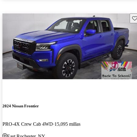
Gu
2024 Nissan Frontier
PRO-4X Crew Cab 4WD
15,095 millas
East Rochester, NY