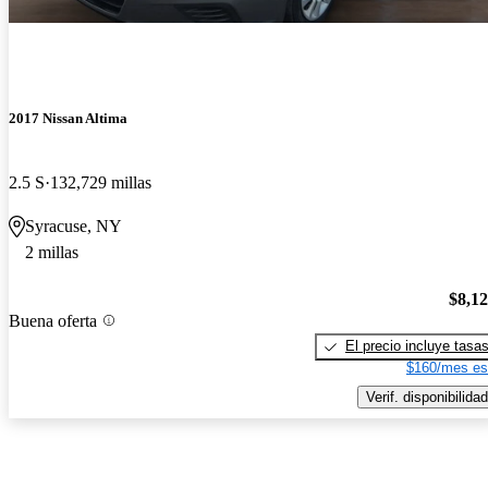
2017 Nissan Altima
2.5 S
132,729 millas
Syracuse, NY
2 millas
$8,1
Buena oferta
El precio incluye tasa
$160/mes es
Verif. disponibilidad