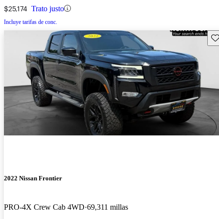
$25,174
Trato justo
Incluye tarifas de conc.
Gu
2022 Nissan Frontier
PRO-4X Crew Cab 4WD
69,311 millas