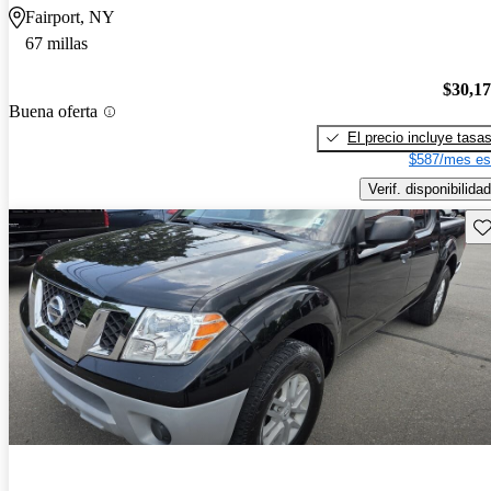
Fairport, NY
67 millas
$30,1
Buena oferta
El precio incluye tasa
$587/mes es
Verif. disponibilidad
Gu