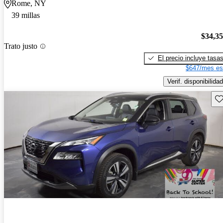
Rome, NY
39 millas
$34,3
Trato justo
El precio incluye tasa
$647/mes es
Verif. disponibilidad
Gu