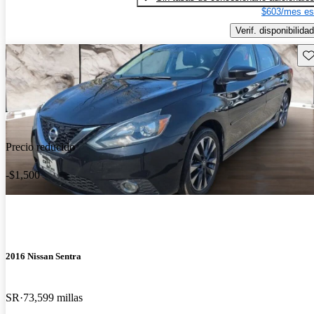
$603/mes es
Verif. disponibilidad
Gu
Precio reducido
-$1,500
2016 Nissan Sentra
SR
73,599 millas