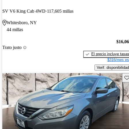
SV V6 King Cab 4WD
117,605 millas
Whitesboro, NY
44 millas
$16,0
Trato justo
El precio incluye tasa
$316/mes es
Verif. disponibilidad
Gu