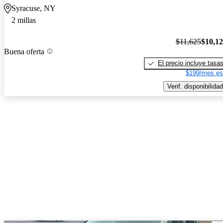
Syracuse, NY
2 millas
$11,625
$10,1
Buena oferta
El precio incluye tasa
$199/mes es
Verif. disponibilidad