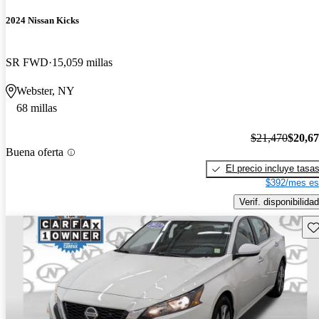
2024 Nissan Kicks
SR FWD
15,059 millas
Webster, NY
68 millas
$21,470
$20,6
Buena oferta
El precio incluye tasa
$392/mes es
Verif. disponibilidad
Gu