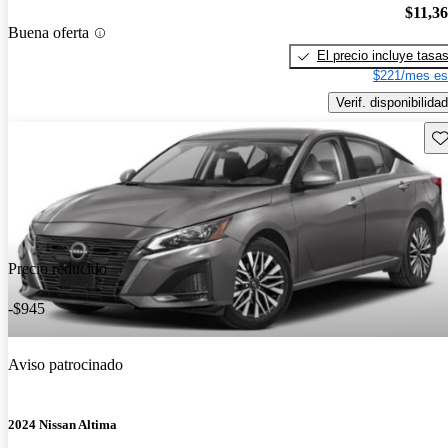
$11,3
Buena oferta
El precio incluye tasa
$221/mes es
Verif. disponibilidad
Gu
Precio reducido
-$945
Aviso patrocinado
2024 Nissan Altima