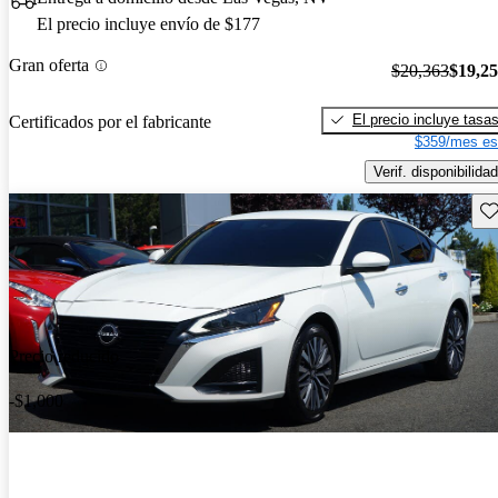
El precio incluye envío de $177
Gran oferta
$20,363
$19,2
El precio incluye tasa
Certificados por el fabricante
$359/mes es
Verif. disponibilidad
Gu
Precio reducido
-$1,000