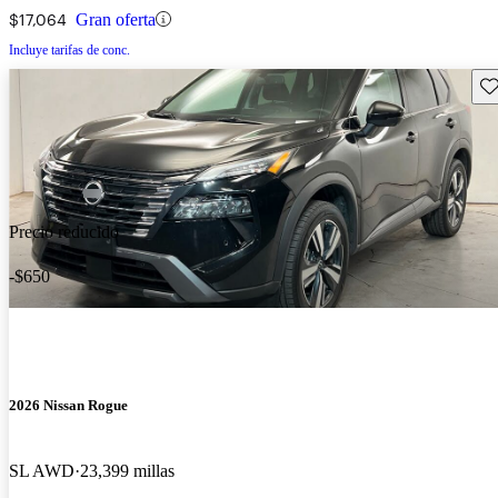
$17,064
Gran oferta
Incluye tarifas de conc.
Gu
Precio reducido
-$650
2026 Nissan Rogue
SL AWD
23,399 millas