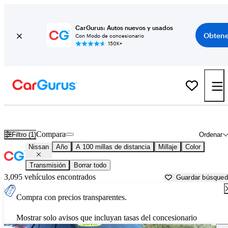
CarGurus: Autos nuevos y usados
Obtene
Con Modo de concesionario
150K+
Autos Nissan usados en venta cerca de
Saint George, UT
Compara
Filtro (1)
Ordenar
Nissan
Año
A 100 millas de distancia
Millaje
Color
Transmisión
Borrar todo
3,095 vehículos encontrados
Guardar búsque
Compra con precios transparentes.
Mostrar solo avisos que incluyan tasas del concesionario