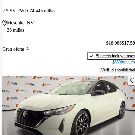
2.5 SV FWD
74,445 millas
Mesquite, NV
36 millas
$18,086
$17,5
Gran oferta
El precio incluye tasa
$330/mes es
Verif. disponibilidad
Gu