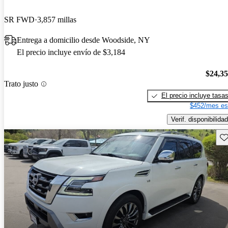
SR FWD
3,857 millas
Entrega a domicilio desde Woodside, NY
El precio incluye envío de $3,184
$24,3
Trato justo
El precio incluye tasa
$452/mes es
Verif. disponibilidad
Gu