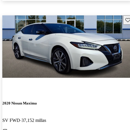
Gu
2020 Nissan Maxima
SV FWD
37,152 millas