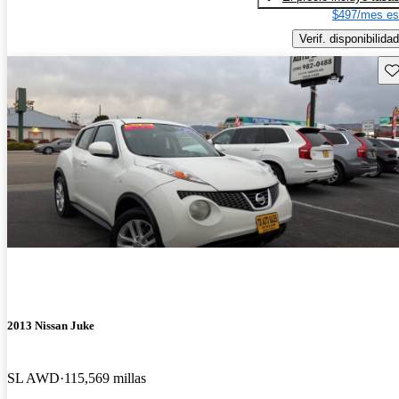
$497/mes es
Verif. disponibilidad
Gu
2013 Nissan Juke
SL AWD
115,569 millas