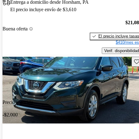
Entrega a domicilio desde Horsham, PA
El precio incluye envío de $3,610
$21,0
Buena oferta
El precio incluye tasa
$410/mes es
Verif. disponibilidad
Gu
Precio reducido
-$2,000