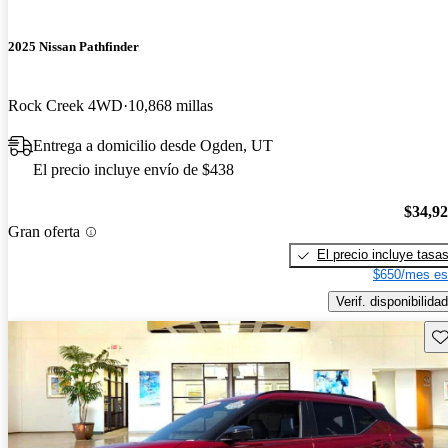
2025 Nissan Pathfinder
Rock Creek 4WD
10,868 millas
Entrega a domicilio desde Ogden, UT
El precio incluye envío de $438
$34,9
Gran oferta
El precio incluye tasa
$650/mes es
Verif. disponibilidad
Gu