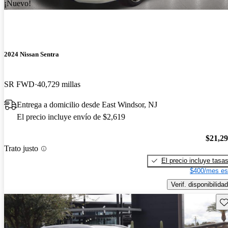
¡Nuevo!
2024 Nissan Sentra
SR FWD
40,729 millas
Entrega a domicilio desde East Windsor, NJ
El precio incluye envío de $2,619
$21,2
Trato justo
El precio incluye tasa
$400/mes es
Verif. disponibilidad
Gu