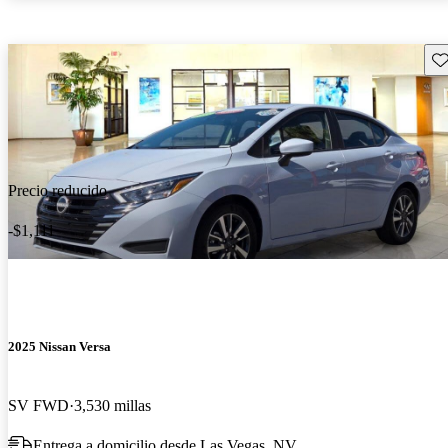
Gu
Precio reducido
-$1,111
2025 Nissan Versa
SV FWD
3,530 millas
Entrega a domicilio desde Las Vegas, NV