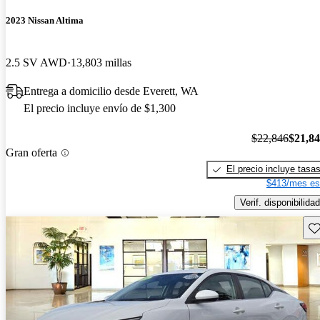
2023 Nissan Altima
2.5 SV AWD
13,803 millas
Entrega a domicilio desde Everett, WA
El precio incluye envío de $1,300
$22,846
$21,8
Gran oferta
El precio incluye tasa
$413/mes es
Verif. disponibilidad
Gu