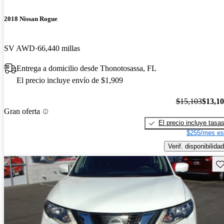
2018 Nissan Rogue
SV AWD
66,440 millas
Entrega a domicilio desde Thonotosassa, FL
El precio incluye envío de $1,909
$15,103
$13,1
Gran oferta
El precio incluye tasa
$255/mes es
Verif. disponibilidad
Gu