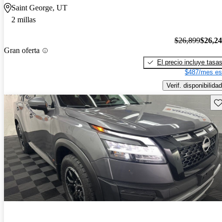
Saint George, UT
2 millas
$26,899
$26,2
Gran oferta
El precio incluye tasa
$487/mes es
Verif. disponibilidad
Gu