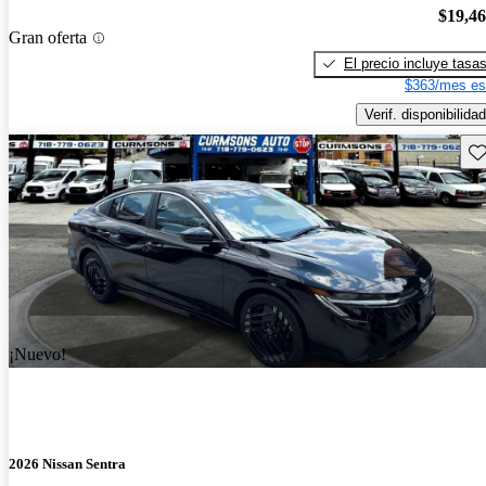
$19,4
Gran oferta
El precio incluye tasa
$363/mes es
Verif. disponibilidad
Gu
¡Nuevo!
2026 Nissan Sentra