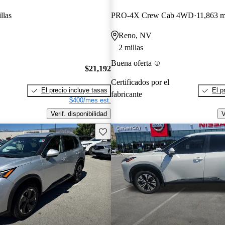
llas
PRO-4X Crew Cab 4WD
11,863 m
Reno, NV
2 millas
Buena oferta
$21,192
Certificados por el
El precio incluye tasas
El p
fabricante
$400/mes est.
Verif. disponibilidad
V
Guarda este Aviso