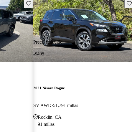
Guarda este Aviso
Gu
Precio reducido
-$495
2021 Nissan Rogue
SV AWD
51,791 millas
Rocklin, CA
91 millas