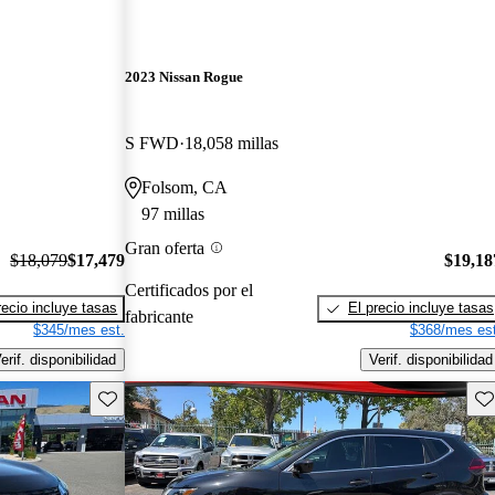
2023 Nissan Rogue
S FWD
18,058 millas
Folsom, CA
97 millas
Gran oferta
$18,079
$17,479
$19,18
Certificados por el
recio incluye tasas
El precio incluye tasas
fabricante
$345/mes est.
$368/mes est
erif. disponibilidad
Verif. disponibilidad
Guarda este Aviso
Gu