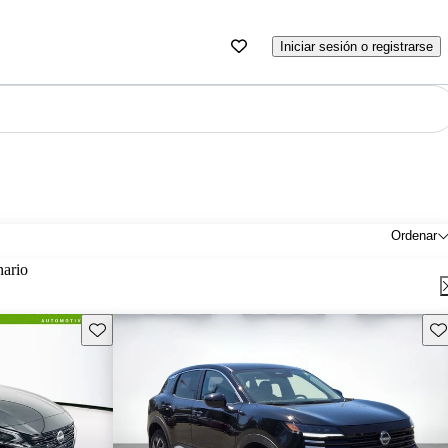
Iniciar sesión o registrarse
Ordenar
nario
Guarda este Aviso
Gu