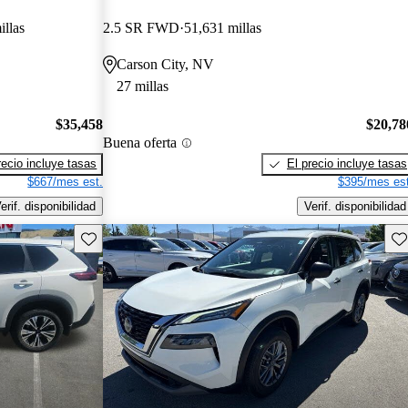
illas
2.5 SR FWD
51,631 millas
Carson City, NV
27 millas
$35,458
$20,78
Buena oferta
recio incluye tasas
El precio incluye tasas
$667/mes est.
$395/mes est
erif. disponibilidad
Verif. disponibilidad
Guarda este Aviso
Gu