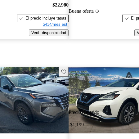
$22,980
Buena oferta
El precio incluye tasas
El p
$434/mes est.
Verif. disponibilidad
V
Guarda este Aviso
Precio reducido
-$1,199