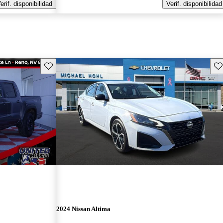
erif. disponibilidad
Verif. disponibilidad
Guarda este Aviso
Gu
2024 Nissan Altima