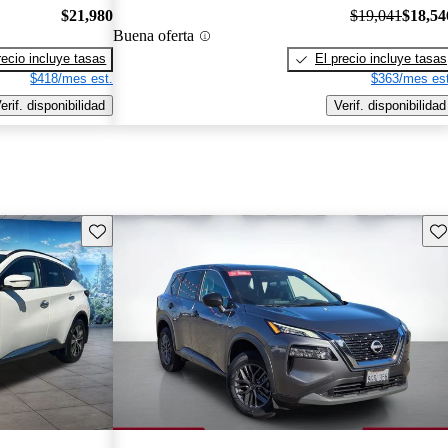
$21,980
$19,041
$18,54
Buena oferta
recio incluye tasas
El precio incluye tasas
$418/mes est.
$363/mes est
erif. disponibilidad
Verif. disponibilidad
Guarda este Aviso
Gu