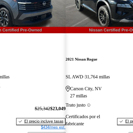
2021 Nissan Rogue
illas
SL AWD
31,764 millas
V
Carson City, NV
27 millas
Trato justo
$25,342
$23,049
Certificados por el
El precio incluye tasas
El p
fabricante
$434/mes est.