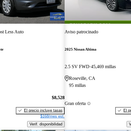
st Less Auto
Aviso patrocinado
te
2025 Nissan Altima
2.5 SV FWD
45,469 millas
Roseville, CA
95 millas
$8,528
Gran oferta
El precio incluye tasas
El p
$168/mes est.
Verif. disponibilidad
V