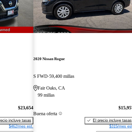
¡Nuevo!
2020 Nissan Rogue
S FWD
59,400 millas
Fair Oaks, CA
99 millas
$23,654
$15,95
Buena oferta
recio incluye tasas
El precio incluye tasas
$462/mes est.
$315/mes est