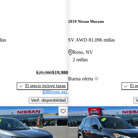
2019 Nissan Murano
llas
SV AWD
81,096 millas
Reno, NV
2 millas
$20,980
$19,980
Buena oferta
El precio incluye tasas
El p
$380/mes est.
Verif. disponibilidad
V
Guarda este Aviso