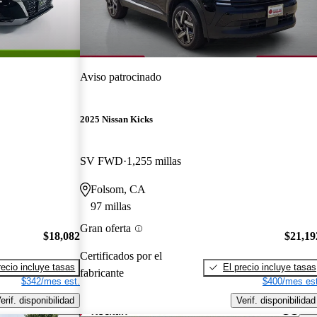
Aviso patrocinado
2025 Nissan Kicks
SV FWD
1,255 millas
Folsom, CA
97 millas
Gran oferta
$18,082
$21,19
Certificados por el
recio incluye tasas
El precio incluye tasas
fabricante
$342/mes est.
$400/mes est
erif. disponibilidad
Verif. disponibilidad