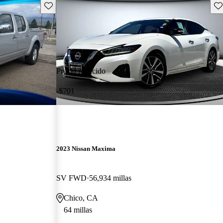
Guarda este Aviso
Gu
Precio reducido
-$701
2023 Nissan Maxima
SV FWD
56,934 millas
Chico, CA
64 millas