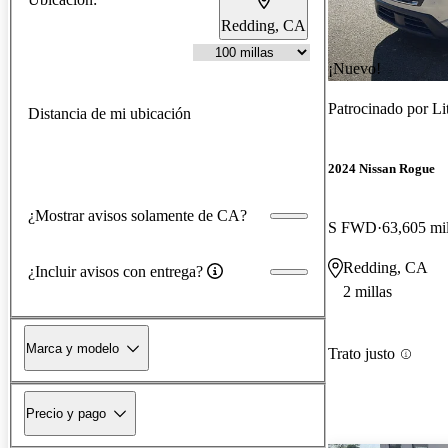
Redding, CA
¡Nuevo!
Patrocinado por
Li
Distancia de mi ubicación
2024 Nissan Rogue
¿Mostrar avisos solamente de CA?
S FWD
63,605 mil
Redding, CA
¿Incluir avisos con entrega?
2 millas
Marca y modelo
Trato justo
Precio y pago