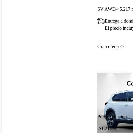
SV AWD
45,217 m
Entrega a dom
El precio incl
Gran oferta
Precio reducido
-$1,212