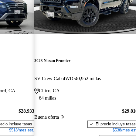
2023 Nissan Frontier
SV Crew Cab 4WD
40,952 millas
cord, CA
Chico, CA
64 millas
$28,933
$29,81
Buena oferta
recio incluye tasas
El precio incluye tasas
$518/mes est.
$538/mes est