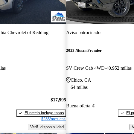
thia Chevrolet of Redding
Aviso patrocinado
2023 Nissan Frontier
las
SV Crew Cab 4WD
40,952 millas
Chico, CA
64 millas
$17,995
Buena oferta
El precio incluye tasas
El p
$285/mes est.
Verif. disponibilidad
V