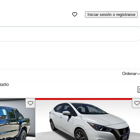
Iniciar sesión o registrarse
Ordenar
nario
Guarda este Aviso
Gu