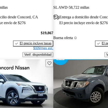
illas
SL AWD
58,722 millas
icilio desde Concord, CA
Entrega a domicilio desde Con
uye envío de $276
El precio incluye envío de $276
$19,867
Buena oferta
El precio incluye tasas
El p
$326/mes est.
Verif. disponibilidad
V
Guarda este Aviso