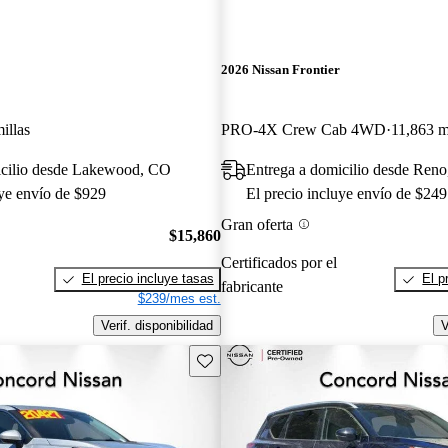
2026 Nissan Frontier
illas
PRO-4X Crew Cab 4WD
11,863 m
icilio desde Lakewood, CO
Entrega a domicilio desde Ren
uye envío de $929
El precio incluye envío de $249
Gran oferta
$15,860
Certificados por el
El precio incluye tasas
El p
fabricante
$239/mes est.
Verif. disponibilidad
V
Guarda este Aviso