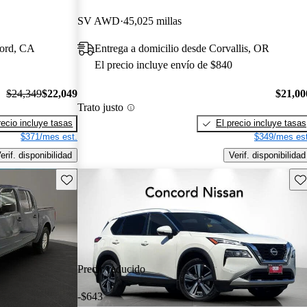
SV AWD
45,025 millas
cord, CA
Entrega a domicilio desde Corvallis, OR
El precio incluye envío de $840
$24,349
$22,049
$21,00
Trato justo
recio incluye tasas
El precio incluye tasas
$371/mes est.
$349/mes est
erif. disponibilidad
Verif. disponibilidad
Guarda este Aviso
Gu
Precio reducido
-$643