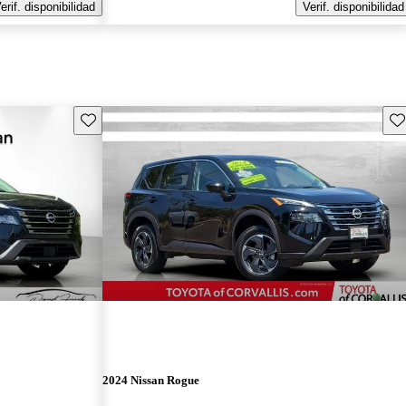
erif. disponibilidad
Verif. disponibilidad
Guarda este Aviso
Gu
2024 Nissan Rogue