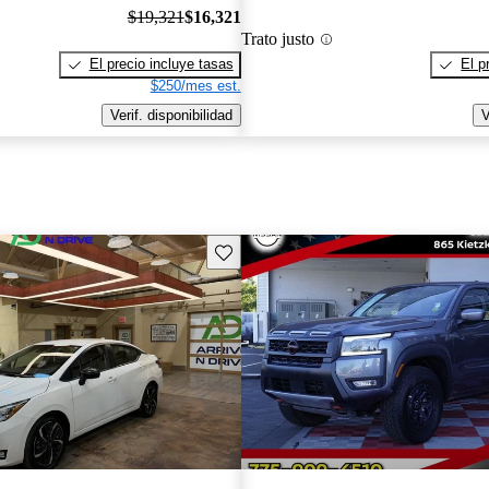
$19,321
$16,321
Trato justo
El precio incluye tasas
El p
$250/mes est.
Verif. disponibilidad
V
Guarda este Aviso