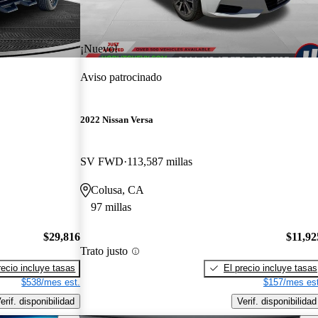
¡Nuevo!
Aviso patrocinado
2022 Nissan Versa
SV FWD
113,587 millas
Colusa, CA
97 millas
$29,816
$11,92
Trato justo
recio incluye tasas
El precio incluye tasas
$538/mes est.
$157/mes est
erif. disponibilidad
Verif. disponibilidad