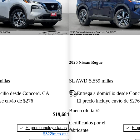
2025 Nissan Rogue
illas
SL AWD
5,559 millas
icilio desde Concord, CA
Entrega a domicilio desde Con
uye envío de $276
El precio incluye envío de $276
Buena oferta
$19,684
Certificados por el
El precio incluye tasas
El p
fabricante
$322/mes est.