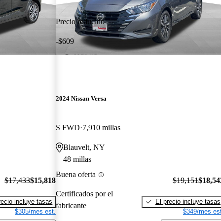
Precio reducido
-$609
2024 Nissan Versa
S FWD
7,910 millas
Blauvelt, NY
48 millas
Buena oferta
$17,433
$15,818
$19,151
$18,54
Certificados por el
recio incluye tasas
El precio incluye tasas
fabricante
$305/mes est.
$349/mes est