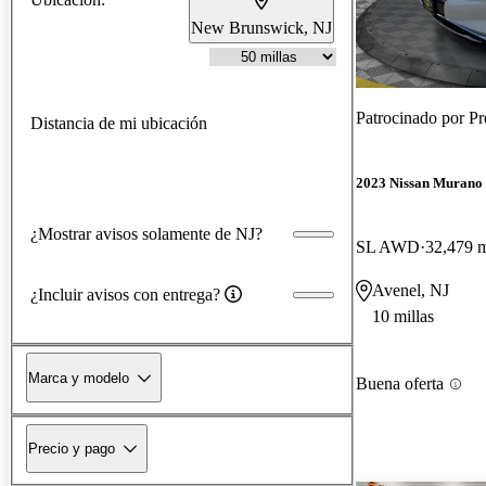
New Brunswick, NJ
Patrocinado por
Pr
Distancia de mi ubicación
2023 Nissan Murano
¿Mostrar avisos solamente de NJ?
SL AWD
32,479 m
Avenel, NJ
¿Incluir avisos con entrega?
10 millas
Marca y modelo
Buena oferta
Precio y pago