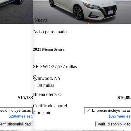
¡Nuevo!
Aviso patrocinado
2021 Nissan Sentra
SR FWD
27,537 millas
Inwood, NY
38 millas
Buena oferta
$15,183
$16,89
Certificados por el
recio incluye tasas
El precio incluye tasas
fabricante
$296/mes est.
$327/mes est
erif. disponibilidad
Verif. disponibilidad