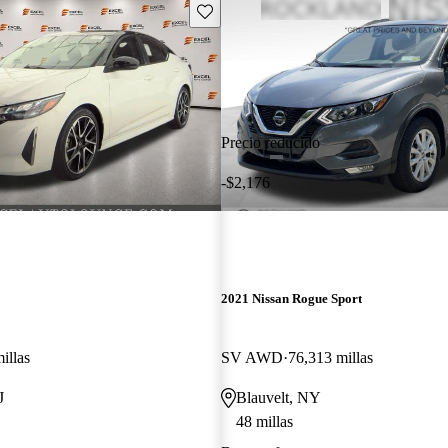
Guarda este Aviso
Precio reducido
-$2,176
2021 Nissan Rogue Sport
illas
SV AWD
76,313 millas
J
Blauvelt, NY
48 millas