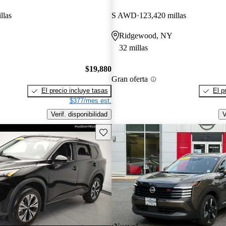
llas
S AWD
123,420 millas
Ridgewood, NY
32 millas
$19,880
Gran oferta
El precio incluye tasas
El p
$377/mes est.
Verif. disponibilidad
V
Guarda este Aviso