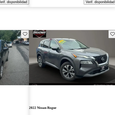
erif. disponibilidad
Verif. disponibilidad
Guarda este Aviso
Gu
2022 Nissan Rogue