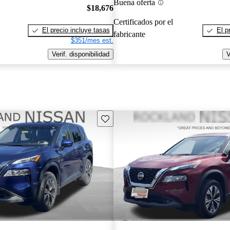
Buena oferta
$18,676
Certificados por el
El precio incluye tasas
El p
fabricante
$351/mes est.
Verif. disponibilidad
V
Guarda este Aviso