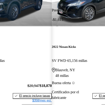
Precio reducido
-$1,615
2022 Nissan Kicks
llas
SV FWD
65,156 millas
Blauvelt, NY
48 millas
Buena oferta
$20,947
$18,870
Certificados por el
El precio incluye tasas
El p
fabricante
$358/mes est.