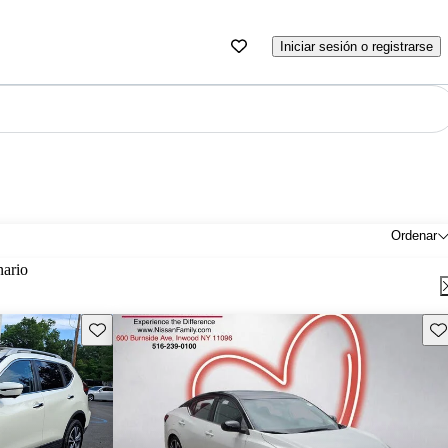
Iniciar sesión o registrarse
Ordenar
nario
Guarda este Aviso
Gu