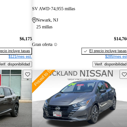
SV AWD
74,955 millas
Newark, NJ
25 millas
$6,175
$14,76
Gran oferta
recio incluye tasas
El precio incluye tasas
$121/mes est.
$285/mes est
erif. disponibilidad
Verif. disponibilidad
Guarda este Aviso
Gu