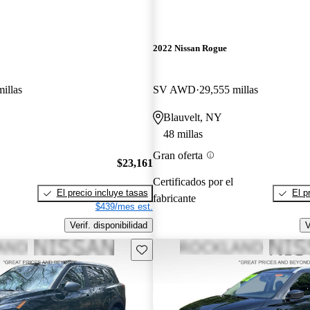
2022 Nissan Rogue
illas
SV AWD
29,555 millas
Blauvelt, NY
48 millas
Gran oferta
$23,161
Certificados por el
El precio incluye tasas
El p
fabricante
$439/mes est.
Verif. disponibilidad
V
Guarda este Aviso