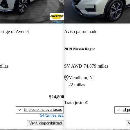
estige of Avenel
Aviso patrocinado
2019 Nissan Rogue
illas
SV AWD
74,879 millas
Mendham, NJ
22 millas
$24,890
Trato justo
El precio incluye tasas
El p
$472/mes est.
Verif. disponibilidad
V