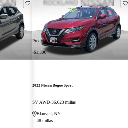
Guarda este Aviso
Gu
Precio reducido
-$1,300
2022 Nissan Rogue Sport
SV AWD
36,623 millas
Blauvelt, NY
48 millas