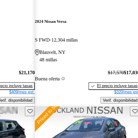
2024 Nissan Versa
S FWD
12,304 millas
Blauvelt, NY
48 millas
$21,170
$17,570
$17,03
Buena oferta
recio incluye tasas
El precio incluye tasas
$409/mes est.
$320/mes est
erif. disponibilidad
Verif. disponibilidad
Guarda este Aviso
Gu