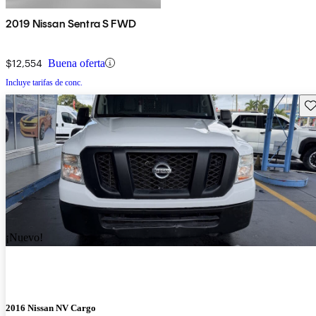
2019 Nissan Sentra S FWD
$12,554
Buena oferta
Incluye tarifas de conc.
Gu
¡Nuevo!
2016 Nissan NV Cargo