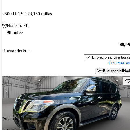
2500 HD S
178,150 millas
Hialeah, FL
98 millas
$8,9
Buena oferta
El precio incluye tasa
$176/mes es
Verif. disponibilidad
Gu
Precio reducido