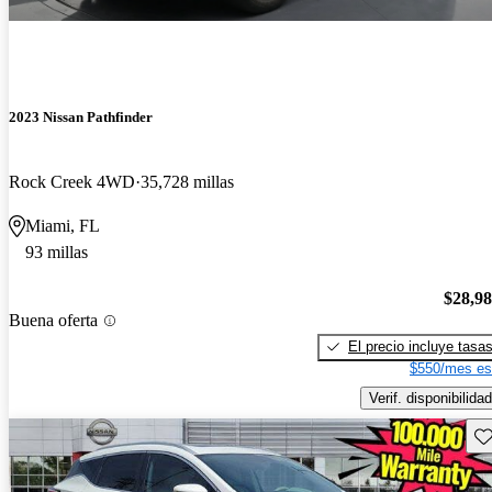
2023 Nissan Pathfinder
Rock Creek 4WD
35,728 millas
Miami, FL
93 millas
$28,9
Buena oferta
El precio incluye tasa
$550/mes es
Verif. disponibilidad
Gu