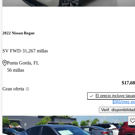
2022 Nissan Rogue
SV FWD
31,267 millas
Punta Gorda, FL
56 millas
$17,6
Gran oferta
El precio incluye tasa
$341/mes es
Verif. disponibilidad
Gu