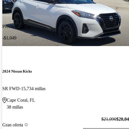
Precio reducido
-$1,049
2024 Nissan Kicks
SR FWD
15,734 millas
Cape Coral, FL
38 millas
$21,090
$20,0
Gran oferta