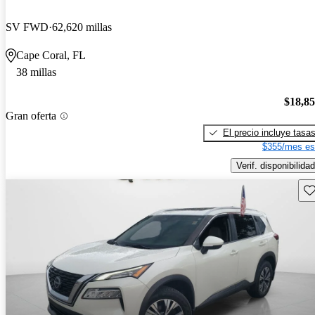
SV FWD
62,620 millas
Cape Coral, FL
38 millas
$18,8
Gran oferta
El precio incluye tasa
$355/mes es
Verif. disponibilidad
Gu