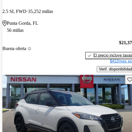
2.5 SL FWD
35,252 millas
Punta Gorda, FL
56 millas
$21,3
Buena oferta
El precio incluye tasa
$412/mes es
Verif. disponibilidad
Gu