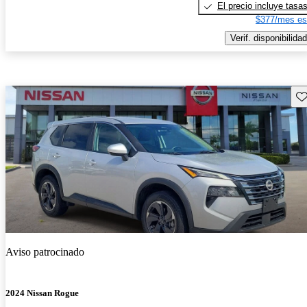
El precio incluye tasa
$377/mes es
Verif. disponibilidad
Gu
Aviso patrocinado
2024 Nissan Rogue