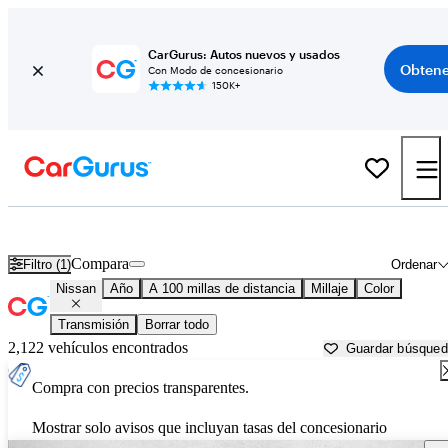
CarGurus: Autos nuevos y usados
Obtene
Con Modo de concesionario
150K+
Autos Nissan usados en venta cerca de
Naples, FL
Compara
Filtro (1)
Ordenar
Nissan
Año
A 100 millas de distancia
Millaje
Color
Transmisión
Borrar todo
2,122 vehículos encontrados
Guardar búsque
Compra con precios transparentes.
Mostrar solo avisos que incluyan tasas del concesionario