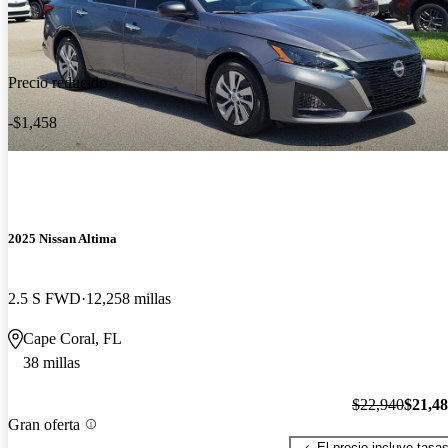
Precio reducido
-$1,458
2025 Nissan Altima
2.5 S FWD
12,258 millas
Cape Coral, FL
38 millas
$22,940
$21,4
Gran oferta
El precio incluye tasa