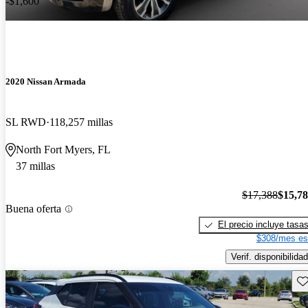
-$1,600
2020 Nissan Armada
SL RWD
118,257 millas
North Fort Myers, FL
37 millas
$17,388
$15,7
Buena oferta
El precio incluye tasa
$308/mes es
Verif. disponibilidad
Gu