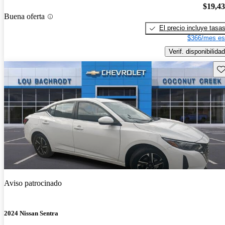
$19,4
Buena oferta
El precio incluye tasa
$366/mes es
Verif. disponibilidad
Gu
Aviso patrocinado
2024 Nissan Sentra