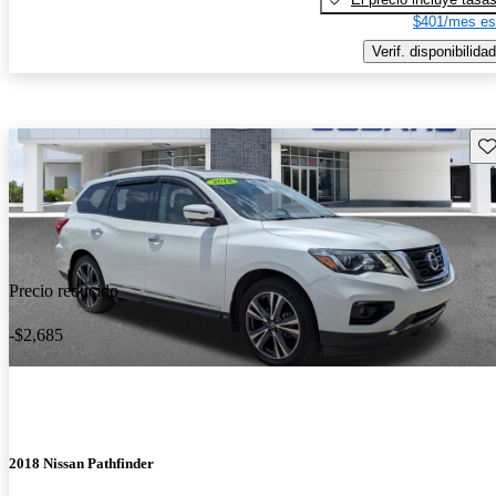
$401/mes es
Verif. disponibilidad
Gu
Precio reducido
-$2,685
2018 Nissan Pathfinder