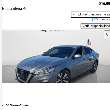
$16,9
Buena oferta
El precio incluye tasa
$322/mes es
Verif. disponibilidad
Gu
2022 Nissan Altima