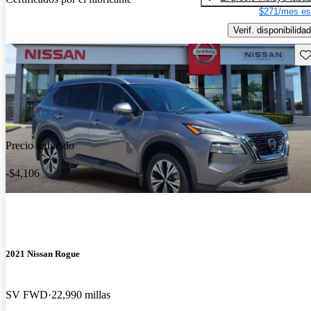
$271/mes es
Verif. disponibilidad
Gu
Precio reducido
-$4,106
2021 Nissan Rogue
SV FWD
22,990 millas