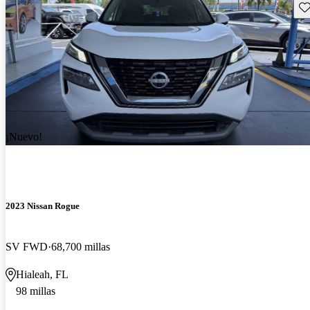
Gu
¡Nuevo!
2023 Nissan Rogue
SV FWD
68,700 millas
Hialeah, FL
98 millas