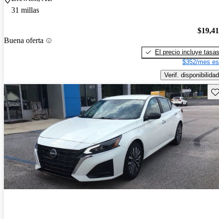
31 millas
$19,4
Buena oferta
El precio incluye tasa
$352/mes es
Verif. disponibilidad
Gu