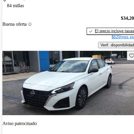
84 millas
$34,2
Buena oferta
El precio incluye tasa
$620/mes es
Verif. disponibilidad
Gu
Aviso patrocinado