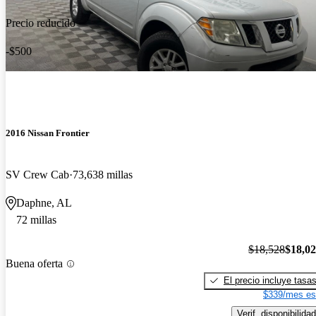
Precio reducido
-$500
2016 Nissan Frontier
SV Crew Cab
73,638 millas
Daphne, AL
72 millas
$18,528
$18,0
Buena oferta
El precio incluye tasa
$339/mes es
Verif. disponibilidad