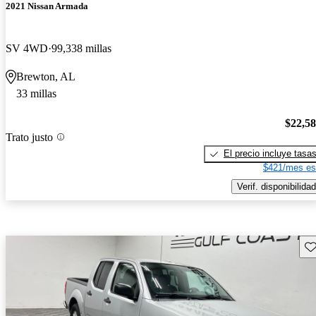
2021 Nissan Armada
SV 4WD
99,338 millas
Brewton, AL
33 millas
$22,5
Trato justo
El precio incluye tasa
$421/mes es
Verif. disponibilidad
Gu