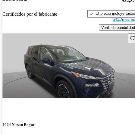
$22,8
El precio incluye tasa
Certificados por el fabricante
$411/mes es
Verif. disponibilidad
Gu
2024 Nissan Rogue