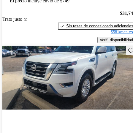
El precio incluye envío de $749
$31,7
Trato justo
Sin tasas de concesionario adicionale
$581/mes es
Verif. disponibilidad
Gu