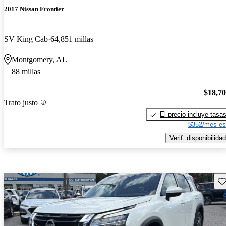
2017 Nissan Frontier
SV King Cab
64,851 millas
Montgomery, AL
88 millas
$18,7
Trato justo
El precio incluye tasa
$352/mes es
Verif. disponibilidad
Gu