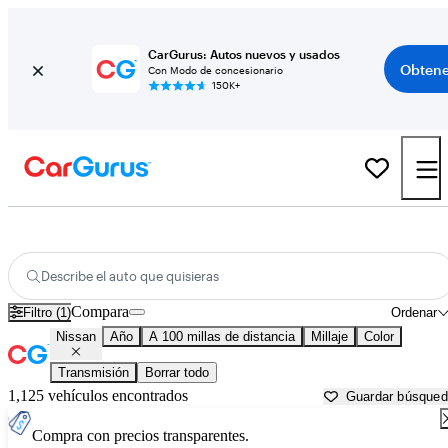
CarGurus: Autos nuevos y usados
Obtene
Con Modo de concesionario
150K+
Autos Nissan usados en venta cerca de
Monroeville, AL
Describe el auto que quisieras
Compara
Filtro (1)
Ordenar
Nissan
Año
A 100 millas de distancia
Millaje
Color
Transmisión
Borrar todo
1,125 vehículos encontrados
Guardar búsque
Compra con precios transparentes.