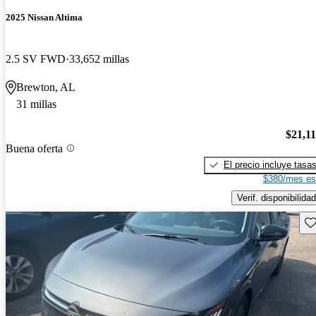
2025 Nissan Altima
2.5 SV FWD
33,652 millas
Brewton, AL
31 millas
$21,1
Buena oferta
El precio incluye tasa
$380/mes es
Verif. disponibilidad
Gu