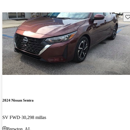
Gu
2024 Nissan Sentra
SV FWD
30,298 millas
Brewton, AL