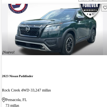
Gu
¡Nuevo!
2023 Nissan Pathfinder
Rock Creek 4WD
33,247 millas
Pensacola, FL
73 millas