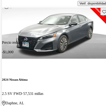
Verif. disponibilidad
Gu
Precio reducido
-$1,000
2024 Nissan Altima
2.5 SV FWD
57,531 millas
Daphne, AL