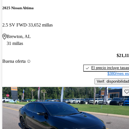
2025 Nissan Altima
2.5 SV FWD
33,652 millas
Brewton, AL
31 millas
$21,1
Buena oferta
El precio incluye tasa
$380/mes es
Verif. disponibilidad
Gu