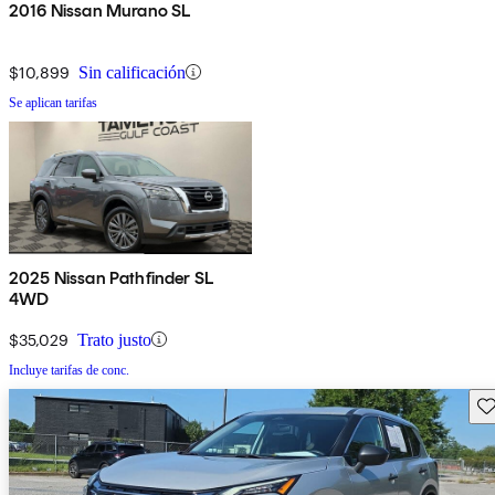
2016 Nissan Murano SL
$10,899
Sin calificación
Se aplican tarifas
2025 Nissan Pathfinder SL
4WD
$35,029
Trato justo
Incluye tarifas de conc.
Gu