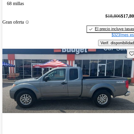
68 millas
$18,806
$17,8
Gran oferta
El precio incluye tasa
$323/mes es
Verif. disponibilidad
Gu