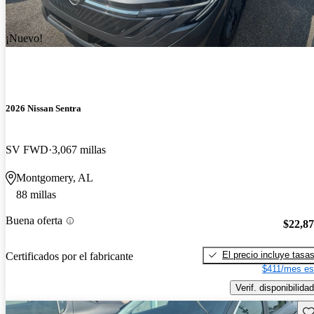
¡Nuevo!
2026 Nissan Sentra
SV FWD
3,067 millas
Montgomery, AL
88 millas
Buena oferta
$22,8
El precio incluye tasa
Certificados por el fabricante
$411/mes es
Verif. disponibilidad
Gu