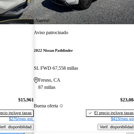
¡Nuevo!
Aviso patrocinado
2022 Nissan Pathfinder
SL FWD
67,558 millas
Fresno, CA
87 millas
$15,961
$23,08
Buena oferta
recio incluye tasas
El precio incluye tasas
$275/mes est.
$413/mes est
erif. disponibilidad
Verif. disponibilidad