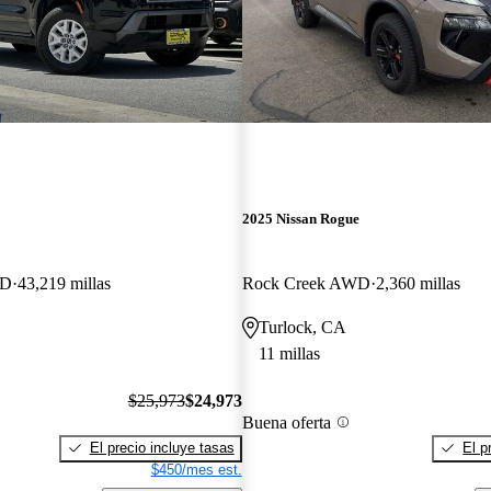
2025 Nissan Rogue
WD
43,219 millas
Rock Creek AWD
2,360 millas
Turlock, CA
11 millas
$25,973
$24,973
Buena oferta
El precio incluye tasas
El p
$450/mes est.