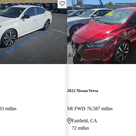
Guarda este Aviso
Precio reducido
-$1,000
2022 Nissan Versa
93 millas
SR FWD
76,587 millas
Fairfield, CA
72 millas