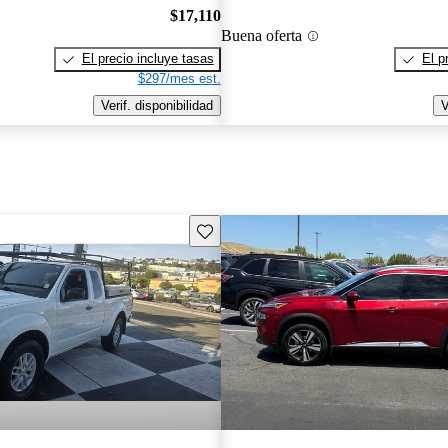
$17,110
Buena oferta
El precio incluye tasas
El p
$297/mes est.
Verif. disponibilidad
V
Guarda este Aviso