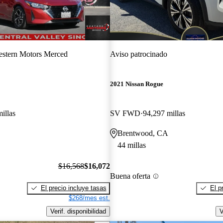
stern Motors Merced
Aviso patrocinado
2021 Nissan Rogue
illas
SV FWD
94,297 millas
Brentwood, CA
44 millas
$16,568
$16,072
Buena oferta
El precio incluye tasas
El p
$268/mes est.
Verif. disponibilidad
V