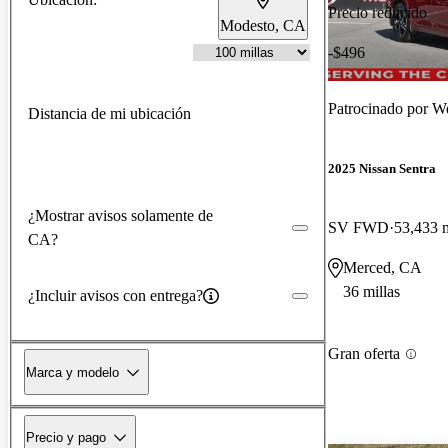
Precio reducido
Modesto, CA
-$496
Patrocinado por
We
Distancia de mi ubicación
2025 Nissan Sentra
¿Mostrar avisos solamente de
SV FWD
53,433 m
CA?
Merced, CA
36 millas
¿Incluir avisos con entrega?
Gran oferta
Marca y modelo
Precio y pago