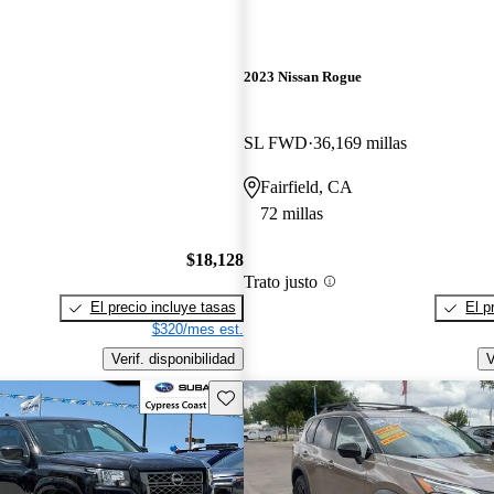
2023 Nissan Rogue
SL FWD
36,169 millas
Fairfield, CA
72 millas
$18,128
Trato justo
El precio incluye tasas
El p
$320/mes est.
Verif. disponibilidad
V
Guarda este Aviso