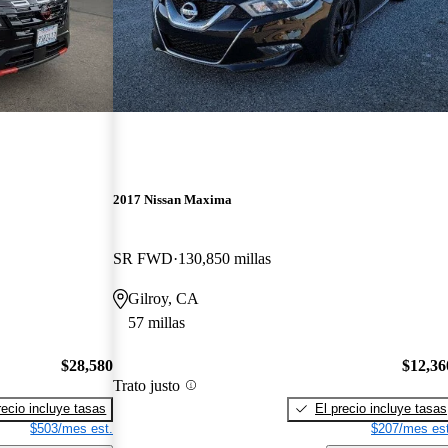
2017 Nissan Maxima
SR FWD
130,850 millas
Gilroy, CA
57 millas
$28,580
$12,36
Trato justo
recio incluye tasas
El precio incluye tasas
$503/mes est.
$207/mes est