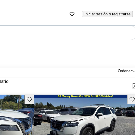
Iniciar sesión o registrarse
Ordenar
nario
Guarda este Aviso
Gu