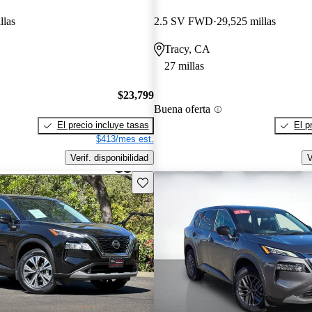
llas
2.5 SV FWD
29,525 millas
Tracy, CA
27 millas
$23,799
Buena oferta
El precio incluye tasas
El p
$413/mes est.
Verif. disponibilidad
V
Guarda este Aviso