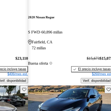
2020 Nissan Rogue
S FWD
60,896 millas
Fairfield, CA
72 millas
$23,110
$15,673
$15,07
Buena oferta
recio incluye tasas
El precio incluye tasas
$406/mes est.
$260/mes est
erif. disponibilidad
Verif. disponibilidad
Guarda este Aviso
Gu