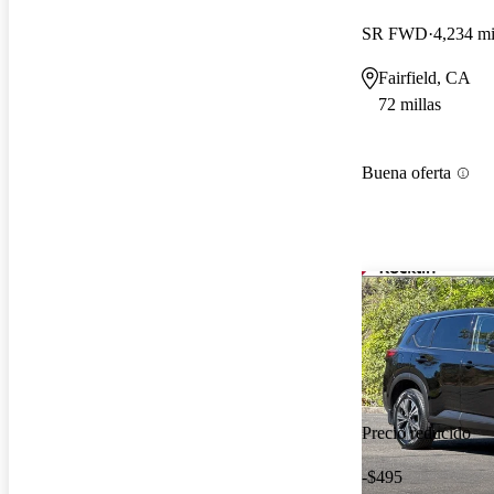
SR FWD
4,234 mi
Fairfield, CA
72 millas
Buena oferta
Precio reducido
-$495