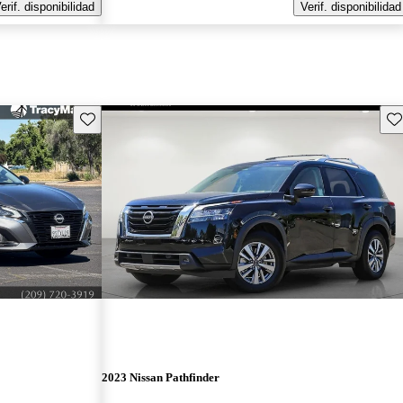
erif. disponibilidad
Verif. disponibilidad
Guarda este Aviso
Gu
2023 Nissan Pathfinder