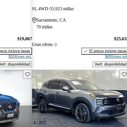
SL 4WD
55,923 millas
Sacramento, CA
70 millas
$19,067
$25,63
Gran oferta
recio incluye tasas
El precio incluye tasas
$324/mes est.
$455/mes est
erif. disponibilidad
Verif. disponibilidad
Guarda este Aviso
Gu
Precio reducido
-$1,855