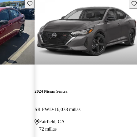
Guarda este Aviso
Gu
2024 Nissan Sentra
SR FWD
16,078 millas
Fairfield, CA
72 millas