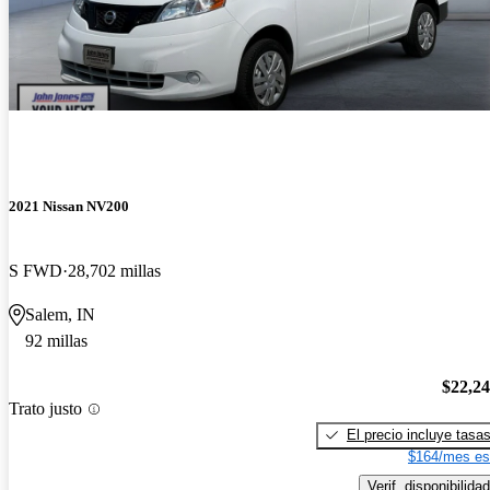
2021 Nissan NV200
S FWD
28,702 millas
Salem, IN
92 millas
$22,2
Trato justo
El precio incluye tasa
$164/mes es
Verif. disponibilidad