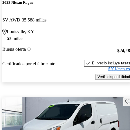
2023 Nissan Rogue
SV AWD
35,588 millas
Louisville, KY
63 millas
Buena oferta
$24,2
El precio incluye tasa
Certificados por el fabricante
$201/mes es
Verif. disponibilidad
Gu