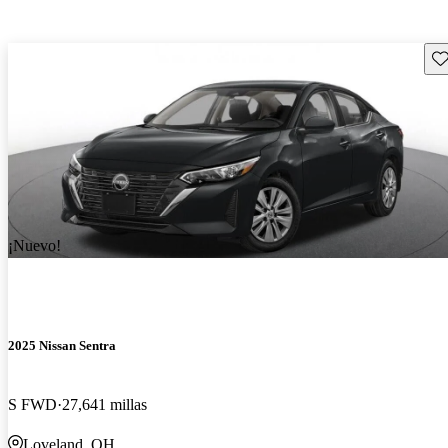
Gu
¡Nuevo!
2025 Nissan Sentra
S FWD
27,641 millas
Loveland, OH