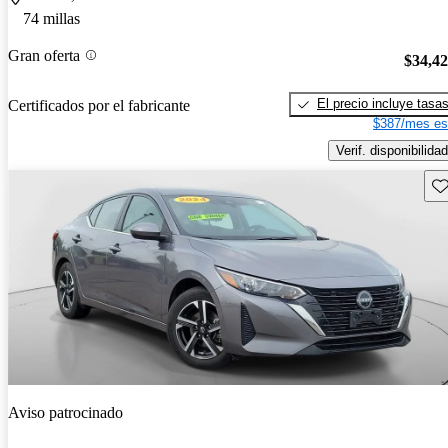
74 millas
Gran oferta
$34,4
El precio incluye tasa
Certificados por el fabricante
$387/mes es
Verif. disponibilidad
Gu
Aviso patrocinado