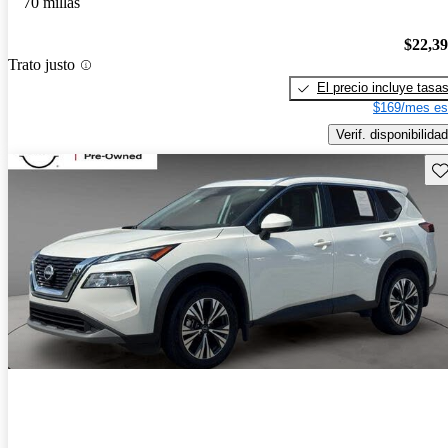
70 millas
$22,3
Trato justo
El precio incluye tasa
$169/mes es
Verif. disponibilidad
Gu