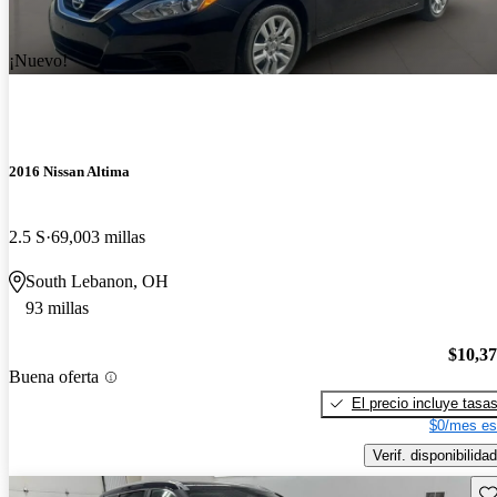
¡Nuevo!
2016 Nissan Altima
2.5 S
69,003 millas
South Lebanon, OH
93 millas
$10,3
Buena oferta
El precio incluye tasa
$0/mes es
Verif. disponibilidad
Gu