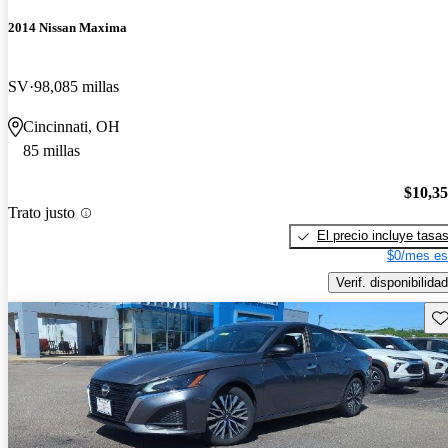
2014 Nissan Maxima
SV
98,085 millas
Cincinnati, OH
85 millas
$10,3
Trato justo
El precio incluye tasa
$0/mes es
Verif. disponibilidad
Gu