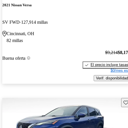
2021 Nissan Versa
SV FWD
127,914 millas
Cincinnati, OH
82 millas
$9,214
$8,1
Buena oferta
El precio incluye tasa
$0/mes es
Verif. disponibilidad
Gu