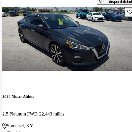
Verif. disponibilidad
Gu
2020 Nissan Altima
2.5 Platinum FWD
22,443 millas
Somerset, KY