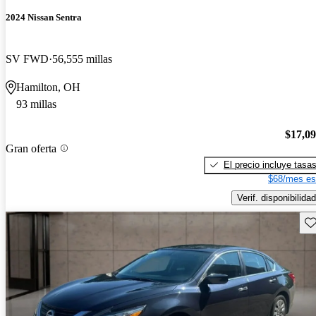
2024 Nissan Sentra
SV FWD
56,555 millas
Hamilton, OH
93 millas
$17,0
Gran oferta
El precio incluye tasa
$68/mes es
Verif. disponibilidad
Gu