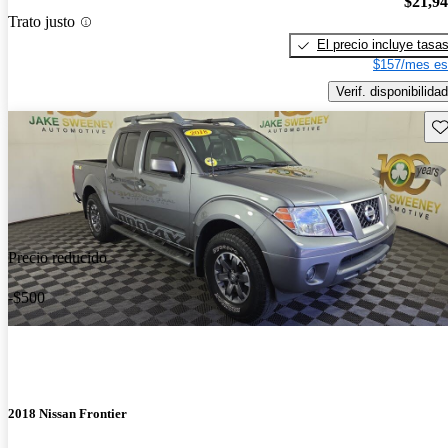
$21,9
Trato justo
El precio incluye tasa
$157/mes es
Verif. disponibilidad
Gu
Precio reducido
-$500
2018 Nissan Frontier