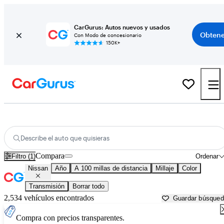
CarGurus: Autos nuevos y usados
Obtene
Con Modo de concesionario
150K+
Autos Nissan usados en venta cerca de
Lexington, KY
Describe el auto que quisieras
Compara
Filtro (1)
Ordenar
Nissan
Año
A 100 millas de distancia
Millaje
Color
Transmisión
Borrar todo
2,534 vehículos encontrados
Guardar búsque
Compra con precios transparentes.