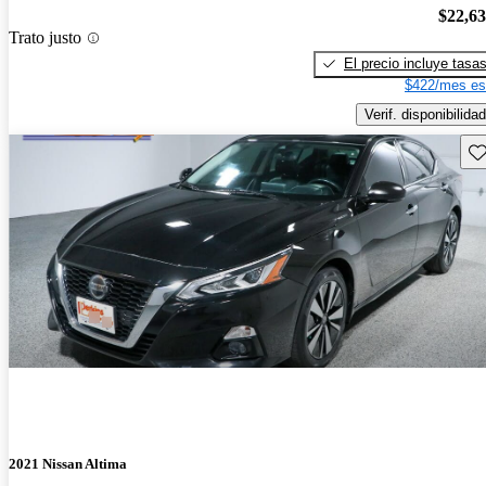
$22,6
Trato justo
El precio incluye tasa
$422/mes es
Verif. disponibilidad
Gu
2021 Nissan Altima