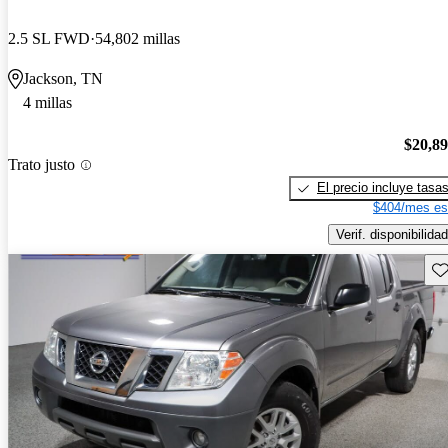
2.5 SL FWD
54,802 millas
Jackson, TN
4 millas
$20,8
Trato justo
El precio incluye tasa
$404/mes es
Verif. disponibilidad
Gu