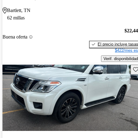
Bartlett, TN
62 millas
$22,4
Buena oferta
El precio incluye tasa
$422/mes es
Verif. disponibilidad
Gu