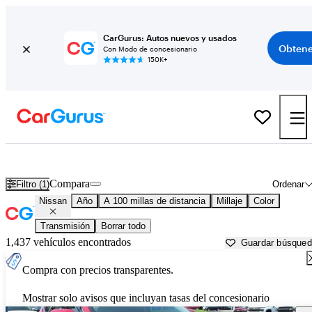
CarGurus: Autos nuevos y usados
Obtene
Con Modo de concesionario
150K+
Autos Nissan usados en venta cerca de
Jackson, TN
Compara
Filtro (1)
Ordenar
Nissan
Año
A 100 millas de distancia
Millaje
Color
Transmisión
Borrar todo
1,437 vehículos encontrados
Guardar búsque
Compra con precios transparentes.
Mostrar solo avisos que incluyan tasas del concesionario