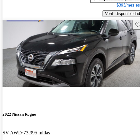
$393/mes es
Verif. disponibilidad
Gu
2022 Nissan Rogue
SV AWD
73,995 millas