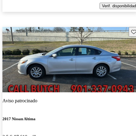
Verif. disponibilidad
Gu
Aviso patrocinado
2017 Nissan Altima