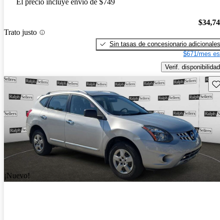
El precio incluye envío de $749
$34,7
Trato justo
Sin tasas de concesionario adicionale
$671/mes es
Verif. disponibilidad
Gu
¡Nuevo!