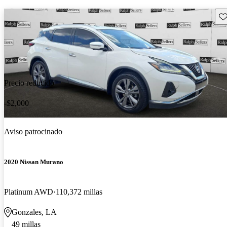
Gu
Precio reducido
-$2,000
Aviso patrocinado
2020 Nissan Murano
Platinum AWD
110,372 millas
Gonzales, LA
49 millas