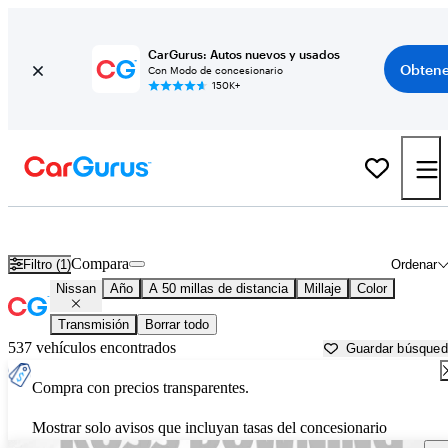
CarGurus: Autos nuevos y usados
Obtene
Con Modo de concesionario
150K+
Autos Nissan usados en venta cerca de
Houma, LA
Compara
Filtro (1)
Ordenar
Nissan
Año
A 50 millas de distancia
Millaje
Color
Transmisión
Borrar todo
537 vehículos encontrados
Guardar búsque
Compra con precios transparentes.
Mostrar solo avisos que incluyan tasas del concesionario