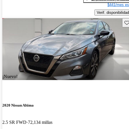
$441/mes es
Verif. disponibilidad
Gu
¡Nuevo!
2020 Nissan Altima
2.5 SR FWD
72,134 millas