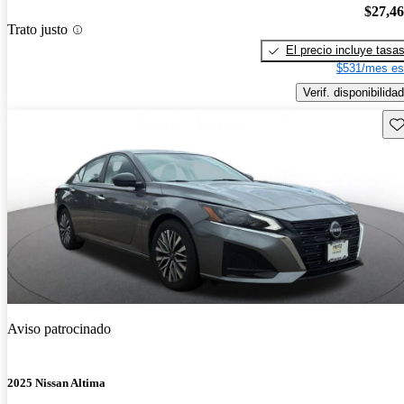
$27,4
Trato justo
El precio incluye tasa
$531/mes es
Verif. disponibilidad
Gu
Aviso patrocinado
2025 Nissan Altima