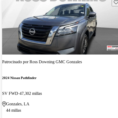
Gu
Patrocinado por
Ross Downing GMC Gonzales
2024 Nissan Pathfinder
SV FWD
47,302 millas
Gonzales, LA
44 millas