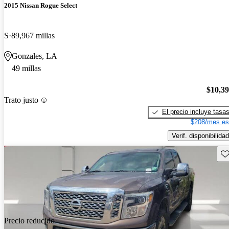
2015 Nissan Rogue Select
S
89,967 millas
Gonzales, LA
49 millas
$10,3
Trato justo
El precio incluye tasa
$208/mes es
Verif. disponibilidad
Gu
Precio reducido