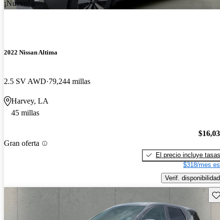
¡Nuevo!
2022 Nissan Altima
2.5 SV AWD
79,244 millas
Harvey, LA
45 millas
$16,0
Gran oferta
El precio incluye tasa
$318/mes es
Verif. disponibilidad
Gu