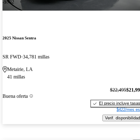
-$992
2025 Nissan Sentra
SR FWD
34,781 millas
Metairie, LA
41 millas
$22,495
$21,9
Buena oferta
El precio incluye tasa
$422/mes es
Verif. disponibilidad