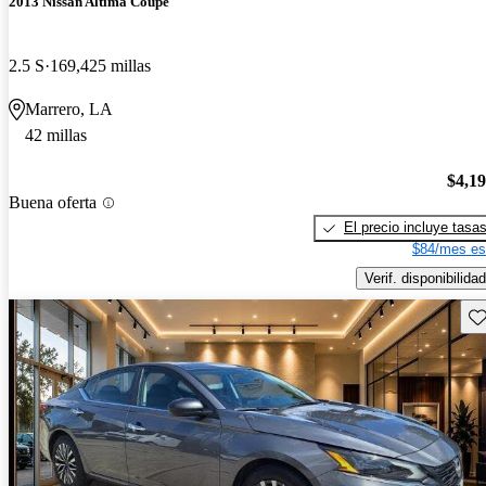
2013 Nissan Altima Coupe
2.5 S
169,425 millas
Marrero, LA
42 millas
$4,1
Buena oferta
El precio incluye tasa
$84/mes es
Verif. disponibilidad
Gu