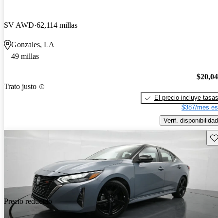
SV AWD
62,114 millas
Gonzales, LA
49 millas
$20,0
Trato justo
El precio incluye tasa
$387/mes es
Verif. disponibilidad
Gu
Precio reducido