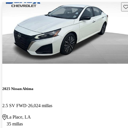
Gu
2025 Nissan Altima
2.5 SV FWD
26,024 millas
La Place, LA
35 millas