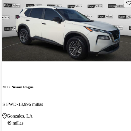
Gu
2022 Nissan Rogue
S FWD
13,996 millas
Gonzales, LA
49 millas