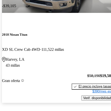
-$39,105
2018 Nissan Titan
XD SL Crew Cab 4WD
111,522 millas
Harvey, LA
43 millas
$58,190
$19,5
Gran oferta
El precio incluye tasa
$390/mes es
Verif. disponibilidad