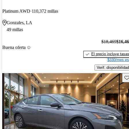
Platinum AWD
110,372 millas
Gonzales, LA
49 millas
$18,469
$16,4
Buena oferta
El precio incluye tasa
$330/mes es
Verif. disponibilidad
Gu