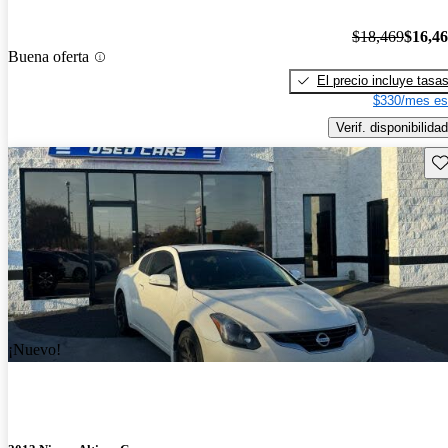
$18,469
$16,4
Buena oferta
El precio incluye tasa
$330/mes es
Verif. disponibilidad
Gu
¡Nuevo!