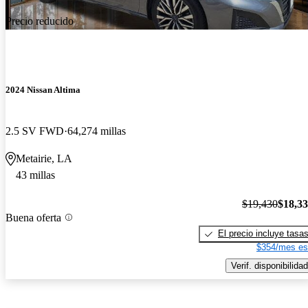
Precio reducido
2024 Nissan Altima
2.5 SV FWD
64,274 millas
Metairie, LA
43 millas
$19,430
$18,3
Buena oferta
El precio incluye tasa
$354/mes es
Verif. disponibilidad