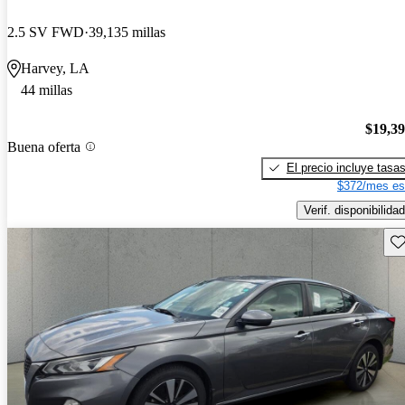
2.5 SV FWD
39,135 millas
Harvey, LA
44 millas
$19,3
Buena oferta
El precio incluye tasa
$372/mes es
Verif. disponibilidad
Gu