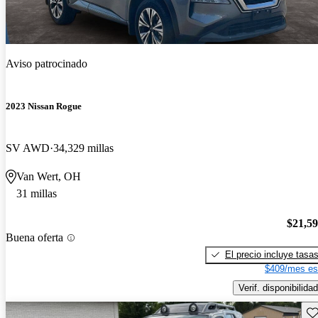
Aviso patrocinado
2023 Nissan Rogue
SV AWD
34,329 millas
Van Wert, OH
31 millas
$21,5
Buena oferta
El precio incluye tasa
$409/mes es
Verif. disponibilidad
Gu