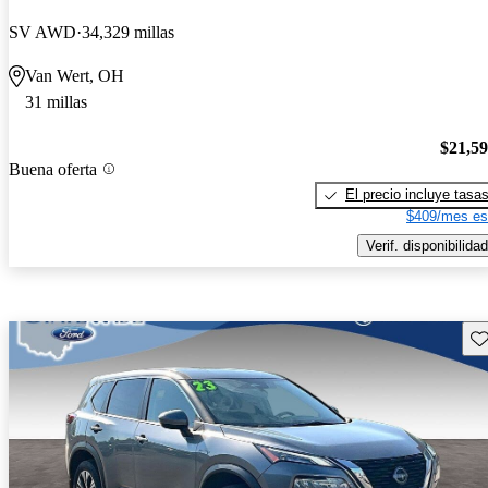
SV AWD
34,329 millas
Van Wert, OH
31 millas
$21,5
Buena oferta
El precio incluye tasa
$409/mes es
Verif. disponibilidad
Gu