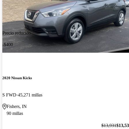
Precio reducido
-$400
2020 Nissan Kicks
S FWD
45,271 millas
Fishers, IN
90 millas
$13,931
$13,5