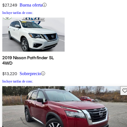
$27,249
Buena oferta
Incluye tarifas de conc.
2019 Nissan Pathfinder SL
4WD
$13,220
Sobreprecio
Incluye tarifas de conc.
Gu