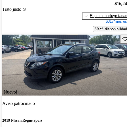
$16,2
Trato justo
El precio incluye tasa
$317/mes es
Verif. disponibilidad
Gu
¡Nuevo!
Aviso patrocinado
2019 Nissan Rogue Sport