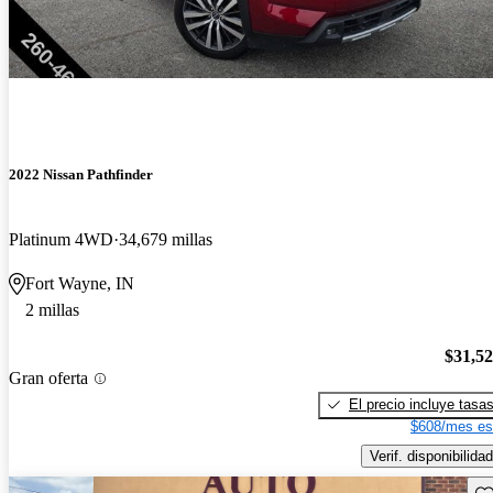
2022 Nissan Pathfinder
Platinum 4WD
34,679 millas
Fort Wayne, IN
2 millas
$31,5
Gran oferta
El precio incluye tasa
$608/mes es
Verif. disponibilidad
Gu