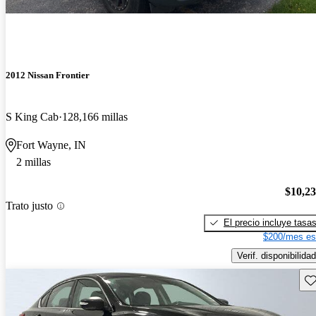
2012 Nissan Frontier
S King Cab
128,166 millas
Fort Wayne, IN
2 millas
$10,2
Trato justo
El precio incluye tasa
$200/mes es
Verif. disponibilidad
Gu