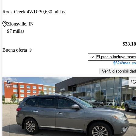
Rock Creek 4WD
30,630 millas
Zionsville, IN
97 millas
$33,1
Buena oferta
El precio incluye tasa
$624/mes es
Verif. disponibilidad
Gu