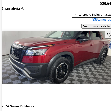
$20,6
Gran oferta
El precio incluye tasa
$388/mes es
Verif. disponibilidad
Gu
2024 Nissan Pathfinder