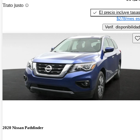
Trato justo
El precio incluye tasa
$278/mes es
Verif. disponibilidad
Gu
2020 Nissan Pathfinder