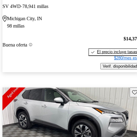
SV 4WD
78,941 millas
Michigan City, IN
98 millas
$14,3
Buena oferta
El precio incluye tasa
$280/mes es
Verif. disponibilidad
Gu