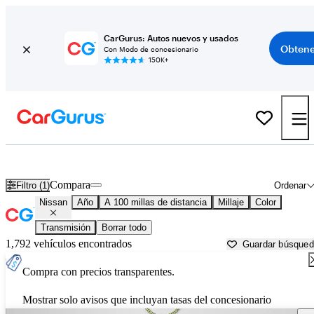
CarGurus: Autos nuevos y usados
Obtene
Con Modo de concesionario
150K+
Autos Nissan usados en venta cerca de
Fort Wayne, IN
Compara
Filtro (1)
Ordenar
Nissan
Año
A 100 millas de distancia
Millaje
Color
Transmisión
Borrar todo
1,792 vehículos encontrados
Guardar búsque
Compra con precios transparentes.
Mostrar solo avisos que incluyan tasas del concesionario