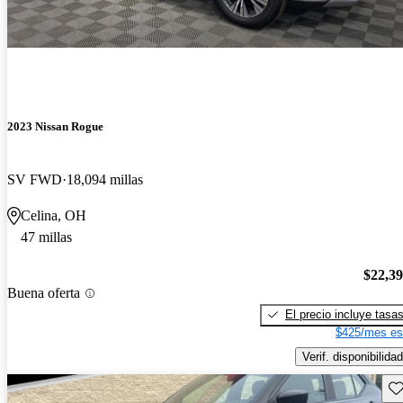
2023 Nissan Rogue
SV FWD
18,094 millas
Celina, OH
47 millas
$22,3
Buena oferta
El precio incluye tasa
$425/mes es
Verif. disponibilidad
Gu