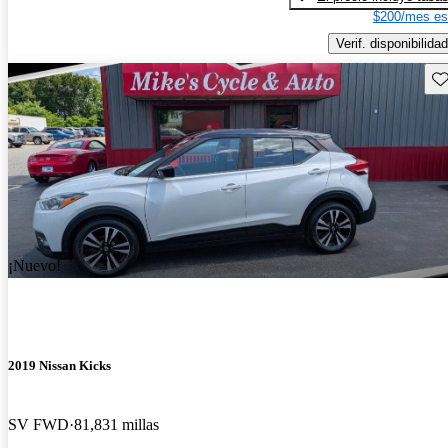
$200/mes es
Verif. disponibilidad
Gu
¡Nuevo!
2019 Nissan Kicks
SV FWD
81,831 millas