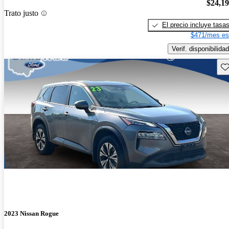
$24,1
Trato justo
El precio incluye tasa
$471/mes es
Verif. disponibilidad
Gu
2023 Nissan Rogue