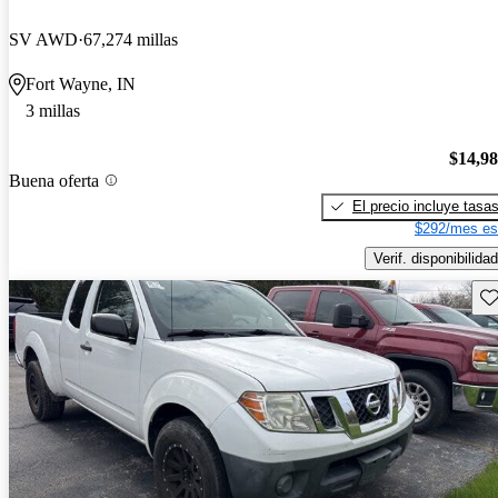
SV AWD
67,274 millas
Fort Wayne, IN
3 millas
$14,9
Buena oferta
El precio incluye tasa
$292/mes es
Verif. disponibilidad
Gu