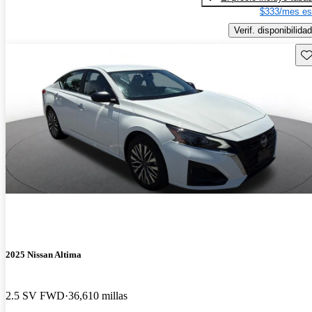
$333/mes es
Verif. disponibilidad
Gu
2025 Nissan Altima
2.5 SV FWD
36,610 millas