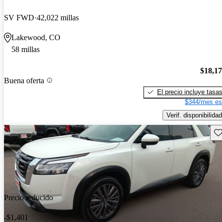
SV FWD
42,022 millas
Lakewood, CO
58 millas
$18,1
Buena oferta
El precio incluye tasa
$344/mes es
Verif. disponibilidad
Gu
Precio reducido
-$1,401