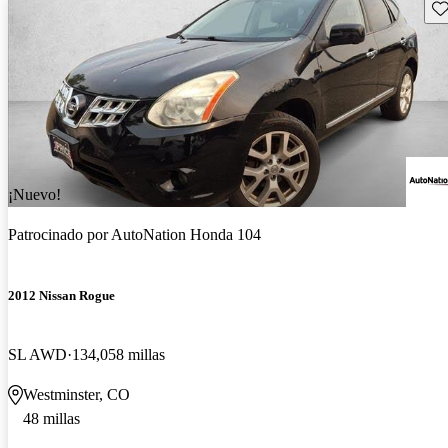
Gu
¡Nuevo!
Patrocinado por
AutoNation Honda 104
2012 Nissan Rogue
SL AWD
134,058 millas
Westminster, CO
48 millas