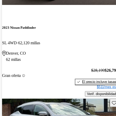
2023 Nissan Pathfinder
SL 4WD
62,120 millas
Denver, CO
62 millas
$28,199
$26,7
Gran oferta
El precio incluye tasa
$511/mes es
Verif. disponibilidad
Gu