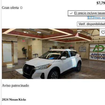
$7,7
Gran oferta
El precio incluye tasa
$153/mes es
Verif. disponibilidad
Gu
Aviso patrocinado
2024 Nissan Kicks