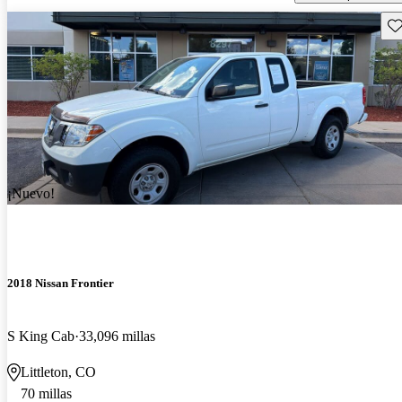
Gu
¡Nuevo!
2018 Nissan Frontier
S King Cab
33,096 millas
Littleton, CO
70 millas