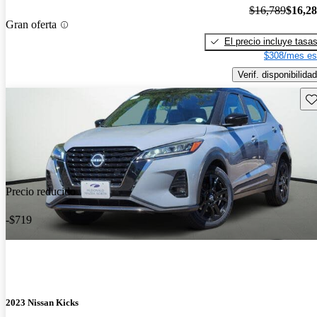
$16,789
$16,2
Gran oferta
El precio incluye tasa
$308/mes es
Verif. disponibilidad
Gu
Precio reducido
-$719
2023 Nissan Kicks