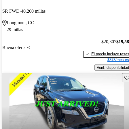
SR FWD
40,260 millas
Longmont, CO
29 millas
$20,307
$19,5
Buena oferta
El precio incluye tasa
$373/mes es
Verif. disponibilidad
Gu