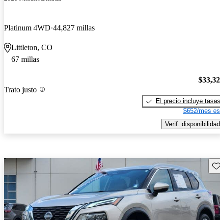
Platinum 4WD
44,827 millas
Littleton, CO
67 millas
$33,3
Trato justo
El precio incluye tasa
$652/mes es
Verif. disponibilidad
Gu