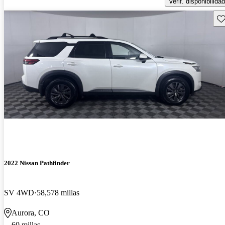
Verif. disponibilidad
Gu
2022 Nissan Pathfinder
SV 4WD
58,578 millas
Aurora, CO
60 millas