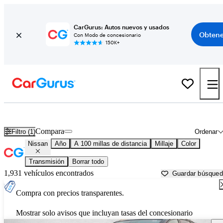
CarGurus: Autos nuevos y usados
Obtene
Con Modo de concesionario
150K+
Autos Nissan usados en venta cerca de
Fort Collins, CO
Compara
Filtro (1)
Ordenar
Nissan
Año
A 100 millas de distancia
Millaje
Color
Transmisión
Borrar todo
1,931 vehículos encontrados
Guardar búsque
Compra con precios transparentes.
Mostrar solo avisos que incluyan tasas del concesionario