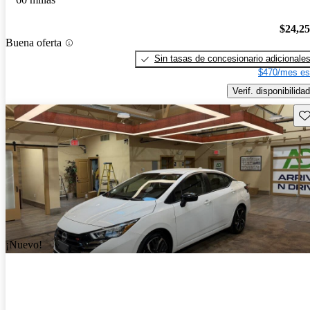
$24,2
Buena oferta
Sin tasas de concesionario adicionale
$470/mes es
Verif. disponibilidad
Gu
¡Nuevo!