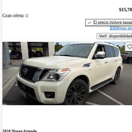
$15,7
Gran oferta
El precio incluye tasa
$309/mes es
Verif. disponibilidad
Gu
¡Nuevo!
2020 Nissan Armada