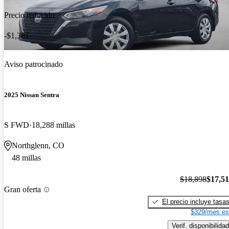
Precio reducido
-$1,381
Aviso patrocinado
2025 Nissan Sentra
S FWD
18,288 millas
Northglenn, CO
48 millas
$18,898
$17,5
Gran oferta
El precio incluye tasa
$329/mes es
Verif. disponibilidad