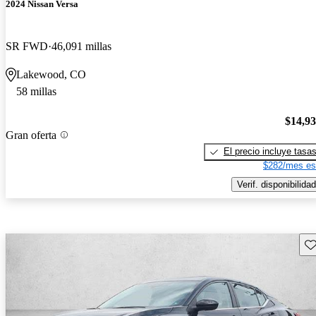
2024 Nissan Versa
SR FWD
46,091 millas
Lakewood, CO
58 millas
$14,9
Gran oferta
El precio incluye tasa
$282/mes es
Verif. disponibilidad
Gu