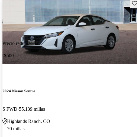
Gu
Precio reducido
-$500
2024 Nissan Sentra
S FWD
55,139 millas
Highlands Ranch, CO
70 millas