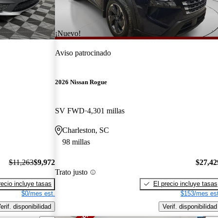
¡Nuevo!
Aviso patrocinado
2026 Nissan Rogue
SV FWD
4,301 millas
Charleston, SC
98 millas
$11,263
$9,972
$27,42
Trato justo
recio incluye tasas
El precio incluye tasas
$0/mes est.
$153/mes est
erif. disponibilidad
Verif. disponibilidad