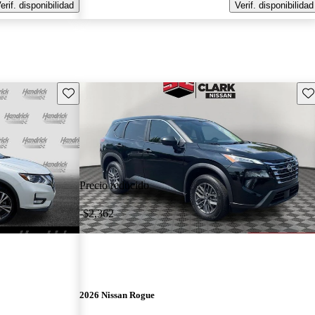
erif. disponibilidad
Verif. disponibilidad
Guarda este Aviso
Gu
Precio reducido
-$2,362
2026 Nissan Rogue