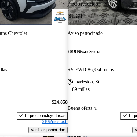
Precio reducido
-$1,291
rns Chevrolet
Aviso patrocinado
2019 Nissan Sentra
llas
SV FWD
86,934 millas
Charleston, SC
89 millas
$24,858
Buena oferta
El precio incluye tasas
El p
$106/mes est.
Verif. disponibilidad
V