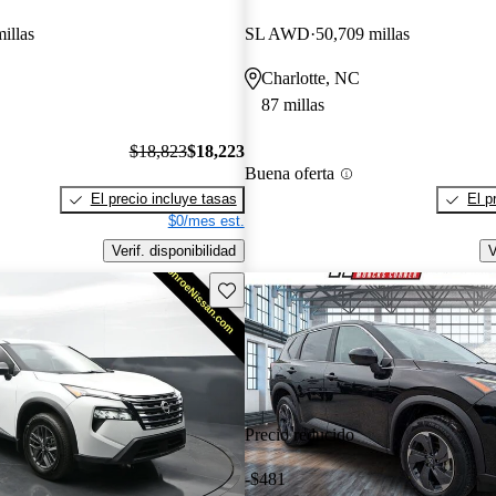
illas
SL AWD
50,709 millas
Charlotte, NC
87 millas
$18,823
$18,223
Buena oferta
El precio incluye tasas
El p
$0/mes est.
Verif. disponibilidad
V
Guarda este Aviso
Precio reducido
-$481