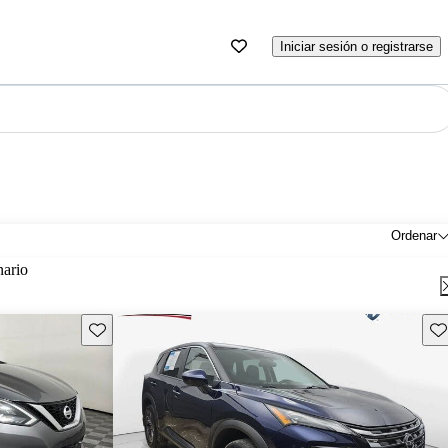
Iniciar sesión o registrarse
Ordenar
nario
Guarda este Aviso
Gu