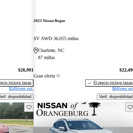
2023 Nissan Rogue
SV AWD
36,055 millas
Charlotte, NC
87 millas
$26,991
$22,49
Gran oferta
recio incluye tasas
El precio incluye tasas
$145/mes est.
$64/mes est
erif. disponibilidad
Verif. disponibilidad
Guarda este Aviso
Gu