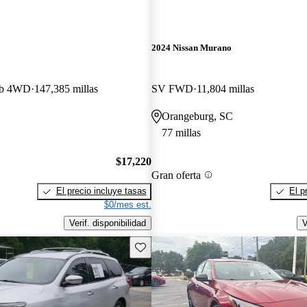
2024 Nissan Murano
ab 4WD
147,385 millas
SV FWD
11,804 millas
Orangeburg, SC
77 millas
$17,220
Gran oferta
El precio incluye tasas
El p
$0/mes est.
Verif. disponibilidad
V
Guarda este Aviso