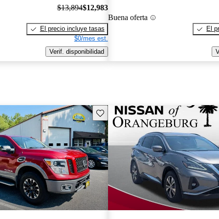
$13,894
$12,983
Buena oferta
El precio incluye tasas
El p
$0/mes est.
Verif. disponibilidad
V
Guarda este Aviso