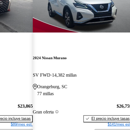
2024 Nissan Murano
SV FWD
14,382 millas
Orangeburg, SC
77 millas
$23,865
$26,75
Gran oferta
recio incluye tasas
El precio incluye tasas
$89/mes est.
$141/mes est