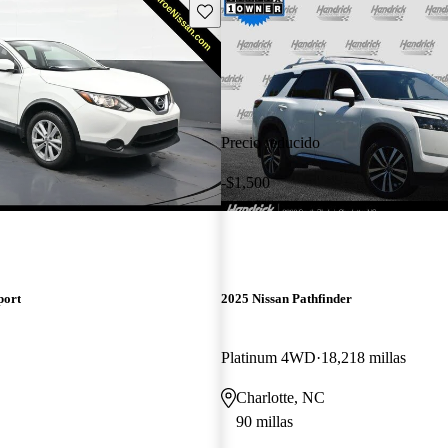
Guarda este Aviso
Precio reducido
-$1,500
port
2025 Nissan Pathfinder
Platinum 4WD
18,218 millas
Charlotte, NC
90 millas