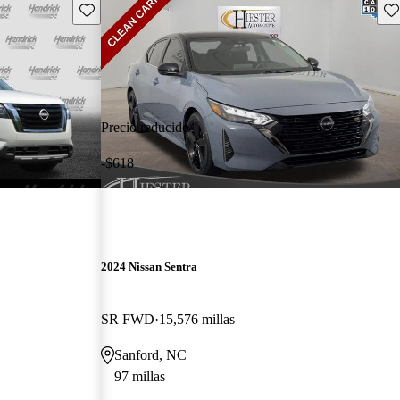
Guarda este Aviso
Gu
Precio reducido
-$618
2024 Nissan Sentra
SR FWD
15,576 millas
Sanford, NC
97 millas