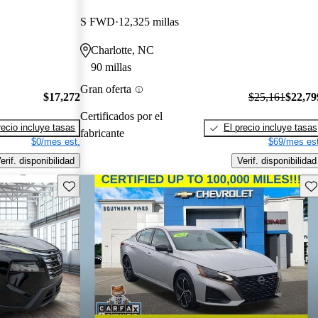
S FWD
12,325 millas
Charlotte, NC
90 millas
Gran oferta
$17,272
$25,161
$22,79
Certificados por el
recio incluye tasas
El precio incluye tasas
fabricante
$0/mes est.
$69/mes est
erif. disponibilidad
Verif. disponibilidad
Guarda este Aviso
Gu