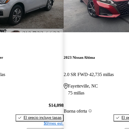
er
2023 Nissan Altima
las
2.0 SR FWD
42,735 millas
Fayetteville, NC
75 millas
$14,098
Buena oferta
El precio incluye tasas
El p
$0/mes est.