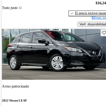
$16,2
Trato justo
El precio incluye tasa
$0/mes es
Verif. disponibilidad
Gu
Aviso patrocinado
2022 Nissan LEAF