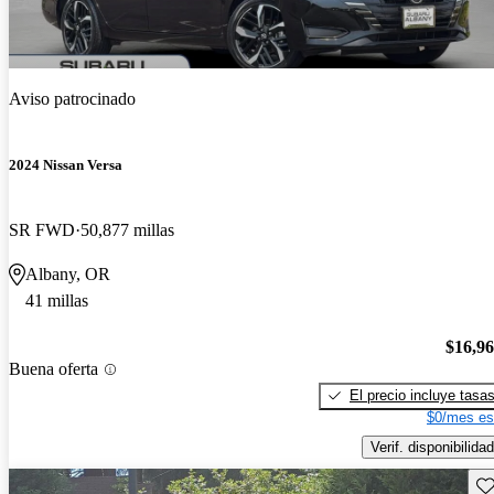
Aviso patrocinado
2024 Nissan Versa
SR FWD
50,877 millas
Albany, OR
41 millas
$16,9
Buena oferta
El precio incluye tasa
$0/mes es
Verif. disponibilidad
Gu