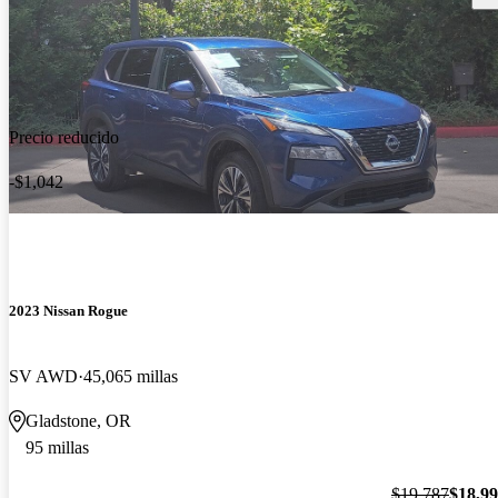
Precio reducido
-$1,042
2023 Nissan Rogue
SV AWD
45,065 millas
Gladstone, OR
95 millas
$19,787
$18,9