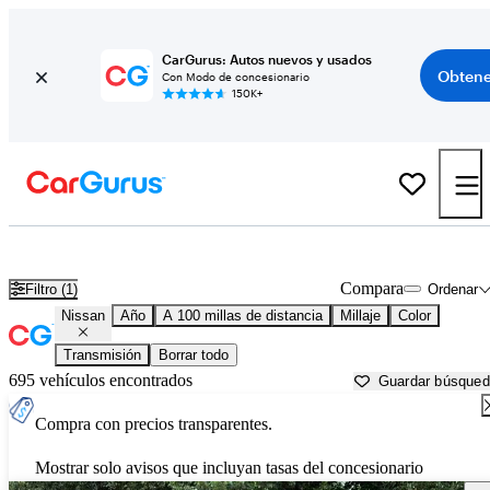
CarGurus: Autos nuevos y usados
Obtene
Con Modo de concesionario
150K+
Autos Nissan usados en venta cerca de
Eugene, OR
Compara
Filtro (1)
Ordenar
Nissan
Año
A 100 millas de distancia
Millaje
Color
Transmisión
Borrar todo
695 vehículos encontrados
Guardar búsque
Compra con precios transparentes.
Mostrar solo avisos que incluyan tasas del concesionario