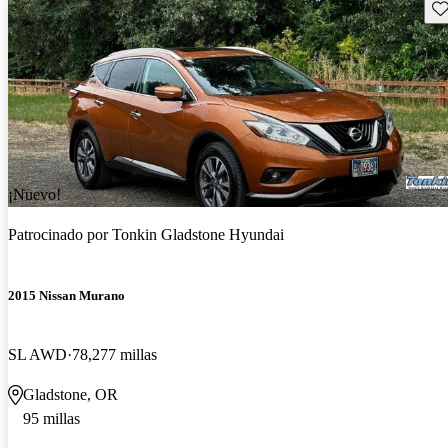
Gu
¡Nuevo!
Patrocinado por
Tonkin Gladstone Hyundai
2015 Nissan Murano
SL AWD
78,277 millas
Gladstone, OR
95 millas