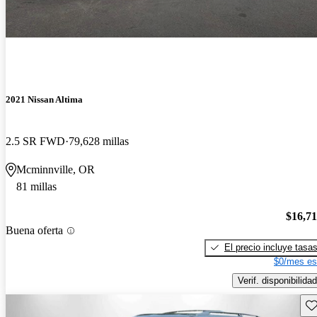
2021 Nissan Altima
2.5 SR FWD
79,628 millas
Mcminnville, OR
81 millas
$16,7
Buena oferta
El precio incluye tasa
$0/mes es
Verif. disponibilidad
Gu