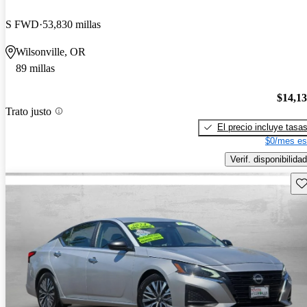
S FWD
53,830 millas
Wilsonville, OR
89 millas
$14,1
Trato justo
El precio incluye tasa
$0/mes es
Verif. disponibilidad
Gu