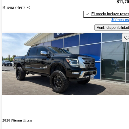
$11,7
Buena oferta
El precio incluye tasa
$0/mes es
Verif. disponibilidad
Gu
2020 Nissan Titan