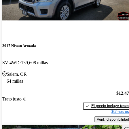
2017 Nissan Armada
SV 4WD
139,608 millas
Salem, OR
64 millas
$12,4
Trato justo
El precio incluye tasa
$0/mes es
Verif. disponibilidad
Gu