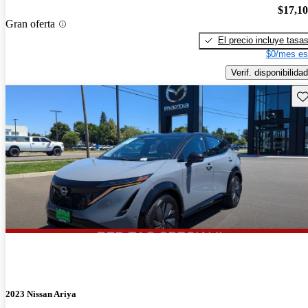
$17,1
Gran oferta
El precio incluye tasa
$0/mes es
Verif. disponibilidad
Gu
2023 Nissan Ariya