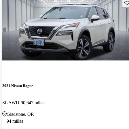
Gu
2021 Nissan Rogue
SL AWD
90,647 millas
Gladstone, OR
94 millas