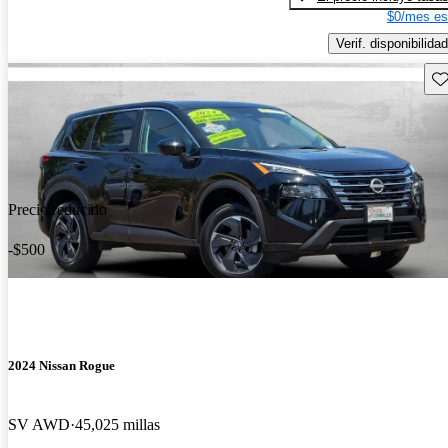
$0/mes es
Verif. disponibilidad
Gu
Precio reducido
-$500
2024 Nissan Rogue
SV AWD
45,025 millas