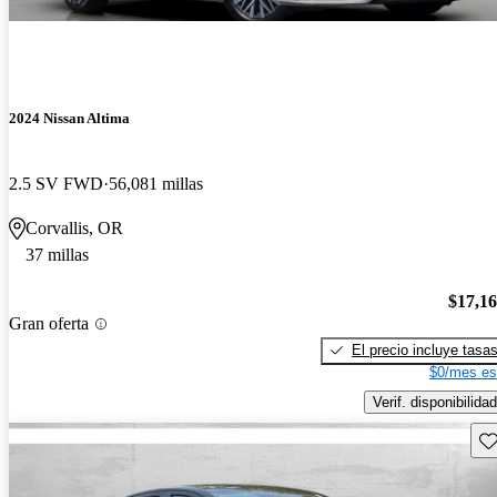
2024 Nissan Altima
2.5 SV FWD
56,081 millas
Corvallis, OR
37 millas
$17,1
Gran oferta
El precio incluye tasa
$0/mes es
Verif. disponibilidad
Gu