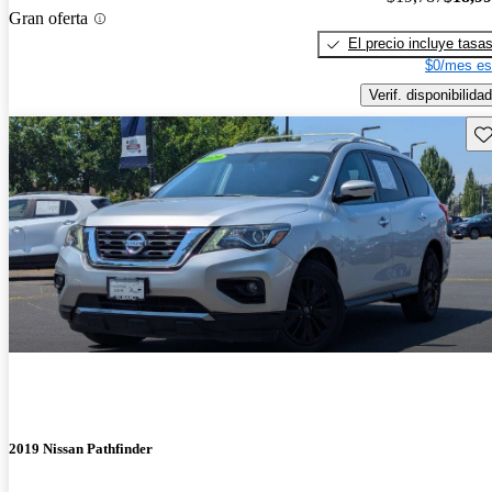
Gran oferta
El precio incluye tasa
$0/mes es
Verif. disponibilidad
Gu
2019 Nissan Pathfinder