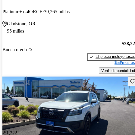
Platinum+ e-4ORCE
39,265 millas
Gladstone, OR
95 millas
$28,2
Buena oferta
El precio incluye tasa
$58/mes es
Verif. disponibilidad
Gu
Precio reducido
-$1,222