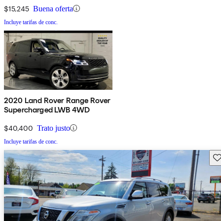
$15,245
Buena oferta
Incluye tarifas de conc.
2020 Land Rover Range Rover
Supercharged LWB 4WD
$40,400
Trato justo
Incluye tarifas de conc.
Gu