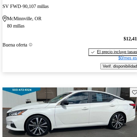
SV FWD
90,107 millas
McMinnville, OR
80 millas
$12,4
Buena oferta
El precio incluye tasa
$0/mes es
Verif. disponibilidad
Gu