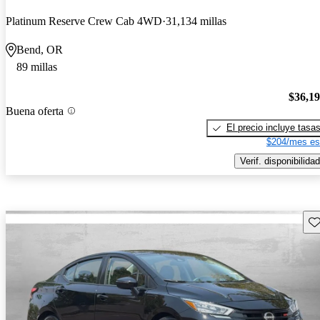
Platinum Reserve Crew Cab 4WD
31,134 millas
Bend, OR
89 millas
$36,1
Buena oferta
El precio incluye tasa
$204/mes es
Verif. disponibilidad
Gu