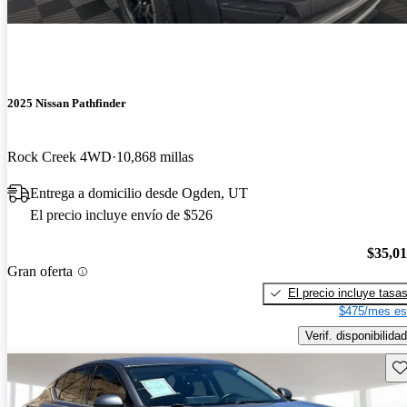
2025 Nissan Pathfinder
Rock Creek 4WD
10,868 millas
Entrega a domicilio desde Ogden, UT
El precio incluye envío de $526
$35,0
Gran oferta
El precio incluye tasa
$475/mes es
Verif. disponibilidad
Gu