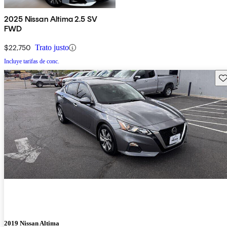
2025 Nissan Altima 2.5 SV
FWD
$22,750
Trato justo
Incluye tarifas de conc.
Gu
2019 Nissan Altima