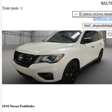
$22,7
Trato justo
El precio incluye tasa
$248/mes es
Verif. disponibilidad
Gu
2018 Nissan Pathfinder