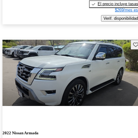
El precio incluye tasa
$269/mes es
Verif. disponibilidad
Gu
2022 Nissan Armada