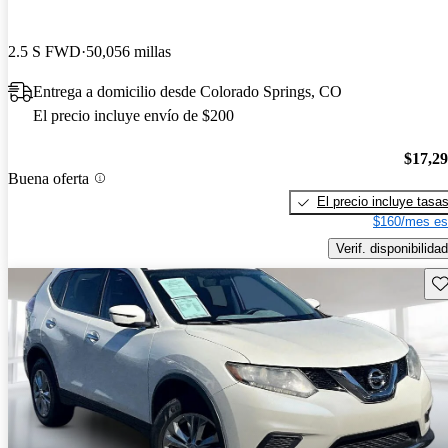
2.5 S FWD
50,056 millas
Entrega a domicilio desde Colorado Springs, CO
El precio incluye envío de $200
$17,2
Buena oferta
El precio incluye tasa
$160/mes es
Verif. disponibilidad
Gu