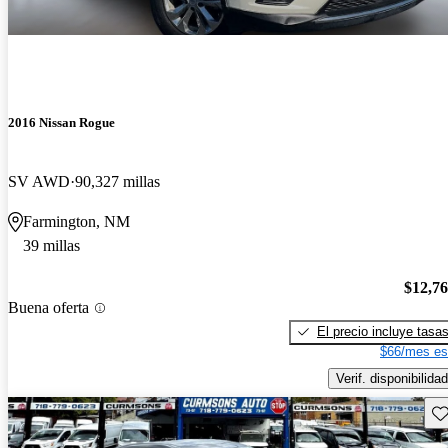
2016 Nissan Rogue
SV AWD
90,327 millas
Farmington, NM
39 millas
$12,7
Buena oferta
El precio incluye tasa
$66/mes es
Verif. disponibilidad
Gu