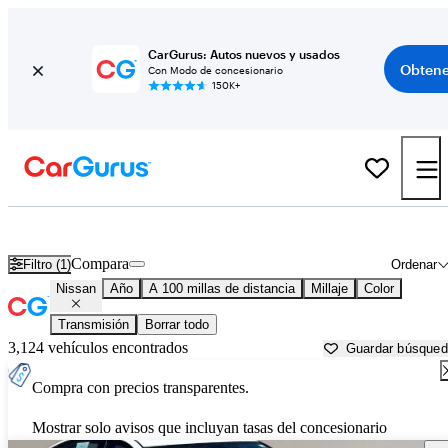
CarGurus: Autos nuevos y usados
Obtene
Con Modo de concesionario
150K+
Autos Nissan usados en venta cerca de
Durango, CO
Compara
Filtro (1)
Ordenar
Nissan
Año
A 100 millas de distancia
Millaje
Color
Transmisión
Borrar todo
3,124 vehículos encontrados
Guardar búsque
Compra con precios transparentes.
Mostrar solo avisos que incluyan tasas del concesionario