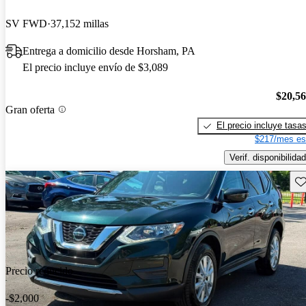
SV FWD
37,152 millas
Entrega a domicilio desde Horsham, PA
El precio incluye envío de $3,089
$20,5
Gran oferta
El precio incluye tasa
$217/mes es
Verif. disponibilidad
Gu
Precio reducido
-$2,000