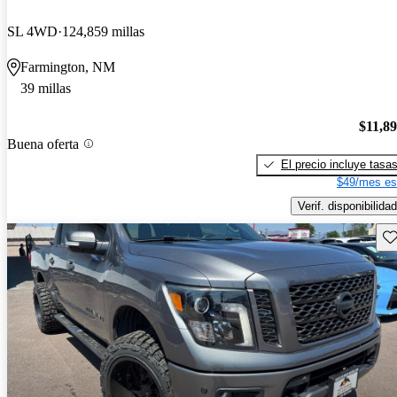
SL 4WD
124,859 millas
Farmington, NM
39 millas
$11,8
Buena oferta
El precio incluye tasa
$49/mes es
Verif. disponibilidad
Gu