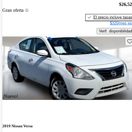
$26,5
Gran oferta
El precio incluye tasa
$320/mes es
Verif. disponibilidad
Gu
¡Nuevo!
2019 Nissan Versa