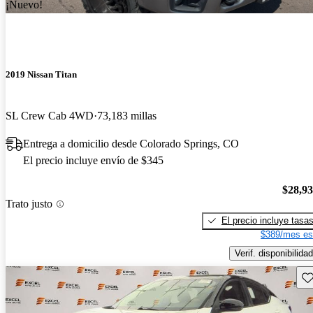
¡Nuevo!
2019 Nissan Titan
SL Crew Cab 4WD
73,183 millas
Entrega a domicilio desde Colorado Springs, CO
El precio incluye envío de $345
$28,9
Trato justo
El precio incluye tasa
$389/mes es
Verif. disponibilidad
Gu