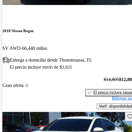
2018 Nissan Rogue
SV AWD
66,440 millas
Entrega a domicilio desde Thonotosassa, FL
El precio incluye envío de $1,611
$14,805
$12,8
Gran oferta
El precio incluye tasa
$66/mes es
Verif. disponibilidad
Gu