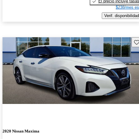
El precio incluye tasa
$238/mes es
Verif. disponibilidad
Gu
2020 Nissan Maxima