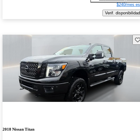
$240/mes es
Verif. disponibilidad
Gu
2018 Nissan Titan