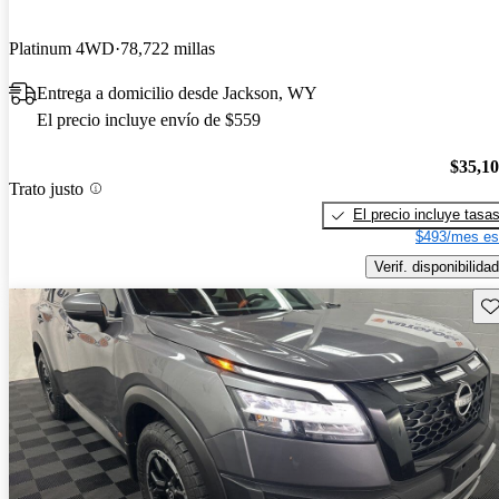
Platinum 4WD
78,722 millas
Entrega a domicilio desde Jackson, WY
El precio incluye envío de $559
$35,1
Trato justo
El precio incluye tasa
$493/mes es
Verif. disponibilidad
Gu