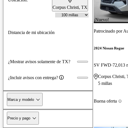
Corpus Christi, TX
¡Nuevo!
Patrocinado por
Au
Distancia de mi ubicación
2024 Nissan Rogue
¿Mostrar avisos solamente de TX?
SV FWD
72,013 m
Corpus Christi,
¿Incluir avisos con entrega?
5 millas
Marca y modelo
Buena oferta
Precio y pago