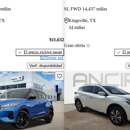
millas
SL FWD
14,437 millas
 TX
Kingsville, TX
34 millas
$11,632
Gran oferta
El precio incluye tasas
El p
$225/mes est.
Verif. disponibilidad
V
Guarda este Aviso