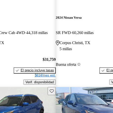
2024 Nissan Versa
e Crew Cab 4WD
44,318 millas
SR FWD
60,260 millas
 TX
Corpus Christi, TX
5 millas
$31,759
Buena oferta
El precio incluye tasas
El p
$614/mes est.
Verif. disponibilidad
V
Guarda este Aviso