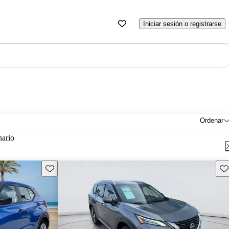
Iniciar sesión o registrarse
Ordenar
nario
Guarda este Aviso
Gu