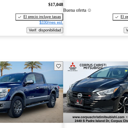
$17,048
Buena oferta
El precio incluye tasas
El p
$330/mes est.
Verif. disponibilidad
V
Guarda este Aviso