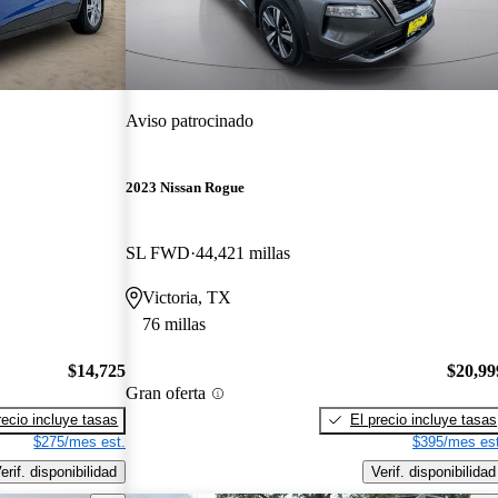
Aviso patrocinado
2023 Nissan Rogue
SL FWD
44,421 millas
Victoria, TX
76 millas
$14,725
$20,99
Gran oferta
recio incluye tasas
El precio incluye tasas
$275/mes est.
$395/mes est
erif. disponibilidad
Verif. disponibilidad