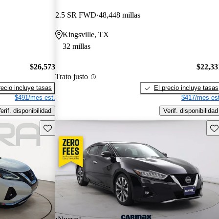
2.5 SR FWD
48,448 millas
Kingsville, TX
32 millas
$26,573
$22,33
Trato justo
recio incluye tasas
El precio incluye tasas
$491/mes est.
$417/mes est
erif. disponibilidad
Verif. disponibilidad
Guarda este Aviso
Gu