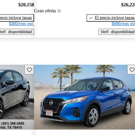
$20,158
$26,22
Gran oferta
recio incluye tasas
El precio incluye tasas
$380/mes est.
$486/mes est
erif. disponibilidad
Verif. disponibilidad
Guarda este Aviso
Gu