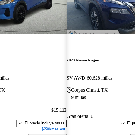
2023 Nissan Rogue
illas
SV AWD
60,628 millas
 TX
Corpus Christi, TX
9 millas
$15,113
Gran oferta
El precio incluye tasas
El p
$290/mes est.