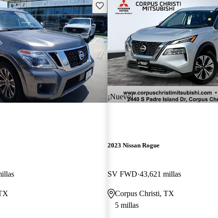
Guarda este Aviso
¡Nuevo!
2023 Nissan Rogue
illas
SV FWD
43,621 millas
 TX
Corpus Christi, TX
5 millas