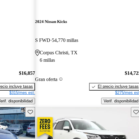
2024 Nissan Kicks
S FWD
54,770 millas
Corpus Christi, TX
6 millas
$16,857
$14,72
Gran oferta
recio incluye tasas
El precio incluye tasas
$315/mes est.
$275/mes est
erif. disponibilidad
Verif. disponibilidad
Guarda este Aviso
Gu