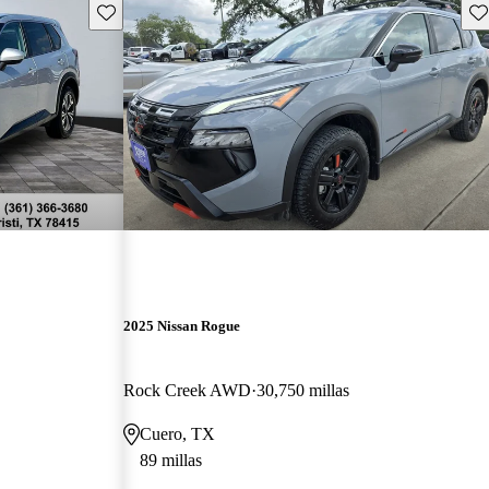
Guarda este Aviso
Gu
2025 Nissan Rogue
Rock Creek AWD
30,750 millas
Cuero, TX
89 millas