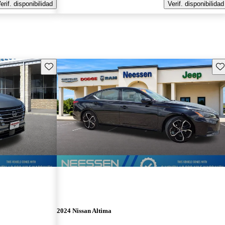
erif. disponibilidad
Verif. disponibilidad
Guarda este Aviso
Gu
2024 Nissan Altima