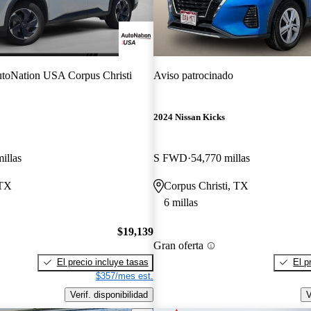
toNation USA Corpus Christi
Aviso patrocinado
2024 Nissan Kicks
illas
S FWD
54,770 millas
 TX
Corpus Christi, TX
6 millas
$19,139
Gran oferta
El precio incluye tasas
El p
$357/mes est.
Verif. disponibilidad
V