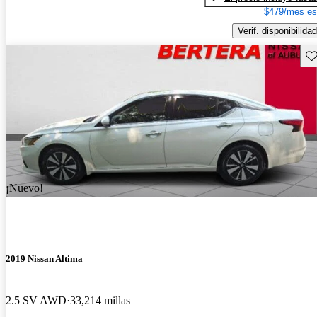
$479/mes es
Verif. disponibilidad
Gu
¡Nuevo!
2019 Nissan Altima
2.5 SV AWD
33,214 millas