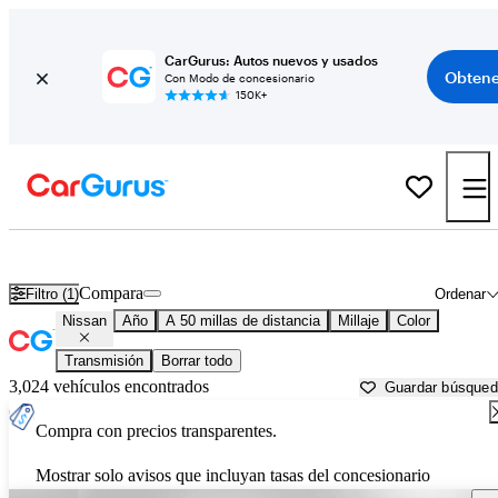
CarGurus: Autos nuevos y usados
Obtene
Con Modo de concesionario
150K+
Autos Nissan usados en venta cerca de
Boston, MA
Compara
Filtro (1)
Ordenar
Nissan
Año
A 50 millas de distancia
Millaje
Color
Transmisión
Borrar todo
3,024 vehículos encontrados
Guardar búsque
Compra con precios transparentes.
Mostrar solo avisos que incluyan tasas del concesionario