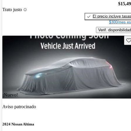
$15,4
Trato justo
El precio incluye tasa
$300/mes es
Verif. disponibilidad
Gu
¡Nuevo!
Aviso patrocinado
2024 Nissan Altima