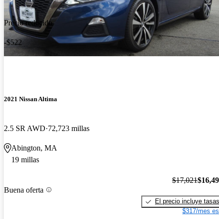
Precio reducido
-$522
2021 Nissan Altima
2.5 SR AWD
72,723 millas
Abington, MA
19 millas
$17,021
$16,4
Buena oferta
El precio incluye tasa
$317/mes es