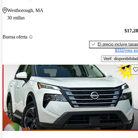
Westborough, MA
30 millas
$17,2
Buena oferta
El precio incluye tasa
$332/mes es
Verif. disponibilidad
Gu