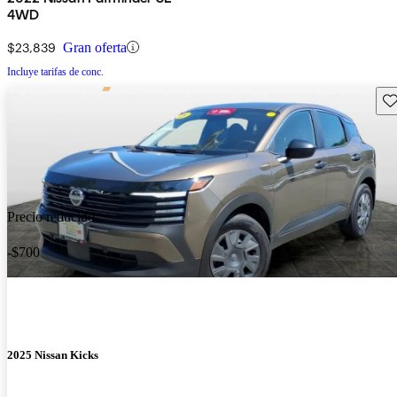
4WD
$23,839
Gran oferta
Incluye tarifas de conc.
Gu
Precio reducido
-$700
2025 Nissan Kicks