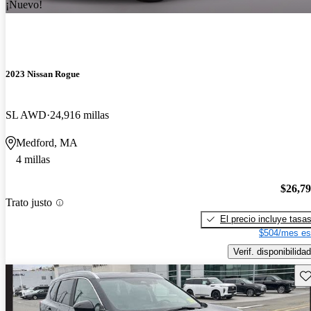
¡Nuevo!
2023 Nissan Rogue
SL AWD
24,916 millas
Medford, MA
4 millas
$26,7
Trato justo
El precio incluye tasa
$504/mes es
Verif. disponibilidad
Gu