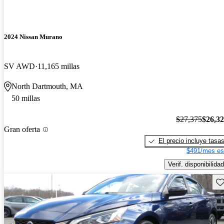
2024 Nissan Murano
SV AWD
11,165 millas
North Dartmouth, MA
50 millas
$27,375
$26,3
Gran oferta
El precio incluye tasa
$491/mes es
Verif. disponibilidad
Gu