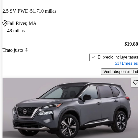
2.5 SV FWD
51,710 millas
Fall River, MA
48 millas
$19,8
Trato justo
El precio incluye tasa
$371/mes es
Verif. disponibilidad
Gu