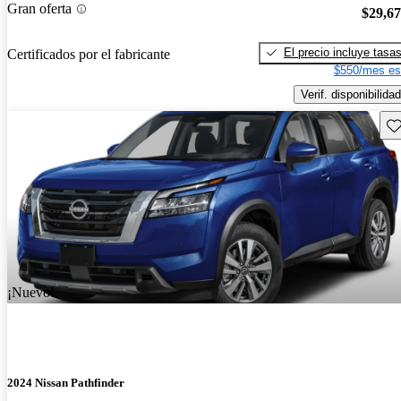
Gran oferta
$29,6
El precio incluye tasa
Certificados por el fabricante
$550/mes es
Verif. disponibilidad
Gu
¡Nuevo!
2024 Nissan Pathfinder