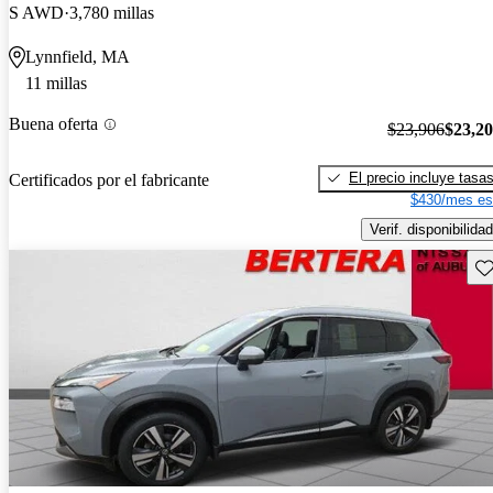
S AWD
3,780 millas
Lynnfield, MA
11 millas
Buena oferta
$23,906
$23,2
El precio incluye tasa
Certificados por el fabricante
$430/mes es
Verif. disponibilidad
Gu