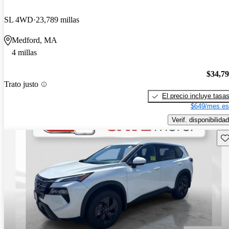
SL 4WD
23,789 millas
Medford, MA
4 millas
$34,7
Trato justo
El precio incluye tasa
$649/mes es
Verif. disponibilidad
Gu