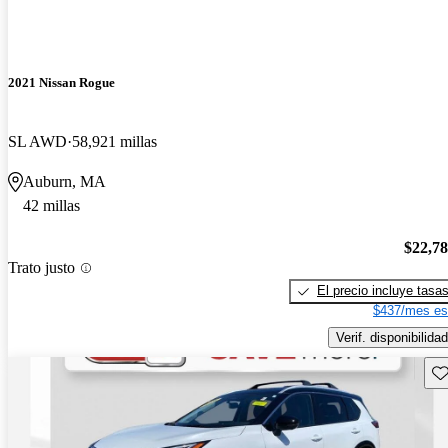
2021 Nissan Rogue
SL AWD
58,921 millas
Auburn, MA
42 millas
$22,7
Trato justo
El precio incluye tasa
$437/mes es
Verif. disponibilidad
Gu