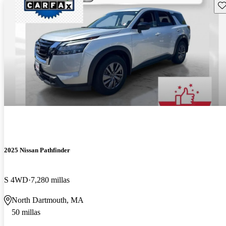
Gu
2025 Nissan Pathfinder
S 4WD
7,280 millas
North Dartmouth, MA
50 millas