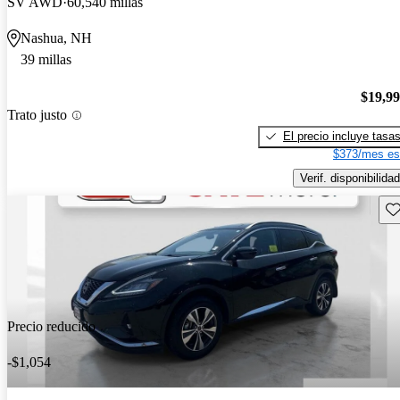
SV AWD
60,540 millas
Nashua, NH
39 millas
$19,9
Trato justo
El precio incluye tasa
$373/mes es
Verif. disponibilidad
Gu
Precio reducido
-$1,054