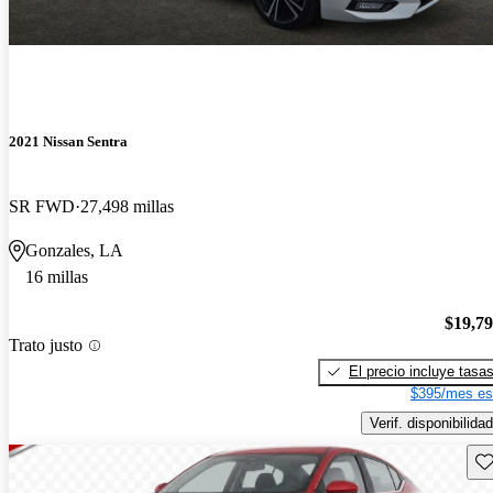
2021 Nissan Sentra
SR FWD
27,498 millas
Gonzales, LA
16 millas
$19,7
Trato justo
El precio incluye tasa
$395/mes es
Verif. disponibilidad
Gu