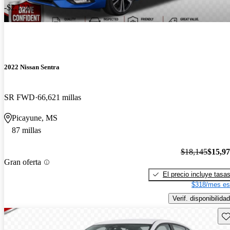
-$2,172
2022 Nissan Sentra
SR FWD
66,621 millas
Picayune, MS
87 millas
$18,145
$15,9
Gran oferta
El precio incluye tasa
$318/mes es
Verif. disponibilidad
Gu