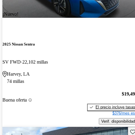
¡Nuevo!
2025 Nissan Sentra
SV FWD
22,102 millas
Harvey, LA
74 millas
$19,4
Buena oferta
El precio incluye tasa
$376/mes es
Verif. disponibilidad
Gu