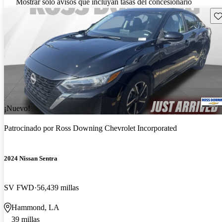
Mostrar solo avisos que incluyan tasas del concesionario
Gu
¡Nuevo!
Patrocinado por
Ross Downing Chevrolet Incorporated
2024 Nissan Sentra
SV FWD
56,439 millas
Hammond, LA
39 millas