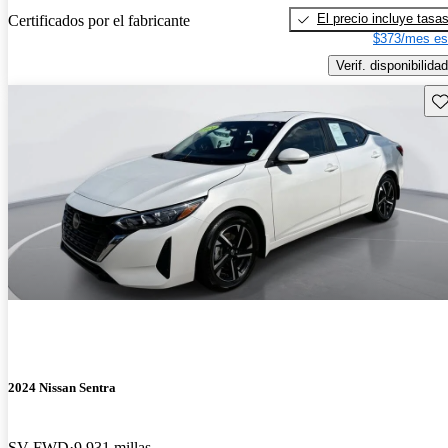
El precio incluye tasa
Certificados por el fabricante
$373/mes es
Verif. disponibilidad
Gu
2024 Nissan Sentra
SV FWD
9,931 millas