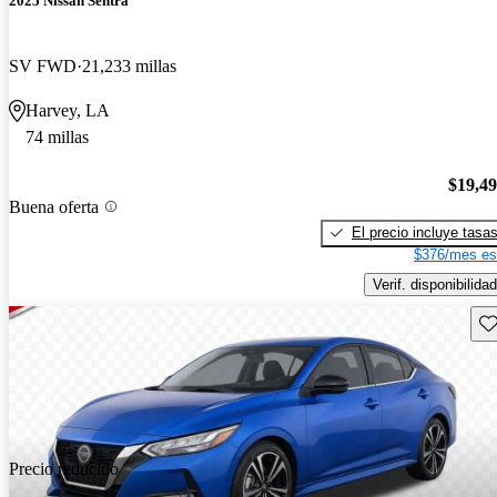
2025 Nissan Sentra
SV FWD
21,233 millas
Harvey, LA
74 millas
$19,4
Buena oferta
El precio incluye tasa
$376/mes es
Verif. disponibilidad
Gu
Precio reducido