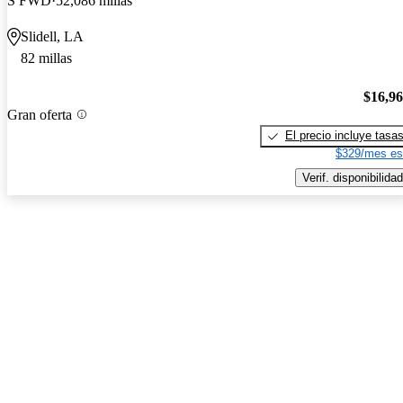
S FWD
52,086 millas
Slidell, LA
82 millas
$16,9
Gran oferta
El precio incluye tasa
$329/mes es
Verif. disponibilidad