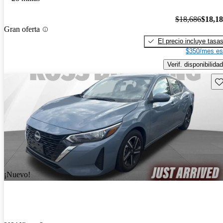
$18,686
$18,1
Gran oferta
El precio incluye tasa
$350/mes es
Verif. disponibilidad
Gu
¡Nuevo!