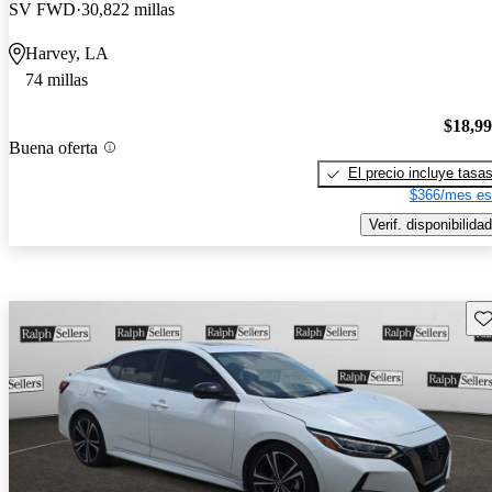
SV FWD
30,822 millas
Harvey, LA
74 millas
$18,9
Buena oferta
El precio incluye tasa
$366/mes es
Verif. disponibilidad
Gu