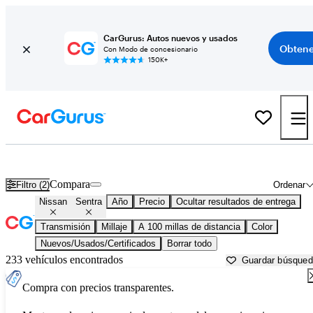
CarGurus: Autos nuevos y usados
Obtene
Con Modo de concesionario
150K+
Nissan Sentra usados en venta cerca de
Baton Rouge, LA
Compara
Filtro (2)
Ordenar
Nissan
Sentra
Año
Precio
Ocultar resultados de entrega
Transmisión
Millaje
A 100 millas de distancia
Color
Nuevos/Usados/Certificados
Borrar todo
233 vehículos encontrados
Guardar búsque
Compra con precios transparentes.