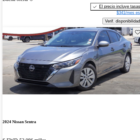
El precio incluye tasa
$341/mes es
Verif. disponibilidad
Gu
2024 Nissan Sentra