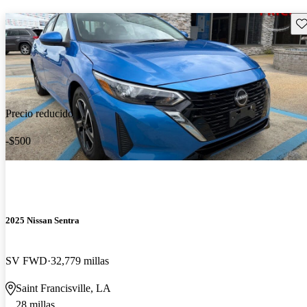
Gu
Precio reducido
-$500
2025 Nissan Sentra
SV FWD
32,779 millas
Saint Francisville, LA
28 millas