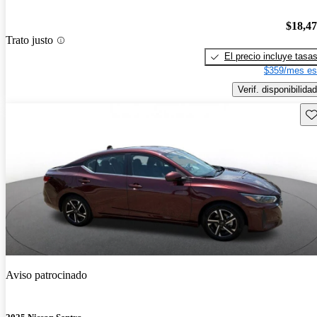
$18,4
Trato justo
El precio incluye tasa
$359/mes es
Verif. disponibilidad
Gu
Aviso patrocinado