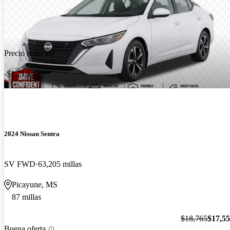
Precio reducido
-$1,213
2024 Nissan Sentra
SV FWD
63,205 millas
Picayune, MS
87 millas
$18,765
$17,5
Buena oferta