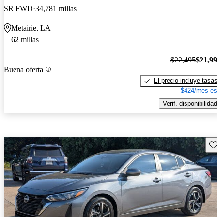
SR FWD
34,781 millas
Metairie, LA
62 millas
$22,495
$21,9
Buena oferta
El precio incluye tasa
$424/mes es
Verif. disponibilidad
Gu