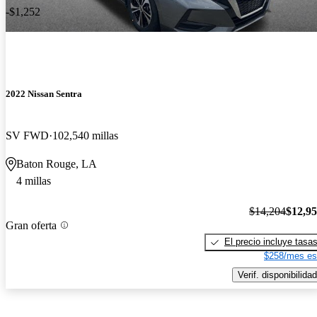
-$1,252
2022 Nissan Sentra
SV FWD
102,540 millas
Baton Rouge, LA
4 millas
$14,204
$12,9
Gran oferta
El precio incluye tasa
$258/mes es
Verif. disponibilidad