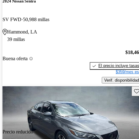
2024 Nissan Sentra
SV FWD
50,988 millas
Hammond, LA
39 millas
$18,4
Buena oferta
El precio incluye tasa
$359/mes es
Verif. disponibilidad
Gu
Precio reducido