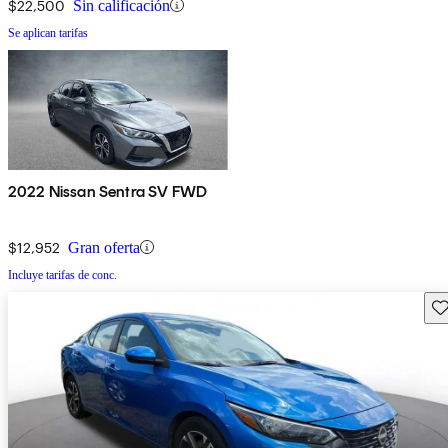
$22,500
Sin calificación
Se aplican tarifas
2022 Nissan Sentra SV FWD
$12,952
Gran oferta
Incluye tarifas de conc.
Gu