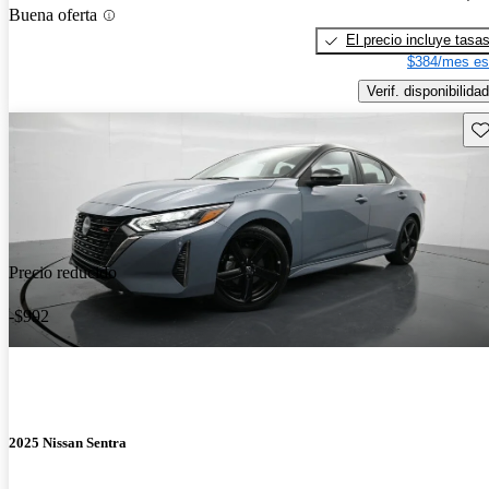
Buena oferta
El precio incluye tasa
$384/mes es
Verif. disponibilidad
Gu
Precio reducido
-$992
2025 Nissan Sentra