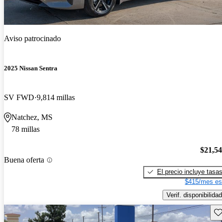
Aviso patrocinado
2025 Nissan Sentra
SV FWD
9,814 millas
Natchez, MS
78 millas
$21,5
Buena oferta
El precio incluye tasa
$415/mes es
Verif. disponibilidad
Gu