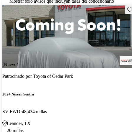
Mostrar solo avisos que incluyan tasas del concesionario
Gu
¡Nuevo!
Patrocinado por
Toyota of Cedar Park
2024 Nissan Sentra
SV FWD
48,434 millas
Leander, TX
20 millas