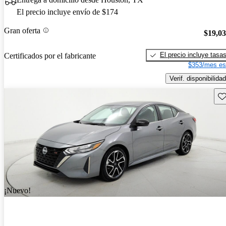
El precio incluye envío de $174
Gran oferta
$19,0
El precio incluye tasa
Certificados por el fabricante
$353/mes es
Verif. disponibilidad
Gu
¡Nuevo!