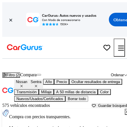
CarGurus: Autos nuevos y usados
Obtene
Con Modo de concesionario
150K+
Nissan Sentra usados en venta cerca de
Austin, TX
Compara
Filtro (2)
Ordenar
Nissan
Sentra
Año
Precio
Ocultar resultados de entrega
Transmisión
Millaje
A 50 millas de distancia
Color
Nuevos/Usados/Certificados
Borrar todo
575 vehículos encontrados
Guardar búsque
Compra con precios transparentes.