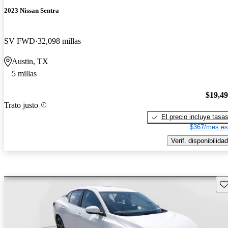
2023 Nissan Sentra
SV FWD
32,098 millas
Austin, TX
5 millas
$19,4
Trato justo
El precio incluye tasa
$367/mes es
Verif. disponibilidad
Gu