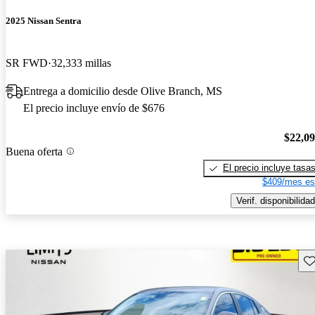
2025 Nissan Sentra
SR FWD
32,333 millas
Entrega a domicilio desde Olive Branch, MS
El precio incluye envío de $676
$22,0
Buena oferta
El precio incluye tasa
$409/mes es
Verif. disponibilidad
Gu