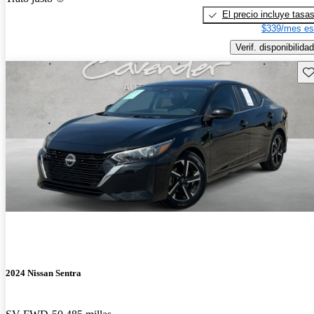
El precio incluye tasa
$339/mes es
Verif. disponibilidad
Gu
2024 Nissan Sentra