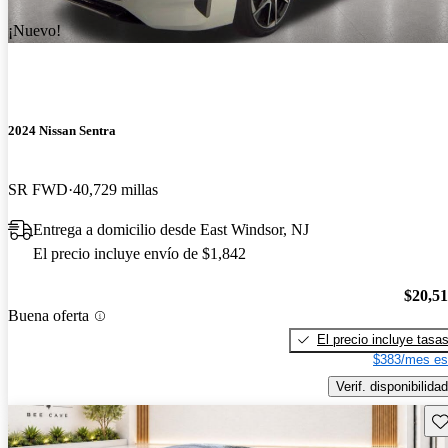
¡Nuevo!
2024 Nissan Sentra
SR FWD
40,729 millas
Entrega a domicilio desde East Windsor, NJ
El precio incluye envío de $1,842
$20,5
Buena oferta
El precio incluye tasa
$383/mes es
Verif. disponibilidad
Gu