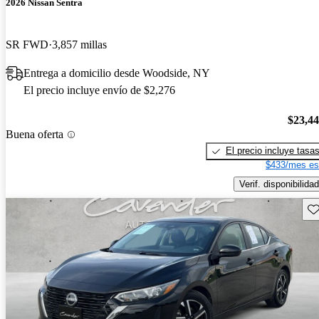
2026 Nissan Sentra
SR FWD
3,857 millas
Entrega a domicilio desde Woodside, NY
El precio incluye envío de $2,276
$23,4
Buena oferta
El precio incluye tasa
$433/mes es
Verif. disponibilidad
Gu