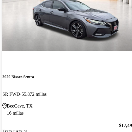
2020 Nissan Sentra
SR FWD
55,872 millas
BeeCave, TX
16 millas
$17,4
Trato justo