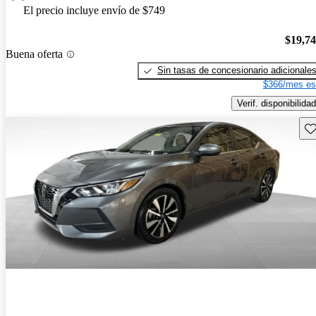
El precio incluye envío de $749
$19,7
Buena oferta
Sin tasas de concesionario adicionale
$366/mes es
Verif. disponibilidad
Gu