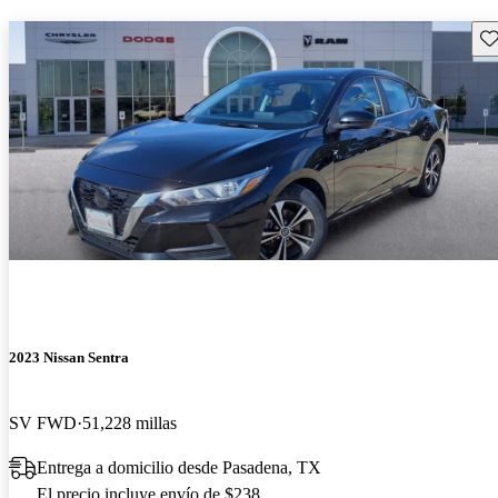
Gu
2023 Nissan Sentra
SV FWD
51,228 millas
Entrega a domicilio desde Pasadena, TX
El precio incluye envío de $238