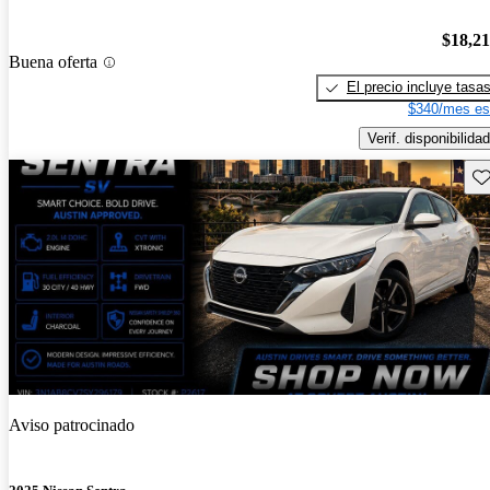
$18,2
Buena oferta
El precio incluye tasa
$340/mes es
Verif. disponibilidad
Gu
Aviso patrocinado