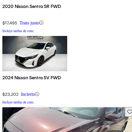
2020 Nissan Sentra SR FWD
$17,495
Trato justo
Incluye tarifas de conc.
2024 Nissan Sentra SV FWD
$23,202
Incierto
Incluye tarifas de conc.
Gu