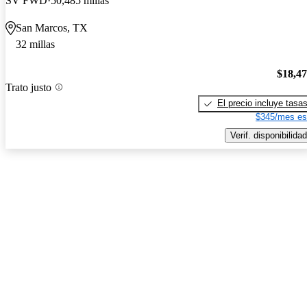
SV FWD
50,485 millas
San Marcos, TX
32 millas
$18,4
Trato justo
El precio incluye tasa
$345/mes es
Verif. disponibilidad