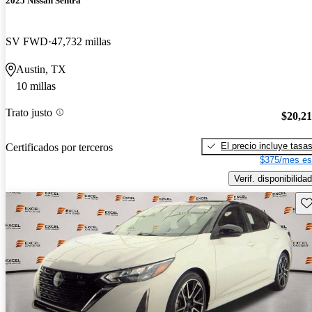
2025 Nissan Sentra
SV FWD
47,732 millas
Austin, TX
10 millas
Trato justo
$20,2
El precio incluye tasa
Certificados por terceros
$375/mes es
Verif. disponibilidad
Gu