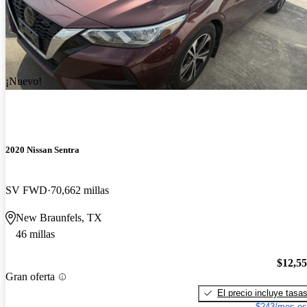
¡Nuevo!
2020 Nissan Sentra
SV FWD
70,662 millas
New Braunfels, TX
46 millas
$12,5
Gran oferta
El precio incluye tasa
$243/mes es