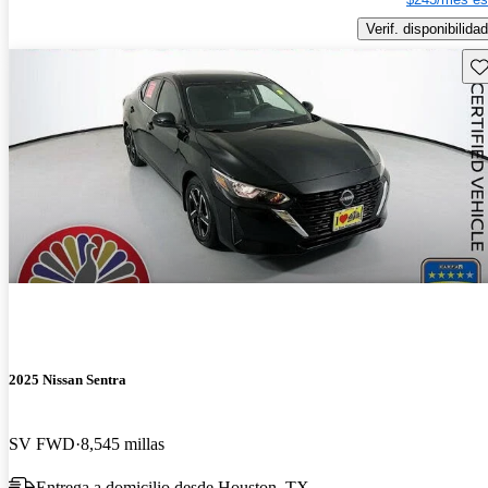
Verif. disponibilidad
Gu
2025 Nissan Sentra
SV FWD
8,545 millas
Entrega a domicilio desde Houston, TX