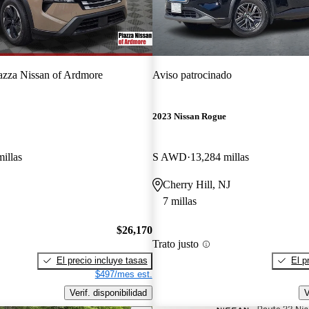
azza Nissan of Ardmore
Aviso patrocinado
2023 Nissan Rogue
illas
S AWD
13,284 millas
Cherry Hill, NJ
7 millas
$26,170
Trato justo
El precio incluye tasas
El p
$497/mes est.
Verif. disponibilidad
V