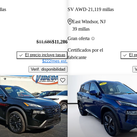
llas
SV AWD
21,119 millas
East Windsor, NJ
39 millas
Gran oferta
$11,686
$11,286
Certificados por el
El precio incluye tasas
El p
fabricante
$222/mes est.
Verif. disponibilidad
V
Guarda este Aviso