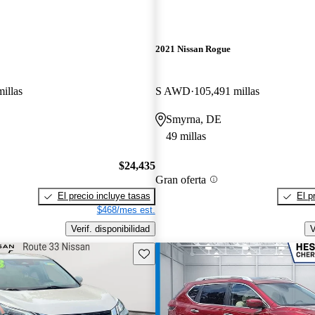
2021 Nissan Rogue
illas
S AWD
105,491 millas
Smyrna, DE
49 millas
$24,435
Gran oferta
El precio incluye tasas
El p
$468/mes est.
Verif. disponibilidad
V
Guarda este Aviso