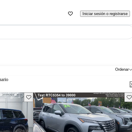
Iniciar sesión o registrarse
Ordenar
nario
Guarda este Aviso
Gu