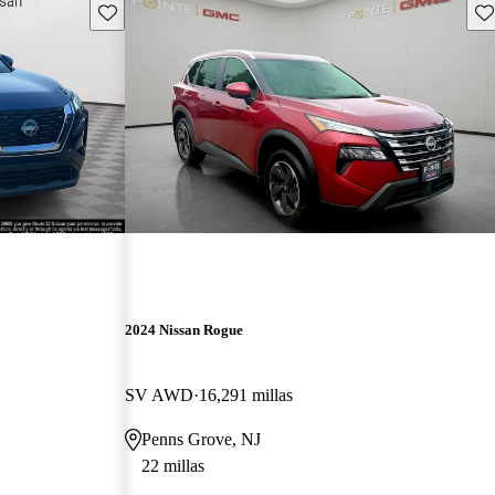
Guarda este Aviso
Gu
2024 Nissan Rogue
SV AWD
16,291 millas
Penns Grove, NJ
22 millas