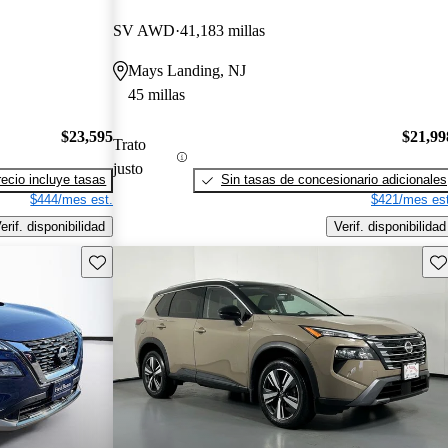
SV AWD
41,183 millas
Mays Landing, NJ
45 millas
$23,595
$21,99
Trato
justo
recio incluye tasas
Sin tasas de concesionario adicionales
$444/mes est.
$421/mes est
erif. disponibilidad
Verif. disponibilidad
Guarda este Aviso
Gu