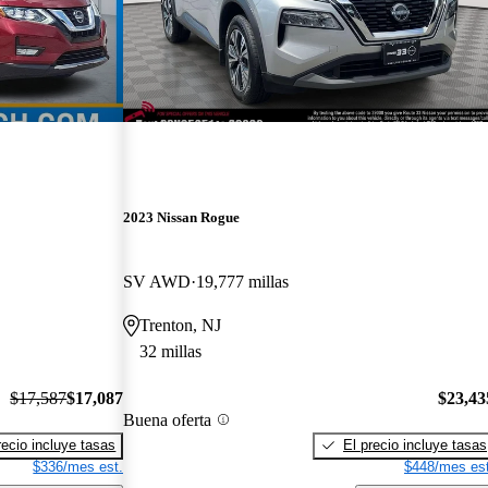
2023 Nissan Rogue
SV AWD
19,777 millas
Trenton, NJ
32 millas
$17,587
$17,087
$23,43
Buena oferta
recio incluye tasas
El precio incluye tasas
$336/mes est.
$448/mes est