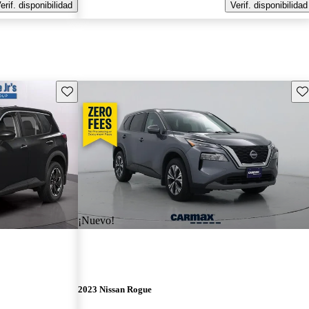
erif. disponibilidad
Verif. disponibilidad
Guarda este Aviso
Gu
¡Nuevo!
2023 Nissan Rogue