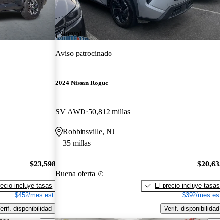
¡Nuevo!
Aviso patrocinado
2024 Nissan Rogue
SV AWD
50,812 millas
Robbinsville, NJ
35 millas
$23,598
$20,63
Buena oferta
recio incluye tasas
El precio incluye tasas
$452/mes est.
$392/mes est
erif. disponibilidad
Verif. disponibilidad