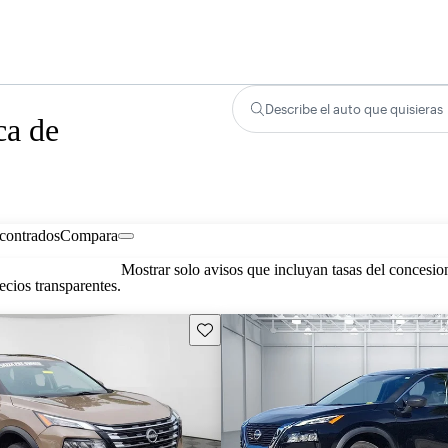
Describe el auto que quisieras
ca de
contrados
Compara
Mostrar solo avisos que incluyan tasas del concesio
cios transparentes.
Guarda este Aviso