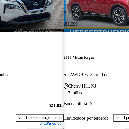
Precio reducido
-$1,099
2019 Nissan Rogue
illas
SL AWD
68,135 millas
Cherry Hill, NJ
7 millas
Buena oferta
$21,835
El precio incluye tasas
El p
Certificados por terceros
$418/mes est.