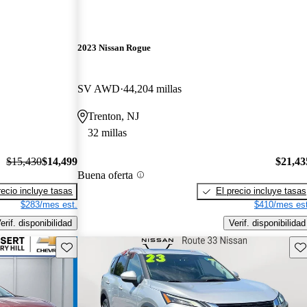
2023 Nissan Rogue
SV AWD
44,204 millas
Trenton, NJ
32 millas
$15,430
$14,499
$21,43
Buena oferta
recio incluye tasas
El precio incluye tasas
$283/mes est.
$410/mes est
erif. disponibilidad
Verif. disponibilidad
Guarda este Aviso
Gu