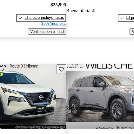
$25,995
Buena oferta
El precio incluye tasas
El p
$507/mes est.
Verif. disponibilidad
V
Guarda este Aviso
Precio reducido
-$931