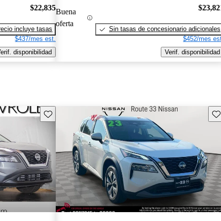
$22,835
$23,82
Buena
oferta
recio incluye tasas
Sin tasas de concesionario adicionales
$437/mes est.
$452/mes est
erif. disponibilidad
Verif. disponibilidad
Guarda este Aviso
Gu